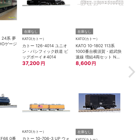
TORM.
在庫なし
在庫なし
O 24系 夢
TORM
KATO(カトー）
KATO(カトー）
HOゲージ
灯 幅
カトー 126-4014 ユニオ
KATO 10-1802 113系
鉄道
ン・パシフィック鉄道 ビ
1000番台横須賀・総武快
880
ッグボーイ＃4014
速線 増結4両セット Nゲ
37,200
ージ
8,600
円
円
KATO(カトー）
在庫なし
在庫
EF66 0番
カトー 10-706-3 UP ウォ
KATO(カトー）
TOM