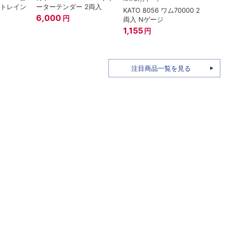
ートレイン
ーターテンダー 2両入
KATO 8056 ワム70000 2
トミー
6,000
円
両入 Nゲージ
ザ・
姫バ
1,155
円
96M
1,58
注目商品一覧を見る