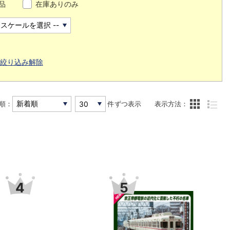
品
在庫ありのみ
絞り込み解除
順：
件ずつ表示
表示方法：
6
7