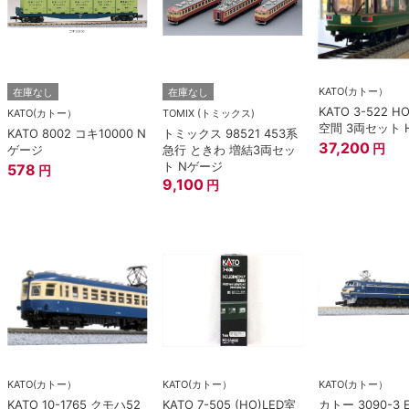
KATO(カトー）
在庫なし
在庫なし
KATO 3-522 H
KATO(カトー）
TOMIX (トミックス)
空間 3両セット 
KATO 8002 コキ10000 N
トミックス 98521 453系
37,200
円
ゲージ
急行 ときわ 増結3両セッ
ト Nゲージ
578
円
9,100
円
KATO(カトー）
KATO(カトー）
KATO(カトー）
KATO 10-1765 クモハ52
KATO 7-505 (HO)LED室
カトー 3090-3 