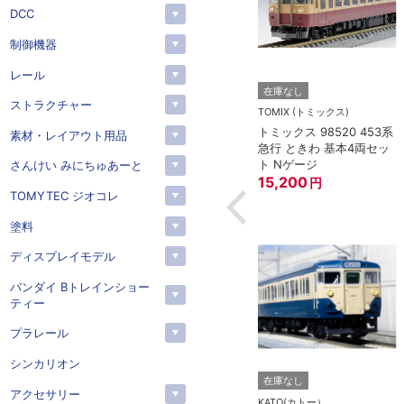
DCC
制御機器
レール
トー）
KATO(カトー）
在庫なし
ストラクチャー
4-825 延長コー
KATO 11-704 カプラー密
TOMIX (トミックス)
(90cm）
連形 A グレー (20個入)
トミックス 98520 453系
素材・レイアウト用品
(アーノルドカプラー用対
急行 ときわ 基本4両セッ
応)
352
円
ト Nゲージ
さんけい みにちゅあーと
15,200
円
TOMYTEC ジオコレ
塗料
ディスプレイモデル
バンダイ Bトレインショー
ティー
プラレール
シンカリオン
在庫なし
アクセサリー
KATO(カトー）