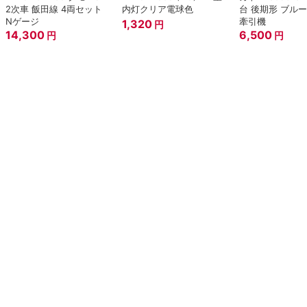
2次車 飯田線 4両セット
内灯クリア電球色
台 後期形 ブル
Nゲージ
牽引機
1,320
円
14,300
6,500
円
円