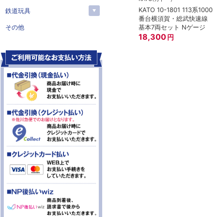
KATO 10-1801 113系1000
鉄道玩具
番台横須賀・総武快速線
基本7両セット Nゲージ
その他
18,300
円