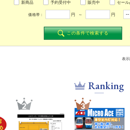
新商品
予約受付中
販売中
セール
円 ～
円
価格帯：
この条件で検索する
表示
Ranking
4
5