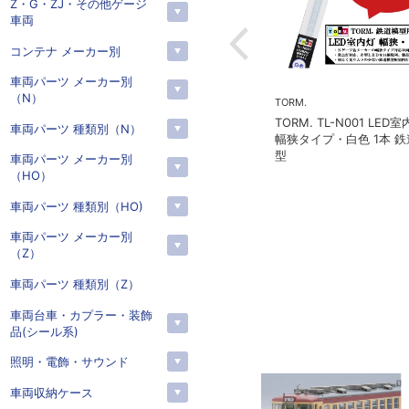
Z・G・ZJ・その他ゲージ
車両
コンテナ メーカー別
車両パーツ メーカー別
（N）
予約
予約
001 LED室内灯
モデルアイコン
MICROACE(マイクロエー
車両パーツ 種類別（N）
色 1本 鉄道模
モデルアイコン 951C MI
マイクロエース A226
車両パーツ メーカー別
20ft UM12A ジェムカ
急2100系 5次車 アル
（HO）
リゾート21 登場時 8
ト
車両パーツ 種類別（HO)
車両パーツ メーカー別
（Z）
車両パーツ 種類別（Z）
車両台車・カプラー・装飾
品(シール系)
照明・電飾・サウンド
車両収納ケース