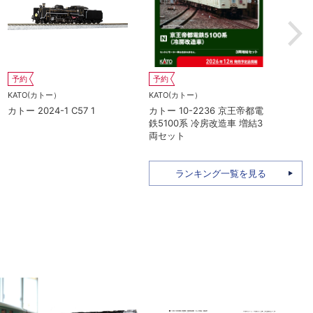
予約
予約
予
KATO(カトー）
KATO(カトー）
KA
カトー 10-2237 京王帝都電
カトー 10-2235 京王帝都電
カト
鉄5000系+5100系 冷房増備
鉄5000系 冷房改造車 基本4
台
車 7両セット 特別企画品
両セット
ランキング一覧を見る