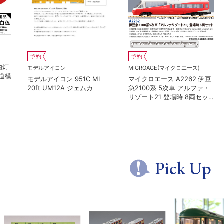
予約
予約
ス)
KATO(カトー）
KATO(カトー）
2 伊豆
カトー 2024-1 C57 1
カトー 10-2236 京王帝都電
ファ・
鉄5100系 冷房改造車 増結3
両セッ
両セット
Pick Up