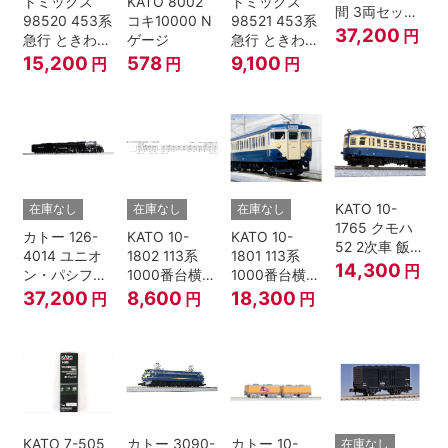
トミックス
KATO 8002
トミックス
間 3両セット
98520 453系
コキ10000 N
98521 453系
HOゲージ
37,200
円
急行 ときわ
ゲージ
急行 ときわ
基本4両セッ
増結3両セッ
15,200
578
9,100
円
円
円
ト Nゲージ
ト Nゲージ
KATO 10-
在庫なし
在庫なし
在庫なし
1765 クモハ
カトー 126-
KATO 10-
KATO 10-
52 2次車 飯田
4014 ユニオ
1802 113系
1801 113系
線 4両セット
14,300
円
ン・パシフィ
1000番台横須
1000番台横須
Nゲージ
ック鉄道 ビッ
賀・総武快速
賀・総武快速
37,200
8,600
18,300
円
円
円
グボーイ＃
線 増結4両セ
線 基本7両セ
4014
ット Nゲージ
ット Nゲージ
KATO 7-505
カトー 3090-
カトー 10-
在庫なし