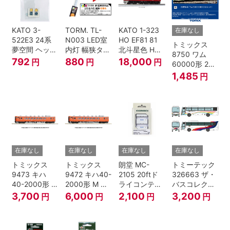
KATO 3-
TORM. TL-
KATO 1-323
在庫なし
522E3 24系
N003 LED室
HO EF81 81
トミックス
夢空間 ヘッド
内灯 幅狭タイ
北斗星色 HO
8750 ワム
マーク 4種各1
プ・電球色 1
ゲージ
792
880
18,000
円
円
円
60000形 2両
個
本 鉄道模型
セット Nゲー
1,485
円
ジ
在庫なし
在庫なし
在庫なし
在庫なし
トミックス
トミックス
朗堂 MC-
トミーテック
9473 キハ
9472 キハ40-
2105 20ftド
326663 ザ・
40-2000形 T
2000形 M N
ライコンテナ
バスコレクシ
Nゲージ
ゲージ
タイプ
ョン 西日本鉄
3,700
6,000
2,100
3,200
円
円
円
円
TRANCY
道・九州産交
バス ひのくに
号 60周年2台