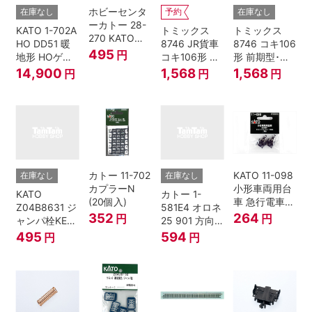
ホビーセンタ
在庫なし
予約
在庫なし
ーカトー 28-
KATO 1-702A
トミックス
トミックス
270 KATOナ
HO DD51 暖
8746 JR貨車
8746 コキ106
ックルカプラ
495
円
地形 HOゲー
コキ106形 前
形 前期型･新
ー 黒 センタ
ジ
期型･新塗装･
塗装･コンテ
14,900
1,568
1,568
円
円
円
リングバネ付
コンテナな
ナなし･2両セ
(10個入り）
し･2両セット
ット Nゲージ
Nゲージ
カトー 11-702
KATO 11-098
在庫なし
在庫なし
カプラーN
小形車両用台
KATO
カトー 1-
(20個入)
車 急行電車1
Z04B8631 ジ
581E4 オロネ
Bトレインシ
352
264
円
円
ャンパ栓KE76
25 901 方向
ョーティー 対
濃青 ランナー
幕 4両分
495
594
円
円
応品 1両分
5個