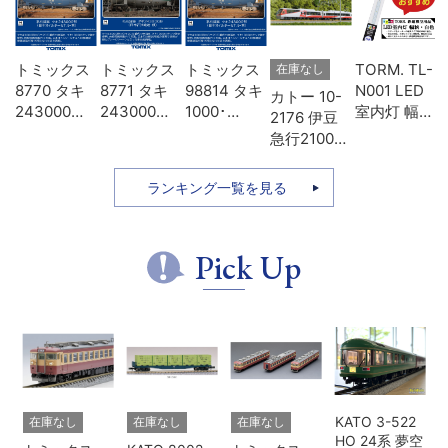
-
トミックス
トミックス
トミックス
TORM. TL-
在庫なし
D
8770 タキ
8771 タキ
98814 タキ
N001 LED
カトー 10-
タ
243000形
243000形
1000･
室内灯 幅狭
2176 伊豆
色
日本オイル
日本石油輸
43000形貨
タイプ・白
急行2100系
模
ターミナ
送･緑
車 日本石油
色 1本 鉄道
リゾート21
ル･青
輸送 8両セ
模型
7両セット
ランキング一覧を見る
ット
Pick Up
KATO 3-522
在庫なし
在庫なし
在庫なし
HO 24系 夢空