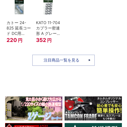
セット Nゲー
ジ
カトー 24-
KATO 11-704
825 延長コー
カプラー密連
ド DC用
形 A グレー
(90cm）
(20個入) (ア
220
352
円
円
ーノルドカプ
ラー用対応)
注目商品一覧を見る