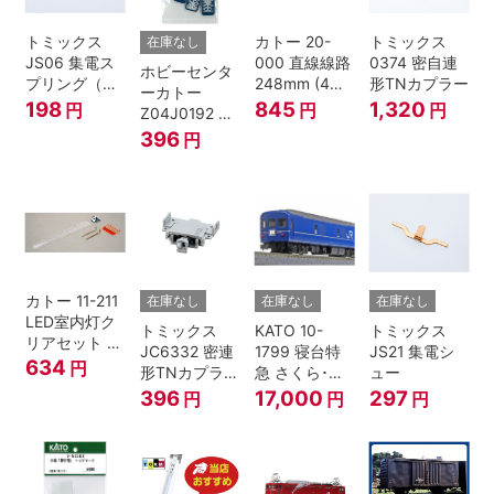
トミックス
カトー 20-
トミックス
在庫なし
JS06 集電ス
000 直線線路
0374 密自連
ホビーセンタ
プリング（Ｌ
248mm (4本
形TNカプラー
ーカトー
=7.5mm・4個
入) Nゲージ
198
845
1,320
円
円
円
Z04J0192 ク
入） 鉄道模型
モハ115 横須
396
円
Nゲージ
賀色 ジャンパ
栓
カトー 11-211
在庫なし
在庫なし
在庫なし
LED室内灯ク
トミックス
KATO 10-
トミックス
リアセット N
JC6332 密連
1799 寝台特
JS21 集電シ
ゲージ
634
円
形TNカプラー
急 さくら･は
ュー
(SPグレー電
やぶさ/富士
396
17,000
297
円
円
円
連付・211系)
24系 9両セッ
ト Ｎゲージ