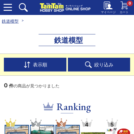
0
マイページ
カート
鉄道模型
鉄道模型
表示順
絞り込み
0
件
の商品が見つかりました
Ranking
1
2
3
4
5