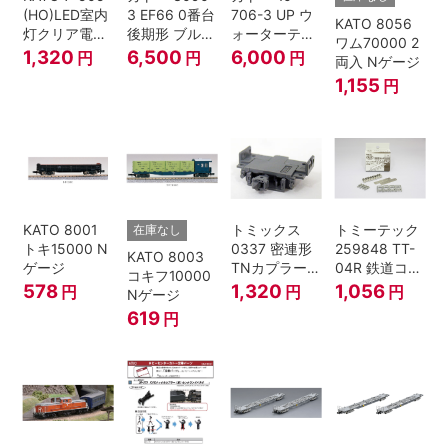
(HO)LED室内
3 EF66 0番台
706-3 UP ウ
KATO 8056
灯クリア電球
後期形 ブルー
ォーターテン
ワム70000 2
色
トレイン牽引
ダー 2両入
1,320
6,500
6,000
円
円
円
両入 Nゲージ
機
1,155
円
KATO 8001
トミックス
トミーテック
在庫なし
トキ15000 N
0337 密連形
259848 TT-
KATO 8003
ゲージ
TNカプラー
04R 鉄道コレ
コキフ10000
(6個入・SPタ
クション
578
1,320
1,056
円
円
円
Nゲージ
イプ)
619
円