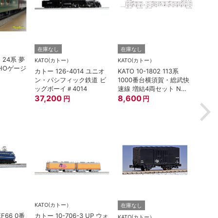
TORM.
在庫なし
在庫なし
O 24系 夢
TORM
KATO(カトー）
KATO(カトー）
HOゲージ
灯 幅
カトー 126-4014 ユニオ
KATO 10-1802 113系
鉄道
ン・パシフィック鉄道 ビ
1000番台横須賀・総武快
880
ッグボーイ＃4014
速線 増結4両セット Nゲ
37,200
ージ
8,600
円
円
KATO(カトー）
在庫なし
在庫
EF66 0番
カトー 10-706-3 UP ウォ
KATO(カトー）
TOM