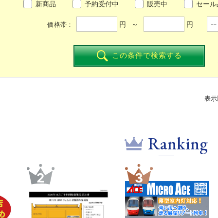
新商品
予約受付中
販売中
セール
円 ～
円
価格帯：
この条件で検索する
表示
Ranking
5
6