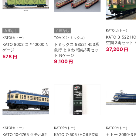
KATO(カトー）
在庫なし
在庫なし
KATO 3-522 H
KATO(カトー）
TOMIX (トミックス)
空間 3両セット 
KATO 8002 コキ10000 N
トミックス 98521 453系
37,200
円
ゲージ
急行 ときわ 増結3両セッ
ト Nゲージ
578
円
9,100
円
KATO(カトー）
KATO(カトー）
KATO(カトー）
KATO 10-1765 クモハ52
KATO 7-505 (HO)LED室
カトー 3090-3 