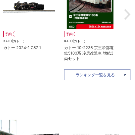
KATO(カトー）
予約
カトー 10-2039 165系
KATO(カトー）
345M 大垣夜行 8両基本セッ
電
カトー 10-2235 京王帝都電
ト
増備
鉄5000系 冷房改造車 基本4
両セット
ランキング一覧を見る