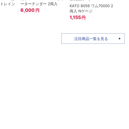
ートレイン
ーターテンダー 2両入
KATO 8056 ワム70000 2
トミー
6,000
円
両入 Nゲージ
ザ・
姫バ
1,155
円
96M
1,58
注目商品一覧を見る