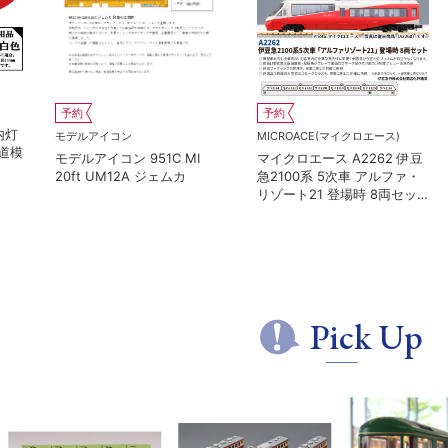
予約
予約
KATO(カトー）
KATO(カトー）
 1
カトー 10-2236 京王帝都電
カトー 10-2237 京王帝都
鉄5100系 冷房改造車 増結3
鉄5000系+5100系 冷房
両セット
車 7両セット 特別企画品
Pick Up