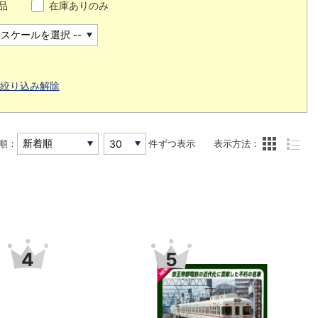
品
在庫ありのみ
絞り込み解除
順：
件ずつ表示
表示方法：
7
8