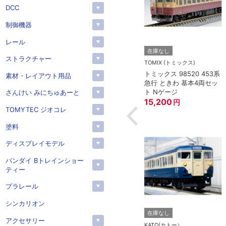
DCC
制御機器
レール
トー）
KATO(カトー）
在庫なし
ストラクチャー
4-825 延長コー
KATO 11-704 カプラー密
TOMIX (トミックス)
(90cm）
連形 A グレー (20個入)
トミックス 98520 453系
素材・レイアウト用品
(アーノルドカプラー用対
急行 ときわ 基本4両セッ
応)
352
円
ト Nゲージ
さんけい みにちゅあーと
15,200
円
TOMYTEC ジオコレ
塗料
ディスプレイモデル
バンダイ Bトレインショー
ティー
プラレール
シンカリオン
在庫なし
アクセサリー
KATO(カトー）