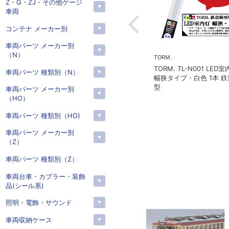
Z・G・ZJ・その他ゲージ
車両
コンテナ メーカー別
車両パーツ メーカー別
（N）
予約
予約
ン
MICROACE(マイクロエース)
KATO(カトー）
車両パーツ 種類別（N）
ン 951C MI
マイクロエース A2262 伊豆
カトー 2024-1 C57
車両パーツ メーカー別
12A ジェムカ
急2100系 5次車 アルファ・
（HO）
リゾート21 登場時 8両セッ
ト
車両パーツ 種類別（HO)
車両パーツ メーカー別
（Z）
車両パーツ 種類別（Z）
車両台車・カプラー・装飾
品(シール系)
照明・電飾・サウンド
車両収納ケース