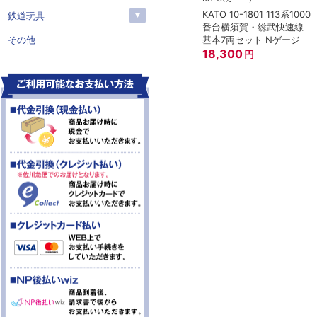
KATO 10-1801 113系1000
鉄道玩具
番台横須賀・総武快速線
基本7両セット Nゲージ
その他
18,300
円