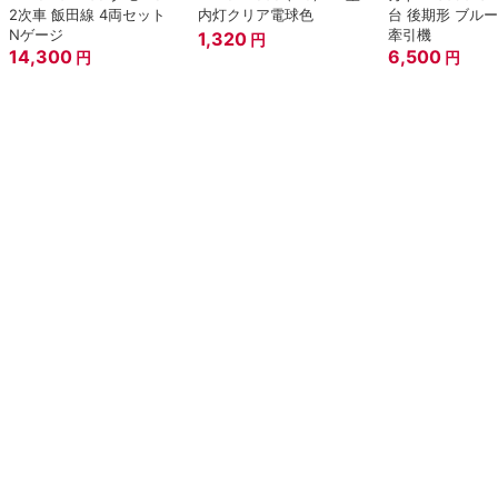
2次車 飯田線 4両セット
内灯クリア電球色
台 後期形 ブル
Nゲージ
牽引機
1,320
円
14,300
6,500
円
円