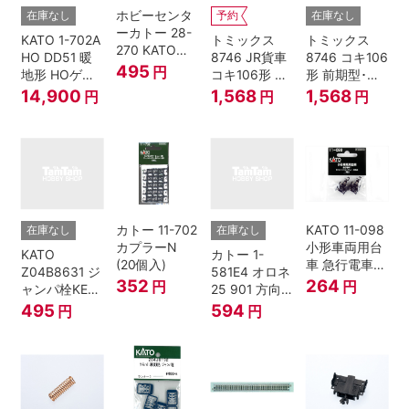
ホビーセンタ
在庫なし
予約
在庫なし
ーカトー 28-
KATO 1-702A
トミックス
トミックス
270 KATOナ
HO DD51 暖
8746 JR貨車
8746 コキ106
ックルカプラ
495
円
地形 HOゲー
コキ106形 前
形 前期型･新
ー 黒 センタ
ジ
期型･新塗装･
塗装･コンテ
14,900
1,568
1,568
円
円
円
リングバネ付
コンテナな
ナなし･2両セ
(10個入り）
し･2両セット
ット Nゲージ
Nゲージ
カトー 11-702
KATO 11-098
在庫なし
在庫なし
カプラーN
小形車両用台
KATO
カトー 1-
(20個入)
車 急行電車1
Z04B8631 ジ
581E4 オロネ
Bトレインシ
352
264
円
円
ャンパ栓KE76
25 901 方向
ョーティー 対
濃青 ランナー
幕 4両分
495
594
円
円
応品 1両分
5個