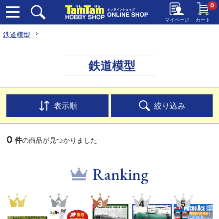
0
マイページ
カート
鉄道模型
鉄道模型
表示順
絞り込み
0
件
の商品が見つかりました
Ranking
1
2
3
4
5