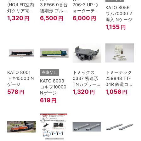
(HO)LED室内
3 EF66 0番台
706-3 UP ウ
KATO 8056
灯クリア電球
後期形 ブルー
ォーターテン
ワム70000 2
色
トレイン牽引
ダー 2両入
1,320
6,500
6,000
円
円
円
両入 Nゲージ
機
1,155
円
KATO 8001
トミックス
トミーテック
在庫なし
トキ15000 N
0337 密連形
259848 TT-
KATO 8003
ゲージ
TNカプラー
04R 鉄道コレ
コキフ10000
(6個入・SPタ
クション
578
1,320
1,056
円
円
円
Nゲージ
イプ)
619
円