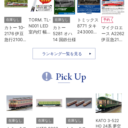
-
TORM. TL-
トミックス
在庫なし
在庫なし
予約
D
N001 LED
8771 タキ
カトー 10-
カトー
マイクロエ
タ
室内灯 幅狭
243000形
2176 伊豆
5281 オハ
ース A2262
色
タイプ・白
日本石油輸
急行2100系
14 国鉄仕様
伊豆急2100
模
色 1本 鉄道
送･緑
リゾート21
系 5次車 ア
模型
7両セット
ルファ・リ
ランキング一覧を見る
ゾート21 登
場時 8両セ
ット
Pick Up
KATO 3-522
在庫なし
在庫なし
在庫なし
HO 24系 夢空