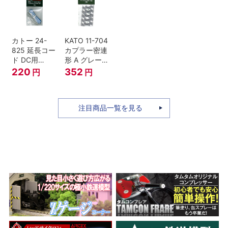
セット Nゲー
ジ
カトー 24-
KATO 11-704
825 延長コー
カプラー密連
ド DC用
形 A グレー
(90cm）
(20個入) (ア
220
352
円
円
ーノルドカプ
ラー用対応)
注目商品一覧を見る