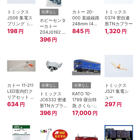
トミックス
カトー 20-
トミックス
在庫なし
JS06 集電ス
000 直線線路
0374 密自連
ホビーセンタ
プリング（Ｌ
248mm (4本
形TNカプラー
ーカトー
=7.5mm・4個
入) Nゲージ
198
845
1,320
円
円
円
Z04J0192 ク
入） 鉄道模型
モハ115 横須
396
円
Nゲージ
賀色 ジャンパ
栓
カトー 11-211
トミックス
在庫なし
在庫なし
LED室内灯ク
JS21 集電シ
トミックス
KATO 10-
リアセット N
ュー
JC6332 密連
1799 寝台特
ゲージ
634
297
円
円
形TNカプラー
急 さくら･は
(SPグレー電
やぶさ/富士
396
17,000
円
円
連付・211系)
24系 9両セッ
ト Ｎゲージ