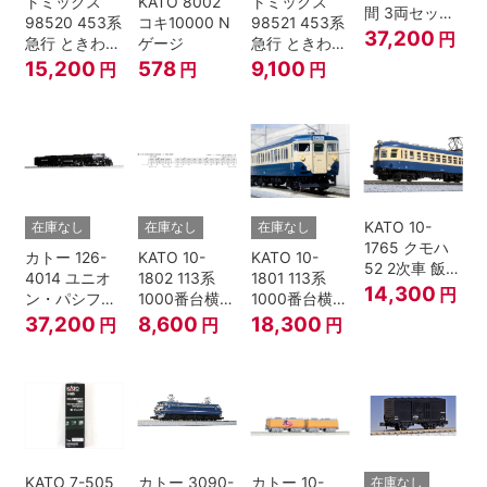
トミックス
KATO 8002
トミックス
間 3両セット
98520 453系
コキ10000 N
98521 453系
HOゲージ
37,200
円
急行 ときわ
ゲージ
急行 ときわ
基本4両セッ
増結3両セッ
15,200
578
9,100
円
円
円
ト Nゲージ
ト Nゲージ
KATO 10-
在庫なし
在庫なし
在庫なし
1765 クモハ
カトー 126-
KATO 10-
KATO 10-
52 2次車 飯田
4014 ユニオ
1802 113系
1801 113系
線 4両セット
14,300
円
ン・パシフィ
1000番台横須
1000番台横須
Nゲージ
ック鉄道 ビッ
賀・総武快速
賀・総武快速
37,200
8,600
18,300
円
円
円
グボーイ＃
線 増結4両セ
線 基本7両セ
4014
ット Nゲージ
ット Nゲージ
KATO 7-505
カトー 3090-
カトー 10-
在庫なし