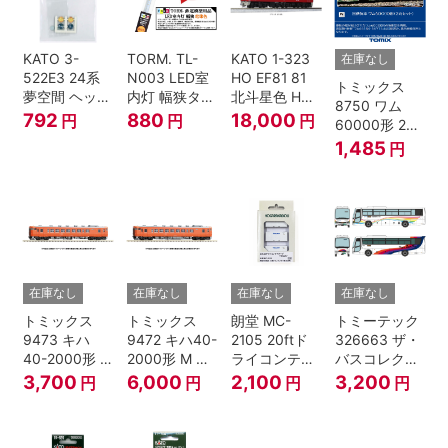
KATO 3-
TORM. TL-
KATO 1-323
在庫なし
522E3 24系
N003 LED室
HO EF81 81
トミックス
夢空間 ヘッド
内灯 幅狭タイ
北斗星色 HO
8750 ワム
マーク 4種各1
プ・電球色 1
ゲージ
792
880
18,000
円
円
円
60000形 2両
個
本 鉄道模型
セット Nゲー
1,485
円
ジ
在庫なし
在庫なし
在庫なし
在庫なし
トミックス
トミックス
朗堂 MC-
トミーテック
9473 キハ
9472 キハ40-
2105 20ftド
326663 ザ・
40-2000形 T
2000形 M N
ライコンテナ
バスコレクシ
Nゲージ
ゲージ
タイプ
ョン 西日本鉄
3,700
6,000
2,100
3,200
円
円
円
円
TRANCY
道・九州産交
バス ひのくに
号 60周年2台