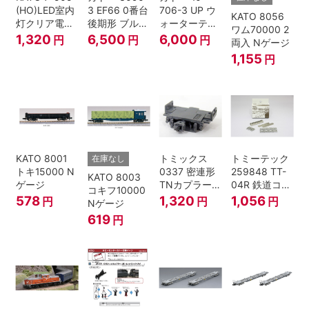
(HO)LED室内
3 EF66 0番台
706-3 UP ウ
KATO 8056
灯クリア電球
後期形 ブルー
ォーターテン
ワム70000 2
色
トレイン牽引
ダー 2両入
1,320
6,500
6,000
円
円
円
両入 Nゲージ
機
1,155
円
KATO 8001
トミックス
トミーテック
在庫なし
トキ15000 N
0337 密連形
259848 TT-
KATO 8003
ゲージ
TNカプラー
04R 鉄道コレ
コキフ10000
(6個入・SPタ
クション
578
1,320
1,056
円
円
円
Nゲージ
イプ)
619
円