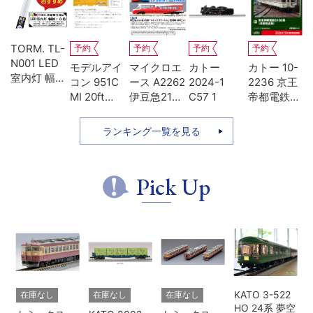
TORM. TL-
予約
予約
予約
予約
N001 LED
-
モデルアイ
マイクロエ
カトー
カトー 10-
室内灯 幅狭
系
コン 951C
ース A2262
2024-1
2236 京王
タイプ・白
MI 20ft
伊豆急2100
C57 1
帝都電鉄
色 1本 鉄道
ち
UM12A ジ
系 5次車 ア
5100系 冷
模型
ッ
ェムカ
ルファ・リ
房改造車 増
ランキング一覧を見る
ゾート21 登
結3両セッ
場時 8両セ
ト
ット
Pick Up
KATO 3-522
在庫なし
在庫なし
在庫なし
HO 24系 夢空