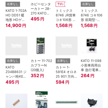
ホビーセンタ
在庫なし
予約
在庫なし
ーカトー 28-
KATO 1-702A
トミックス
トミックス
270 KATOナ
HO DD51 暖
8746 JR貨車
8746 コキ106
ックルカプラ
495
円
地形 HOゲー
コキ106形 前
形 前期型･新
ー 黒 センタ
ジ
期型･新塗装･
塗装･コンテ
14,900
1,568
1,568
円
円
円
リングバネ付
コンテナな
ナなし･2両セ
(10個入り）
し･2両セット
ット Nゲージ
Nゲージ
カトー 11-702
KATO 11-098
在庫なし
在庫なし
カプラーN
小形車両用台
KATO
カトー 1-
(20個入)
車 急行電車1
Z04B8631 ジ
581E4 オロネ
Bトレインシ
352
264
円
円
ャンパ栓KE76
25 901 方向
ョーティー 対
濃青 ランナー
幕 4両分
495
594
円
円
応品 1両分
5個