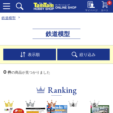
0
マイページ
カート
鉄道模型
鉄道模型
表示順
絞り込み
0
件
の商品が見つかりました
Ranking
1
2
3
4
5