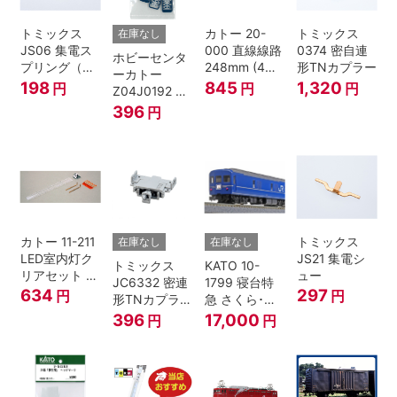
トミックス
カトー 20-
トミックス
在庫なし
JS06 集電ス
000 直線線路
0374 密自連
ホビーセンタ
プリング（Ｌ
248mm (4本
形TNカプラー
ーカトー
=7.5mm・4個
入) Nゲージ
198
845
1,320
円
円
円
Z04J0192 ク
入） 鉄道模型
モハ115 横須
396
円
Nゲージ
賀色 ジャンパ
栓
カトー 11-211
トミックス
在庫なし
在庫なし
LED室内灯ク
JS21 集電シ
トミックス
KATO 10-
リアセット N
ュー
JC6332 密連
1799 寝台特
ゲージ
634
297
円
円
形TNカプラー
急 さくら･は
(SPグレー電
やぶさ/富士
396
17,000
円
円
連付・211系)
24系 9両セッ
ト Ｎゲージ