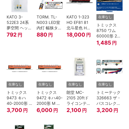
KATO 3-
TORM. TL-
KATO 1-323
在庫なし
522E3 24系
N003 LED室
HO EF81 81
トミックス
夢空間 ヘッド
内灯 幅狭タイ
北斗星色 HO
8750 ワム
マーク 4種各1
プ・電球色 1
ゲージ
792
880
18,000
円
円
円
60000形 2両
個
本 鉄道模型
セット Nゲー
1,485
円
ジ
在庫なし
在庫なし
在庫なし
在庫なし
トミックス
トミックス
朗堂 MC-
トミーテック
9473 キハ
9472 キハ40-
2105 20ftド
326663 ザ・
40-2000形 T
2000形 M N
ライコンテナ
バスコレクシ
Nゲージ
ゲージ
タイプ
ョン 西日本鉄
3,700
6,000
2,100
3,200
円
円
円
円
TRANCY
道・九州産交
バス ひのくに
号 60周年2台