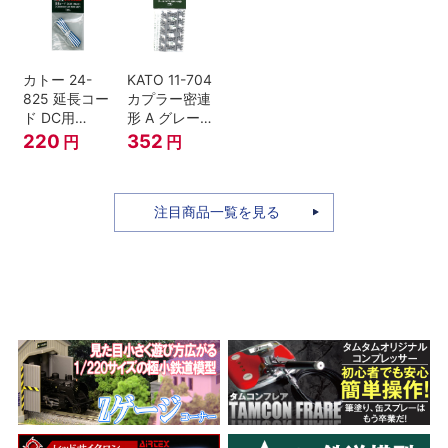
セット Nゲー
ジ
カトー 24-
KATO 11-704
825 延長コー
カプラー密連
ド DC用
形 A グレー
(90cm）
(20個入) (ア
220
352
円
円
ーノルドカプ
ラー用対応)
注目商品一覧を見る