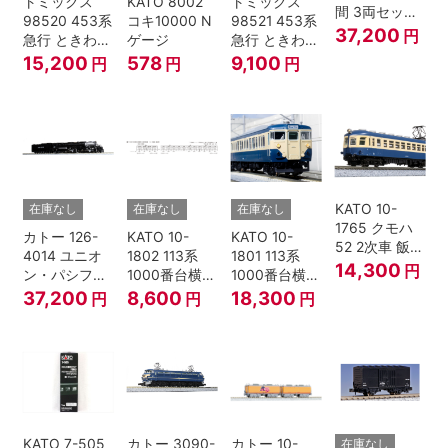
トミックス
KATO 8002
トミックス
間 3両セット
98520 453系
コキ10000 N
98521 453系
HOゲージ
37,200
円
急行 ときわ
ゲージ
急行 ときわ
基本4両セッ
増結3両セッ
15,200
578
9,100
円
円
円
ト Nゲージ
ト Nゲージ
KATO 10-
在庫なし
在庫なし
在庫なし
1765 クモハ
カトー 126-
KATO 10-
KATO 10-
52 2次車 飯田
4014 ユニオ
1802 113系
1801 113系
線 4両セット
14,300
円
ン・パシフィ
1000番台横須
1000番台横須
Nゲージ
ック鉄道 ビッ
賀・総武快速
賀・総武快速
37,200
8,600
18,300
円
円
円
グボーイ＃
線 増結4両セ
線 基本7両セ
4014
ット Nゲージ
ット Nゲージ
KATO 7-505
カトー 3090-
カトー 10-
在庫なし