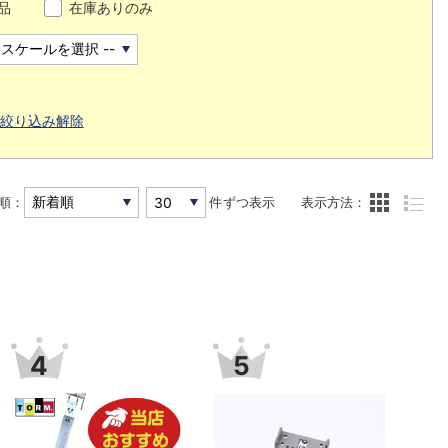
品
在庫ありのみ
絞り込み解除
順：
件ずつ表示
表示方法：
6
7