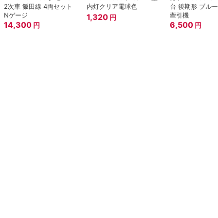
2次車 飯田線 4両セット
内灯クリア電球色
台 後期形 ブル
Nゲージ
牽引機
1,320
円
14,300
6,500
円
円