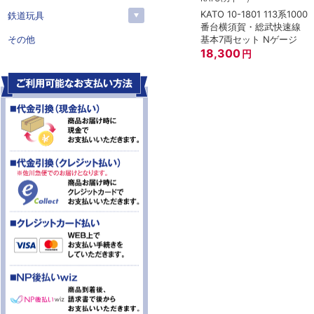
KATO 10-1801 113系1000
鉄道玩具
番台横須賀・総武快速線
基本7両セット Nゲージ
その他
18,300
円