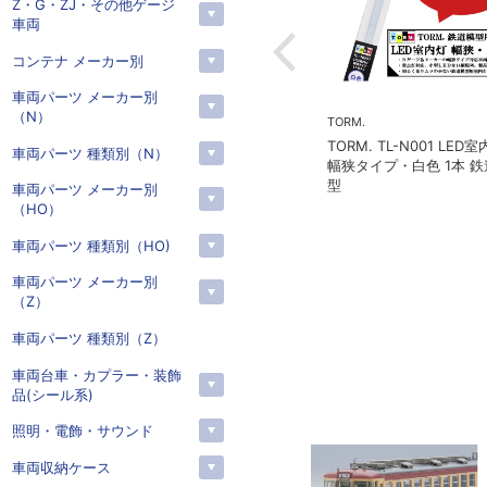
Z・G・ZJ・その他ゲージ
車両
コンテナ メーカー別
車両パーツ メーカー別
（N）
TORM.
在庫なし
TORM. TL-N001 LED室内灯
KATO(カトー）
車両パーツ 種類別（N）
幅狭タイプ・白色 1本 鉄道模
カトー 5281 オハ14 国鉄仕
型
車両パーツ メーカー別
様
（HO）
車両パーツ 種類別（HO)
車両パーツ メーカー別
（Z）
車両パーツ 種類別（Z）
車両台車・カプラー・装飾
品(シール系)
照明・電飾・サウンド
車両収納ケース