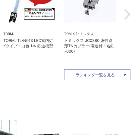
(トミックス)
TOMIX (トミックス)
TORM.
ス JC0380 密自連
トミックス 8771 タキ
TORM. TU-5
プラー(電連付・名鉄
243000形 日本石油輸送･緑
PEフォーム 12
グレー) 2枚入
ランキング一覧を見る