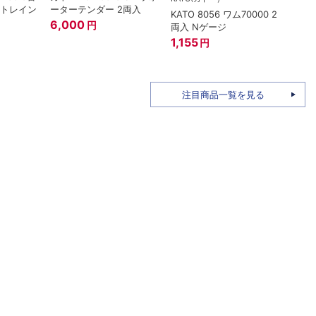
ートレイン
ーターテンダー 2両入
KATO 8056 ワム70000 2
トミー
6,000
円
両入 Nゲージ
ザ・
姫バ
1,155
円
96M
1,58
注目商品一覧を見る