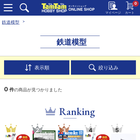
0
マイページ
カート
鉄道模型
鉄道模型
表示順
絞り込み
0
件
の商品が見つかりました
Ranking
1
2
3
4
5