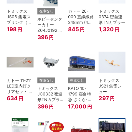
トミックス
カトー 20-
トミックス
在庫なし
JS06 集電ス
000 直線線路
0374 密自連
ホビーセンタ
プリング（Ｌ
248mm (4本
形TNカプラー
ーカトー
=7.5mm・4個
入) Nゲージ
198
845
1,320
円
円
円
Z04J0192 ク
入） 鉄道模型
モハ115 横須
396
円
Nゲージ
賀色 ジャンパ
栓
カトー 11-211
トミックス
在庫なし
在庫なし
LED室内灯ク
JS21 集電シ
トミックス
KATO 10-
リアセット N
ュー
JC6332 密連
1799 寝台特
ゲージ
634
297
円
円
形TNカプラー
急 さくら･は
(SPグレー電
やぶさ/富士
396
17,000
円
円
連付・211系)
24系 9両セッ
ト Ｎゲージ