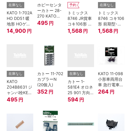
ホビーセンタ
在庫なし
予約
在庫なし
ーカトー 28-
KATO 1-702A
トミックス
トミックス
270 KATOナ
HO DD51 暖
8746 JR貨車
8746 コキ106
ックルカプラ
495
円
地形 HOゲー
コキ106形 前
形 前期型･新
ー 黒 センタ
ジ
期型･新塗装･
塗装･コンテ
14,900
1,568
1,568
円
円
円
リングバネ付
コンテナな
ナなし･2両セ
(10個入り）
し･2両セット
ット Nゲージ
Nゲージ
カトー 11-702
KATO 11-098
在庫なし
在庫なし
カプラーN
小形車両用台
KATO
カトー 1-
(20個入)
車 急行電車1
Z04B8631 ジ
581E4 オロネ
Bトレインシ
352
264
円
円
ャンパ栓KE76
25 901 方向
ョーティー 対
濃青 ランナー
幕 4両分
495
594
円
円
応品 1両分
5個