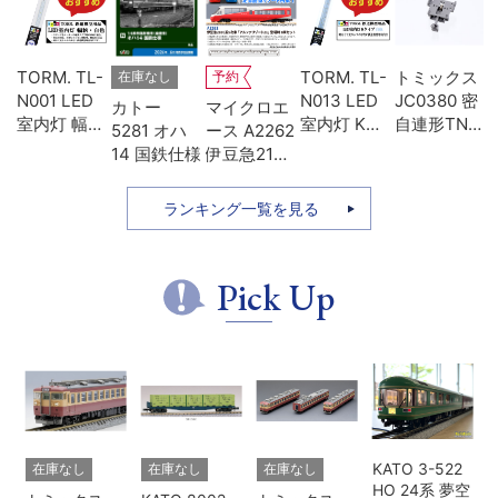
U-
TORM. TL-
TORM. TL-
トミックス
在庫なし
予約
両
N001 LED
N013 LED
JC0380 密
カトー
マイクロエ
ォ
室内灯 幅狭
室内灯 Kタ
自連形TNカ
5281 オハ
ース A2262
用
タイプ・白
イプ・白色
プラー(電連
14 国鉄仕様
伊豆急2100
レ
色 1本 鉄道
1本 鉄道模
付・名鉄
系 5次車 ア
模型
型
7000)
ルファ・リ
ランキング一覧を見る
ゾート21 登
場時 8両セ
ット
Pick Up
KATO 3-522
在庫なし
在庫なし
在庫なし
HO 24系 夢空