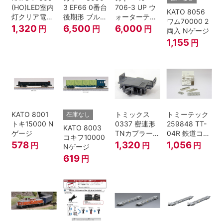
(HO)LED室内
3 EF66 0番台
706-3 UP ウ
KATO 8056
灯クリア電球
後期形 ブルー
ォーターテン
ワム70000 2
色
トレイン牽引
ダー 2両入
1,320
6,500
6,000
円
円
円
両入 Nゲージ
機
1,155
円
KATO 8001
トミックス
トミーテック
在庫なし
トキ15000 N
0337 密連形
259848 TT-
KATO 8003
ゲージ
TNカプラー
04R 鉄道コレ
コキフ10000
(6個入・SPタ
クション
578
1,320
1,056
円
円
円
Nゲージ
イプ)
619
円