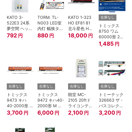
KATO 3-
TORM. TL-
KATO 1-323
在庫なし
522E3 24系
N003 LED室
HO EF81 81
トミックス
夢空間 ヘッド
内灯 幅狭タイ
北斗星色 HO
8750 ワム
マーク 4種各1
プ・電球色 1
ゲージ
792
880
18,000
円
円
円
60000形 2両
個
本 鉄道模型
セット Nゲー
1,485
円
ジ
在庫なし
在庫なし
在庫なし
在庫なし
トミックス
トミックス
朗堂 MC-
トミーテック
9473 キハ
9472 キハ40-
2105 20ftド
326663 ザ・
40-2000形 T
2000形 M N
ライコンテナ
バスコレクシ
Nゲージ
ゲージ
タイプ
ョン 西日本鉄
3,700
6,000
2,100
3,200
円
円
円
円
TRANCY
道・九州産交
バス ひのくに
号 60周年2台