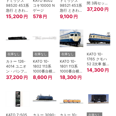
トミックス
KATO 8002
トミックス
間 3両セット
98520 453系
コキ10000 N
98521 453系
HOゲージ
37,200
円
急行 ときわ
ゲージ
急行 ときわ
基本4両セッ
増結3両セッ
15,200
578
9,100
円
円
円
ト Nゲージ
ト Nゲージ
KATO 10-
在庫なし
在庫なし
在庫なし
1765 クモハ
カトー 126-
KATO 10-
KATO 10-
52 2次車 飯田
4014 ユニオ
1802 113系
1801 113系
線 4両セット
14,300
円
ン・パシフィ
1000番台横須
1000番台横須
Nゲージ
ック鉄道 ビッ
賀・総武快速
賀・総武快速
37,200
8,600
18,300
円
円
円
グボーイ＃
線 増結4両セ
線 基本7両セ
4014
ット Nゲージ
ット Nゲージ
KATO 7-505
カトー 3090-
カトー 10-
在庫なし