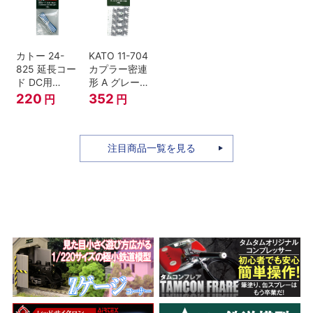
セット Nゲー
ジ
カトー 24-
KATO 11-704
825 延長コー
カプラー密連
ド DC用
形 A グレー
(90cm）
(20個入) (ア
220
352
円
円
ーノルドカプ
ラー用対応)
注目商品一覧を見る