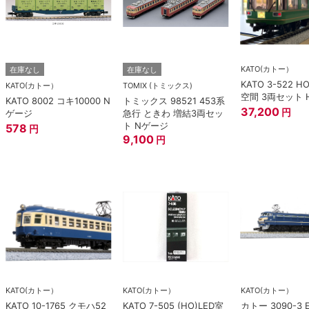
KATO(カトー）
在庫なし
在庫なし
KATO 3-522 H
KATO(カトー）
TOMIX (トミックス)
空間 3両セット 
KATO 8002 コキ10000 N
トミックス 98521 453系
37,200
円
ゲージ
急行 ときわ 増結3両セッ
ト Nゲージ
578
円
9,100
円
KATO(カトー）
KATO(カトー）
KATO(カトー）
KATO 10-1765 クモハ52
KATO 7-505 (HO)LED室
カトー 3090-3 