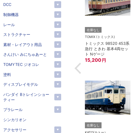
DCC
制御機器
レール
トー）
KATO(カトー）
在庫なし
ストラクチャー
4-825 延長コー
KATO 11-704 カプラー密
TOMIX (トミックス)
(90cm）
連形 A グレー (20個入)
トミックス 98520 453系
素材・レイアウト用品
(アーノルドカプラー用対
急行 ときわ 基本4両セッ
応)
352
円
ト Nゲージ
さんけい みにちゅあーと
15,200
円
TOMYTEC ジオコレ
塗料
ディスプレイモデル
バンダイ Bトレインショー
ティー
プラレール
シンカリオン
在庫なし
アクセサリー
KATO(カトー）