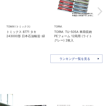
TOMIX (トミックス)
TORM.
TORM
トミックス 8771 タキ
TORM. TU-505A 車両収納
TORM
243000形 日本石油輸送･緑
PEフォーム 12両用 (ライト
幅狭
グレー) 2枚入
型
ランキング一覧を見る