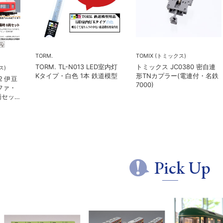
TORM.
TOMIX (トミックス)
TORM. TL-N013 LED室内灯
トミックス JC0380 密自連
Kタイプ・白色 1本 鉄道模型
形TNカプラー(電連付・名鉄
伊豆
7000)
ァ・
セッ
Pick Up