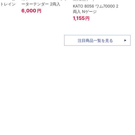
ートレイン
ーターテンダー 2両入
KATO 8056 ワム70000 2
トミー
6,000
円
両入 Nゲージ
ザ・
姫バ
1,155
円
96M
1,58
注目商品一覧を見る