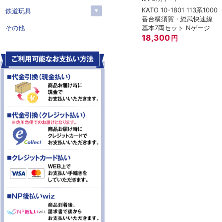
KATO 10-1801 113系1000
鉄道玩具
番台横須賀・総武快速線
基本7両セット Nゲージ
その他
18,300
円