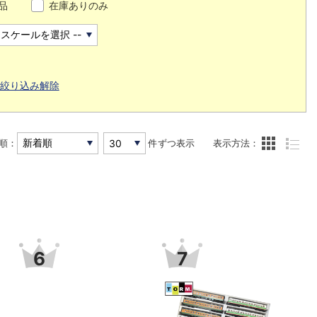
品
在庫ありのみ
絞り込み解除
順：
件ずつ表示
表示方法：
6
7