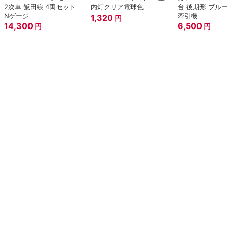
2次車 飯田線 4両セット
内灯クリア電球色
台 後期形 ブル
Nゲージ
牽引機
1,320
円
14,300
6,500
円
円