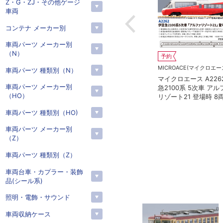
Z・G・ZJ・その他ゲージ
車両
コンテナ メーカー別
車両パーツ メーカー別
（N）
在庫なし
予約
1 LED室内灯
KATO(カトー）
MICROACE(マイクロエース)
車両パーツ 種類別（N）
1本 鉄道模
カトー 5281 オハ14 国鉄仕
マイクロエース A2262 
車両パーツ メーカー別
様
急2100系 5次車 アルフ
（HO）
リゾート21 登場時 8両
ト
車両パーツ 種類別（HO)
車両パーツ メーカー別
（Z）
車両パーツ 種類別（Z）
車両台車・カプラー・装飾
品(シール系)
照明・電飾・サウンド
車両収納ケース