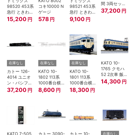
トミックス
KATO 8002
トミックス
間 3両セット
98520 453系
コキ10000 N
98521 453系
HOゲージ
37,200
円
急行 ときわ
ゲージ
急行 ときわ
基本4両セッ
増結3両セッ
15,200
578
9,100
円
円
円
ト Nゲージ
ト Nゲージ
KATO 10-
在庫なし
在庫なし
在庫なし
1765 クモハ
カトー 126-
KATO 10-
KATO 10-
52 2次車 飯田
4014 ユニオ
1802 113系
1801 113系
線 4両セット
14,300
円
ン・パシフィ
1000番台横須
1000番台横須
Nゲージ
ック鉄道 ビッ
賀・総武快速
賀・総武快速
37,200
8,600
18,300
円
円
円
グボーイ＃
線 増結4両セ
線 基本7両セ
4014
ット Nゲージ
ット Nゲージ
KATO 7-505
カトー 3090-
カトー 10-
在庫なし