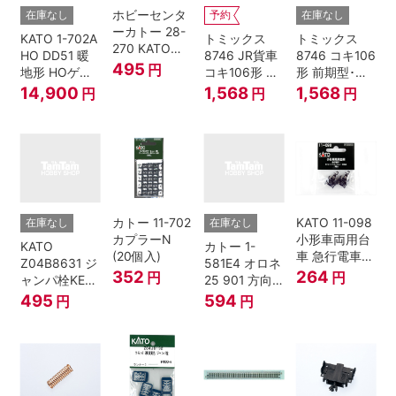
ホビーセンタ
在庫なし
予約
在庫なし
ーカトー 28-
KATO 1-702A
トミックス
トミックス
270 KATOナ
HO DD51 暖
8746 JR貨車
8746 コキ106
ックルカプラ
495
円
地形 HOゲー
コキ106形 前
形 前期型･新
ー 黒 センタ
ジ
期型･新塗装･
塗装･コンテ
14,900
1,568
1,568
円
円
円
リングバネ付
コンテナな
ナなし･2両セ
(10個入り）
し･2両セット
ット Nゲージ
Nゲージ
カトー 11-702
KATO 11-098
在庫なし
在庫なし
カプラーN
小形車両用台
KATO
カトー 1-
(20個入)
車 急行電車1
Z04B8631 ジ
581E4 オロネ
Bトレインシ
352
264
円
円
ャンパ栓KE76
25 901 方向
ョーティー 対
濃青 ランナー
幕 4両分
495
594
円
円
応品 1両分
5個