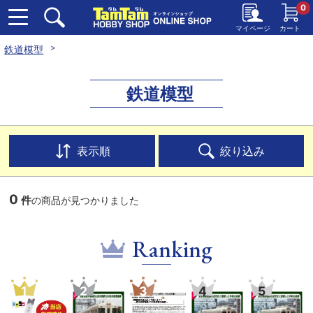
0
マイページ
カート
鉄道模型
鉄道模型
表示順
絞り込み
0
件
の商品が見つかりました
Ranking
1
2
3
4
5