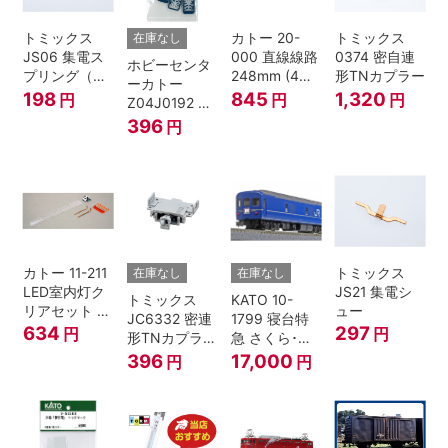
トミックス
カトー 20-
トミックス
在庫なし
JS06 集電ス
000 直線線路
0374 密自連
ホビーセンタ
プリング（Ｌ
248mm (4本
形TNカプラー
ーカトー
=7.5mm・4個
入) Nゲージ
198
845
1,320
円
円
円
Z04J0192 ク
入） 鉄道模型
モハ115 横須
396
円
Nゲージ
賀色 ジャンパ
栓
カトー 11-211
トミックス
在庫なし
在庫なし
LED室内灯ク
JS21 集電シ
トミックス
KATO 10-
リアセット N
ュー
JC6332 密連
1799 寝台特
ゲージ
634
297
円
円
形TNカプラー
急 さくら･は
(SPグレー電
やぶさ/富士
396
17,000
円
円
連付・211系)
24系 9両セッ
ト Ｎゲージ