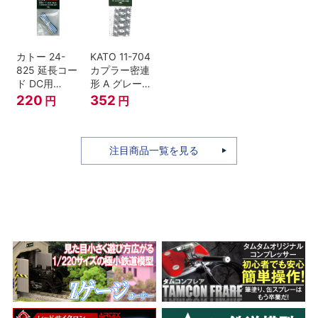
セット Nゲー
ジ
カトー 24-
KATO 11-704
825 延長コー
カプラー密連
ド DC用
形 A グレー
(90cm）
(20個入) (ア
220
352
円
円
ーノルドカプ
ラー用対応)
注目商品一覧を見る