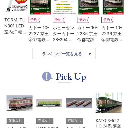
TORM. TL-
予約
予約
予約
予約
N001 LED
エ
カトー 10-
ホビーセン
カトー 10-
カトー 10-
室内灯 幅狭
62
2237 京王
ターカトー
2235 京王
2236 京王
タイプ・白
0
帝都電鉄
28-294 京
帝都電鉄
帝都電鉄
M
色 1本 鉄道
ア
5000系
王帝都電鉄
5000系 冷
5100系 冷
模型
リ
+5100系 冷
5100系動力
房改造車 基
房改造車 増
ランキング一覧を見る
登
房増備車 7
装置
本4両セッ
結3両セッ
セ
両セット 特
ト
ト
別企画品
Pick Up
KATO 3-522
在庫なし
在庫なし
在庫なし
HO 24系 夢空