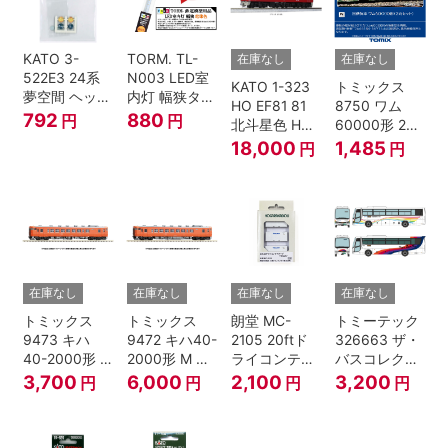
KATO 3-
TORM. TL-
在庫なし
在庫なし
522E3 24系
N003 LED室
KATO 1-323
トミックス
夢空間 ヘッド
内灯 幅狭タイ
HO EF81 81
8750 ワム
マーク 4種各1
プ・電球色 1
792
880
円
円
北斗星色 HO
60000形 2両
個
本 鉄道模型
ゲージ
セット Nゲー
18,000
1,485
円
円
ジ
在庫なし
在庫なし
在庫なし
在庫なし
トミックス
トミックス
朗堂 MC-
トミーテック
9473 キハ
9472 キハ40-
2105 20ftド
326663 ザ・
40-2000形 T
2000形 M N
ライコンテナ
バスコレクシ
Nゲージ
ゲージ
タイプ
ョン 西日本鉄
3,700
6,000
2,100
3,200
円
円
円
円
TRANCY
道・九州産交
バス ひのくに
号 60周年2台