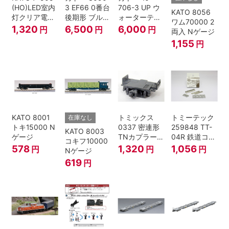
(HO)LED室内
3 EF66 0番台
706-3 UP ウ
KATO 8056
灯クリア電球
後期形 ブルー
ォーターテン
ワム70000 2
色
トレイン牽引
ダー 2両入
1,320
6,500
6,000
円
円
円
両入 Nゲージ
機
1,155
円
KATO 8001
トミックス
トミーテック
在庫なし
トキ15000 N
0337 密連形
259848 TT-
KATO 8003
ゲージ
TNカプラー
04R 鉄道コレ
コキフ10000
(6個入・SPタ
クション
578
1,320
1,056
円
円
円
Nゲージ
イプ)
619
円