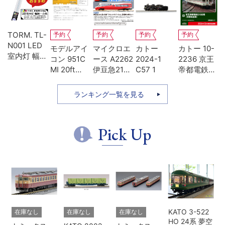
TORM. TL-
予約
予約
予約
予約
N001 LED
-
モデルアイ
マイクロエ
カトー
カトー 10-
室内灯 幅狭
系
コン 951C
ース A2262
2024-1
2236 京王
タイプ・白
MI 20ft
伊豆急2100
C57 1
帝都電鉄
色 1本 鉄道
ち
UM12A ジ
系 5次車 ア
5100系 冷
模型
ッ
ェムカ
ルファ・リ
房改造車 増
ランキング一覧を見る
ゾート21 登
結3両セッ
場時 8両セ
ト
ット
Pick Up
KATO 3-522
在庫なし
在庫なし
在庫なし
HO 24系 夢空