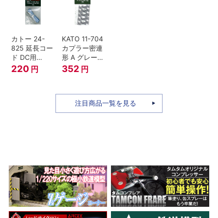
セット Nゲー
ジ
カトー 24-
KATO 11-704
825 延長コー
カプラー密連
ド DC用
形 A グレー
(90cm）
(20個入) (ア
220
352
円
円
ーノルドカプ
ラー用対応)
注目商品一覧を見る