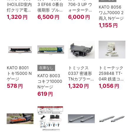
(HO)LED室内
3 EF66 0番台
706-3 UP ウ
KATO 8056
灯クリア電球
後期形 ブルー
ォーターテン
ワム70000 2
色
トレイン牽引
ダー 2両入
1,320
6,500
6,000
円
円
円
両入 Nゲージ
機
1,155
円
KATO 8001
トミックス
トミーテック
在庫なし
トキ15000 N
0337 密連形
259848 TT-
KATO 8003
ゲージ
TNカプラー
04R 鉄道コレ
コキフ10000
(6個入・SPタ
クション
578
1,320
1,056
円
円
円
Nゲージ
イプ)
619
円