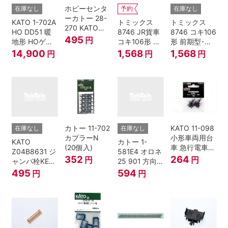
ホビーセンタ
在庫なし
予約
在庫なし
ーカトー 28-
KATO 1-702A
トミックス
トミックス
270 KATOナ
HO DD51 暖
8746 JR貨車
8746 コキ106
ックルカプラ
495
円
地形 HOゲー
コキ106形 前
形 前期型･新
ー 黒 センタ
ジ
期型･新塗装･
塗装･コンテ
14,900
1,568
1,568
円
円
円
リングバネ付
コンテナな
ナなし･2両セ
(10個入り）
し･2両セット
ット Nゲージ
Nゲージ
カトー 11-702
KATO 11-098
在庫なし
在庫なし
カプラーN
小形車両用台
KATO
カトー 1-
(20個入)
車 急行電車1
Z04B8631 ジ
581E4 オロネ
Bトレインシ
352
264
円
円
ャンパ栓KE76
25 901 方向
ョーティー 対
濃青 ランナー
幕 4両分
495
594
円
円
応品 1両分
5個