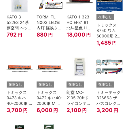
KATO 3-
TORM. TL-
KATO 1-323
在庫なし
522E3 24系
N003 LED室
HO EF81 81
トミックス
夢空間 ヘッド
内灯 幅狭タイ
北斗星色 HO
8750 ワム
マーク 4種各1
プ・電球色 1
ゲージ
792
880
18,000
円
円
円
60000形 2両
個
本 鉄道模型
セット Nゲー
1,485
円
ジ
在庫なし
在庫なし
在庫なし
在庫なし
トミックス
トミックス
朗堂 MC-
トミーテック
9473 キハ
9472 キハ40-
2105 20ftド
326663 ザ・
40-2000形 T
2000形 M N
ライコンテナ
バスコレクシ
Nゲージ
ゲージ
タイプ
ョン 西日本鉄
3,700
6,000
2,100
3,200
円
円
円
円
TRANCY
道・九州産交
バス ひのくに
号 60周年2台