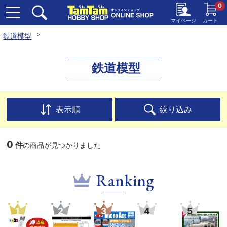
0
マイページ
カート
鉄道模型
鉄道模型
表示順
絞り込み
0
件
の商品が見つかりました
Ranking
1
2
3
4
5