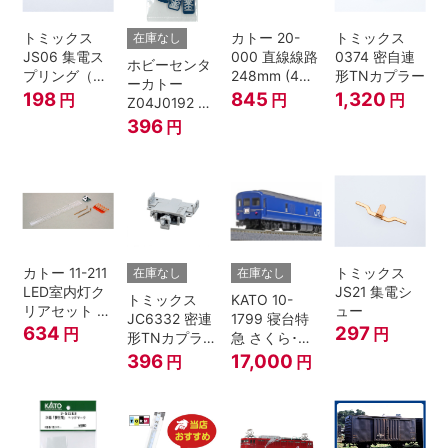
トミックス
カトー 20-
トミックス
在庫なし
JS06 集電ス
000 直線線路
0374 密自連
ホビーセンタ
プリング（Ｌ
248mm (4本
形TNカプラー
ーカトー
=7.5mm・4個
入) Nゲージ
198
845
1,320
円
円
円
Z04J0192 ク
入） 鉄道模型
モハ115 横須
396
円
Nゲージ
賀色 ジャンパ
栓
カトー 11-211
トミックス
在庫なし
在庫なし
LED室内灯ク
JS21 集電シ
トミックス
KATO 10-
リアセット N
ュー
JC6332 密連
1799 寝台特
ゲージ
634
297
円
円
形TNカプラー
急 さくら･は
(SPグレー電
やぶさ/富士
396
17,000
円
円
連付・211系)
24系 9両セッ
ト Ｎゲージ