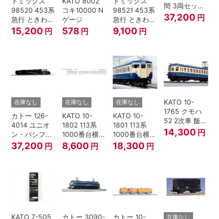
トミックス
KATO 8002
トミックス
間 3両セット
98520 453系
コキ10000 N
98521 453系
HOゲージ
37,200
円
急行 ときわ
ゲージ
急行 ときわ
基本4両セッ
増結3両セッ
15,200
578
9,100
円
円
円
ト Nゲージ
ト Nゲージ
KATO 10-
在庫なし
在庫なし
在庫なし
1765 クモハ
カトー 126-
KATO 10-
KATO 10-
52 2次車 飯田
4014 ユニオ
1802 113系
1801 113系
線 4両セット
14,300
円
ン・パシフィ
1000番台横須
1000番台横須
Nゲージ
ック鉄道 ビッ
賀・総武快速
賀・総武快速
37,200
8,600
18,300
円
円
円
グボーイ＃
線 増結4両セ
線 基本7両セ
4014
ット Nゲージ
ット Nゲージ
KATO 7-505
カトー 3090-
カトー 10-
在庫なし