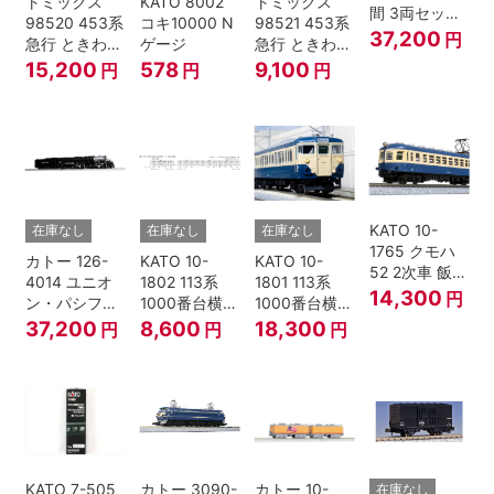
トミックス
KATO 8002
トミックス
間 3両セット
98520 453系
コキ10000 N
98521 453系
HOゲージ
37,200
円
急行 ときわ
ゲージ
急行 ときわ
基本4両セッ
増結3両セッ
15,200
578
9,100
円
円
円
ト Nゲージ
ト Nゲージ
KATO 10-
在庫なし
在庫なし
在庫なし
1765 クモハ
カトー 126-
KATO 10-
KATO 10-
52 2次車 飯田
4014 ユニオ
1802 113系
1801 113系
線 4両セット
14,300
円
ン・パシフィ
1000番台横須
1000番台横須
Nゲージ
ック鉄道 ビッ
賀・総武快速
賀・総武快速
37,200
8,600
18,300
円
円
円
グボーイ＃
線 増結4両セ
線 基本7両セ
4014
ット Nゲージ
ット Nゲージ
KATO 7-505
カトー 3090-
カトー 10-
在庫なし