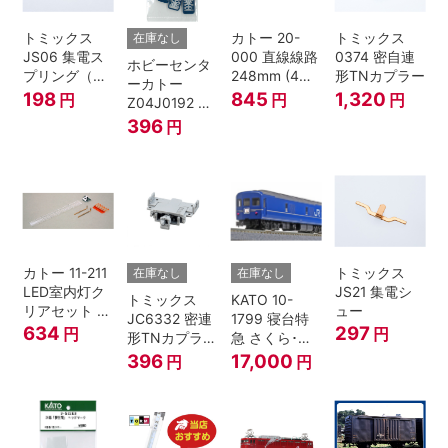
トミックス
カトー 20-
トミックス
在庫なし
JS06 集電ス
000 直線線路
0374 密自連
ホビーセンタ
プリング（Ｌ
248mm (4本
形TNカプラー
ーカトー
=7.5mm・4個
入) Nゲージ
198
845
1,320
円
円
円
Z04J0192 ク
入） 鉄道模型
モハ115 横須
396
円
Nゲージ
賀色 ジャンパ
栓
カトー 11-211
トミックス
在庫なし
在庫なし
LED室内灯ク
JS21 集電シ
トミックス
KATO 10-
リアセット N
ュー
JC6332 密連
1799 寝台特
ゲージ
634
297
円
円
形TNカプラー
急 さくら･は
(SPグレー電
やぶさ/富士
396
17,000
円
円
連付・211系)
24系 9両セッ
ト Ｎゲージ