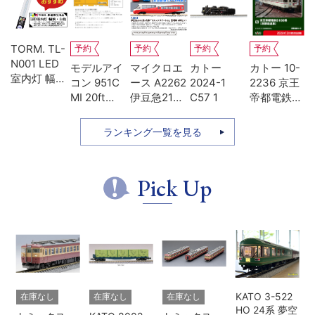
TORM. TL-
予約
予約
予約
予約
N001 LED
-
モデルアイ
マイクロエ
カトー
カトー 10-
室内灯 幅狭
系
コン 951C
ース A2262
2024-1
2236 京王
タイプ・白
MI 20ft
伊豆急2100
C57 1
帝都電鉄
色 1本 鉄道
ち
UM12A ジ
系 5次車 ア
5100系 冷
模型
ッ
ェムカ
ルファ・リ
房改造車 増
ランキング一覧を見る
ゾート21 登
結3両セッ
場時 8両セ
ト
ット
Pick Up
KATO 3-522
在庫なし
在庫なし
在庫なし
HO 24系 夢空