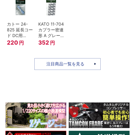
セット Nゲー
ジ
カトー 24-
KATO 11-704
825 延長コー
カプラー密連
ド DC用
形 A グレー
(90cm）
(20個入) (ア
220
352
円
円
ーノルドカプ
ラー用対応)
注目商品一覧を見る