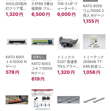
(HO)LED室内
3 EF66 0番台
706-3 UP ウ
KATO 8056
灯クリア電球
後期形 ブルー
ォーターテン
ワム70000 2
色
トレイン牽引
ダー 2両入
1,320
6,500
6,000
円
円
円
両入 Nゲージ
機
1,155
円
KATO 8001
トミックス
トミーテック
在庫なし
トキ15000 N
0337 密連形
259848 TT-
KATO 8003
ゲージ
TNカプラー
04R 鉄道コレ
コキフ10000
(6個入・SPタ
クション
578
1,320
1,056
円
円
円
Nゲージ
イプ)
619
円