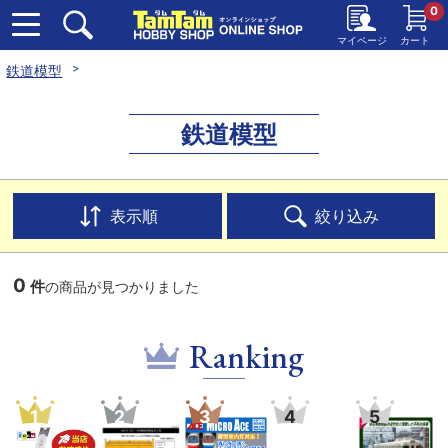
0
マイページ
カート
鉄道模型
鉄道模型
表示順
絞り込み
0
件
の商品が見つかりました
Ranking
1
2
3
4
5