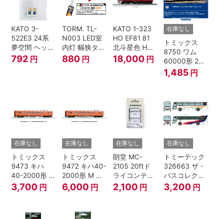
KATO 3-
TORM. TL-
KATO 1-323
在庫なし
522E3 24系
N003 LED室
HO EF81 81
トミックス
夢空間 ヘッド
内灯 幅狭タイ
北斗星色 HO
8750 ワム
マーク 4種各1
プ・電球色 1
ゲージ
792
880
18,000
円
円
円
60000形 2両
個
本 鉄道模型
セット Nゲー
1,485
円
ジ
在庫なし
在庫なし
在庫なし
在庫なし
トミックス
トミックス
朗堂 MC-
トミーテック
9473 キハ
9472 キハ40-
2105 20ftド
326663 ザ・
40-2000形 T
2000形 M N
ライコンテナ
バスコレクシ
Nゲージ
ゲージ
タイプ
ョン 西日本鉄
3,700
6,000
2,100
3,200
円
円
円
円
TRANCY
道・九州産交
バス ひのくに
号 60周年2台