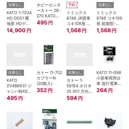
ホビーセンタ
在庫なし
予約
在庫なし
ーカトー 28-
KATO 1-702A
トミックス
トミックス
270 KATOナ
HO DD51 暖
8746 JR貨車
8746 コキ106
ックルカプラ
495
円
地形 HOゲー
コキ106形 前
形 前期型･新
ー 黒 センタ
ジ
期型･新塗装･
塗装･コンテ
14,900
1,568
1,568
円
円
円
リングバネ付
コンテナな
ナなし･2両セ
(10個入り）
し･2両セット
ット Nゲージ
Nゲージ
カトー 11-702
KATO 11-098
在庫なし
在庫なし
カプラーN
小形車両用台
KATO
カトー 1-
(20個入)
車 急行電車1
Z04B8631 ジ
581E4 オロネ
Bトレインシ
352
264
円
円
ャンパ栓KE76
25 901 方向
ョーティー 対
濃青 ランナー
幕 4両分
495
594
円
円
応品 1両分
5個