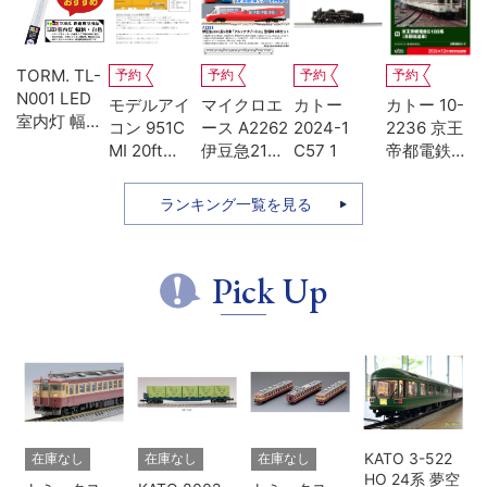
TORM. TL-
予約
予約
予約
予約
N001 LED
-
モデルアイ
マイクロエ
カトー
カトー 10-
室内灯 幅狭
系
コン 951C
ース A2262
2024-1
2236 京王
タイプ・白
MI 20ft
伊豆急2100
C57 1
帝都電鉄
色 1本 鉄道
ち
UM12A ジ
系 5次車 ア
5100系 冷
模型
ッ
ェムカ
ルファ・リ
房改造車 増
ランキング一覧を見る
ゾート21 登
結3両セッ
場時 8両セ
ト
ット
Pick Up
KATO 3-522
在庫なし
在庫なし
在庫なし
HO 24系 夢空