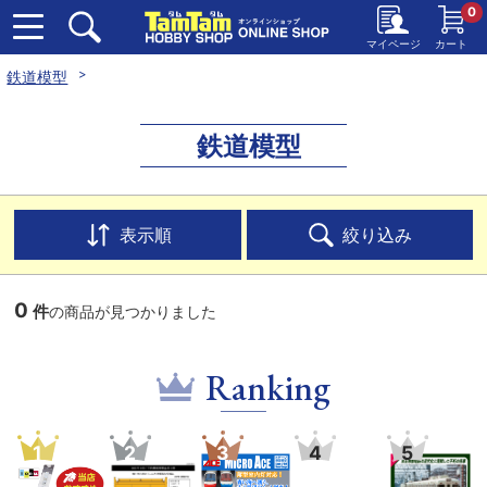
0
マイページ
カート
鉄道模型
鉄道模型
表示順
絞り込み
0
件
の商品が見つかりました
Ranking
1
2
3
4
5