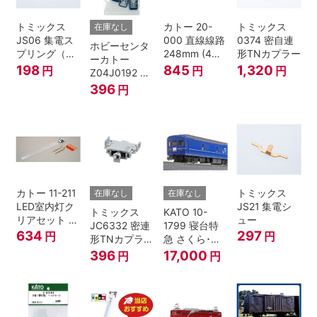
トミックス
カトー 20-
トミックス
在庫なし
JS06 集電ス
000 直線線路
0374 密自連
ホビーセンタ
プリング（Ｌ
248mm (4本
形TNカプラー
ーカトー
=7.5mm・4個
入) Nゲージ
198
845
1,320
円
円
円
Z04J0192 ク
入） 鉄道模型
モハ115 横須
396
円
Nゲージ
賀色 ジャンパ
栓
カトー 11-211
トミックス
在庫なし
在庫なし
LED室内灯ク
JS21 集電シ
トミックス
KATO 10-
リアセット N
ュー
JC6332 密連
1799 寝台特
ゲージ
634
297
円
円
形TNカプラー
急 さくら･は
(SPグレー電
やぶさ/富士
396
17,000
円
円
連付・211系)
24系 9両セッ
ト Ｎゲージ