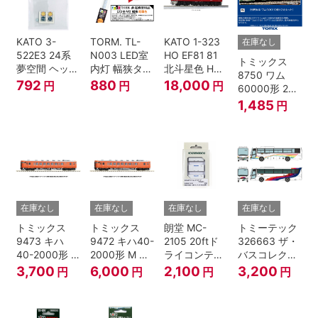
KATO 3-
TORM. TL-
KATO 1-323
在庫なし
522E3 24系
N003 LED室
HO EF81 81
トミックス
夢空間 ヘッド
内灯 幅狭タイ
北斗星色 HO
8750 ワム
マーク 4種各1
プ・電球色 1
ゲージ
792
880
18,000
円
円
円
60000形 2両
個
本 鉄道模型
セット Nゲー
1,485
円
ジ
在庫なし
在庫なし
在庫なし
在庫なし
トミックス
トミックス
朗堂 MC-
トミーテック
9473 キハ
9472 キハ40-
2105 20ftド
326663 ザ・
40-2000形 T
2000形 M N
ライコンテナ
バスコレクシ
Nゲージ
ゲージ
タイプ
ョン 西日本鉄
3,700
6,000
2,100
3,200
円
円
円
円
TRANCY
道・九州産交
バス ひのくに
号 60周年2台