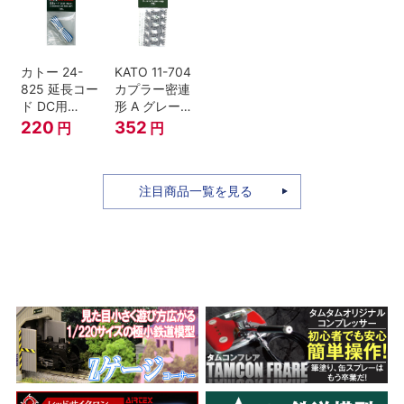
セット Nゲー
ジ
カトー 24-
KATO 11-704
825 延長コー
カプラー密連
ド DC用
形 A グレー
(90cm）
(20個入) (ア
220
352
円
円
ーノルドカプ
ラー用対応)
注目商品一覧を見る