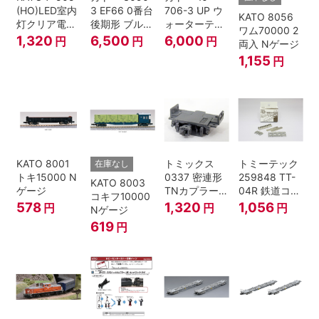
(HO)LED室内
3 EF66 0番台
706-3 UP ウ
KATO 8056
灯クリア電球
後期形 ブルー
ォーターテン
ワム70000 2
色
トレイン牽引
ダー 2両入
1,320
6,500
6,000
円
円
円
両入 Nゲージ
機
1,155
円
KATO 8001
トミックス
トミーテック
在庫なし
トキ15000 N
0337 密連形
259848 TT-
KATO 8003
ゲージ
TNカプラー
04R 鉄道コレ
コキフ10000
(6個入・SPタ
クション
578
1,320
1,056
円
円
円
Nゲージ
イプ)
619
円