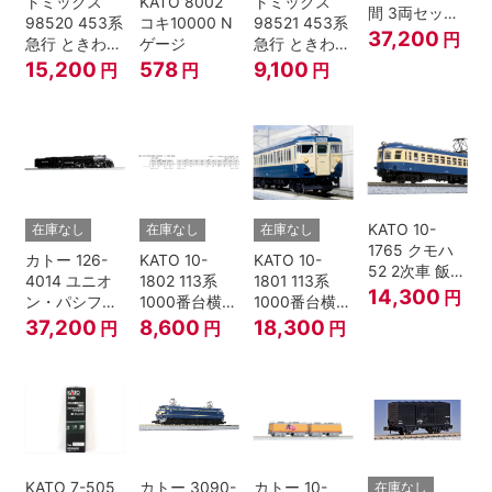
トミックス
KATO 8002
トミックス
間 3両セット
98520 453系
コキ10000 N
98521 453系
HOゲージ
37,200
円
急行 ときわ
ゲージ
急行 ときわ
基本4両セッ
増結3両セッ
15,200
578
9,100
円
円
円
ト Nゲージ
ト Nゲージ
KATO 10-
在庫なし
在庫なし
在庫なし
1765 クモハ
カトー 126-
KATO 10-
KATO 10-
52 2次車 飯田
4014 ユニオ
1802 113系
1801 113系
線 4両セット
14,300
円
ン・パシフィ
1000番台横須
1000番台横須
Nゲージ
ック鉄道 ビッ
賀・総武快速
賀・総武快速
37,200
8,600
18,300
円
円
円
グボーイ＃
線 増結4両セ
線 基本7両セ
4014
ット Nゲージ
ット Nゲージ
KATO 7-505
カトー 3090-
カトー 10-
在庫なし