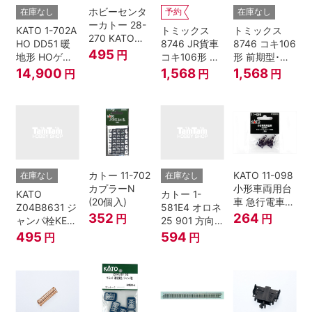
ホビーセンタ
在庫なし
予約
在庫なし
ーカトー 28-
KATO 1-702A
トミックス
トミックス
270 KATOナ
HO DD51 暖
8746 JR貨車
8746 コキ106
ックルカプラ
495
円
地形 HOゲー
コキ106形 前
形 前期型･新
ー 黒 センタ
ジ
期型･新塗装･
塗装･コンテ
14,900
1,568
1,568
円
円
円
リングバネ付
コンテナな
ナなし･2両セ
(10個入り）
し･2両セット
ット Nゲージ
Nゲージ
カトー 11-702
KATO 11-098
在庫なし
在庫なし
カプラーN
小形車両用台
KATO
カトー 1-
(20個入)
車 急行電車1
Z04B8631 ジ
581E4 オロネ
Bトレインシ
352
264
円
円
ャンパ栓KE76
25 901 方向
ョーティー 対
濃青 ランナー
幕 4両分
495
594
円
円
応品 1両分
5個