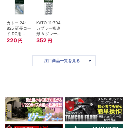
セット Nゲー
ジ
カトー 24-
KATO 11-704
825 延長コー
カプラー密連
ド DC用
形 A グレー
(90cm）
(20個入) (ア
220
352
円
円
ーノルドカプ
ラー用対応)
注目商品一覧を見る