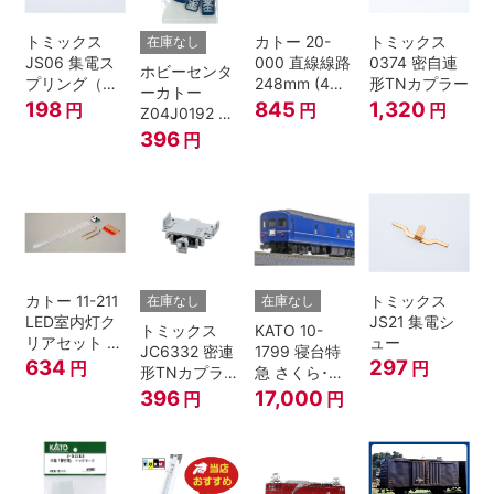
トミックス
カトー 20-
トミックス
在庫なし
JS06 集電ス
000 直線線路
0374 密自連
ホビーセンタ
プリング（Ｌ
248mm (4本
形TNカプラー
ーカトー
=7.5mm・4個
入) Nゲージ
198
845
1,320
円
円
円
Z04J0192 ク
入） 鉄道模型
モハ115 横須
396
円
Nゲージ
賀色 ジャンパ
栓
カトー 11-211
トミックス
在庫なし
在庫なし
LED室内灯ク
JS21 集電シ
トミックス
KATO 10-
リアセット N
ュー
JC6332 密連
1799 寝台特
ゲージ
634
297
円
円
形TNカプラー
急 さくら･は
(SPグレー電
やぶさ/富士
396
17,000
円
円
連付・211系)
24系 9両セッ
ト Ｎゲージ