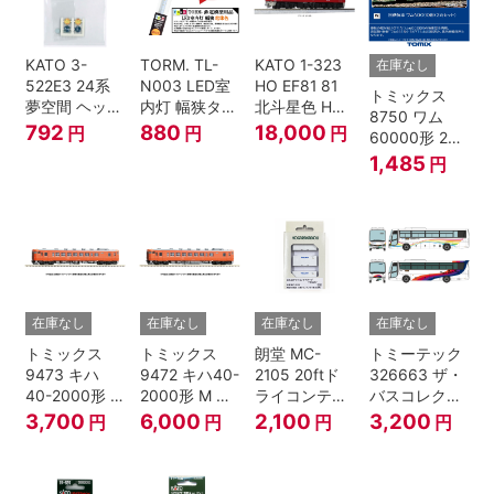
KATO 3-
TORM. TL-
KATO 1-323
在庫なし
522E3 24系
N003 LED室
HO EF81 81
トミックス
夢空間 ヘッド
内灯 幅狭タイ
北斗星色 HO
8750 ワム
マーク 4種各1
プ・電球色 1
ゲージ
792
880
18,000
円
円
円
60000形 2両
個
本 鉄道模型
セット Nゲー
1,485
円
ジ
在庫なし
在庫なし
在庫なし
在庫なし
トミックス
トミックス
朗堂 MC-
トミーテック
9473 キハ
9472 キハ40-
2105 20ftド
326663 ザ・
40-2000形 T
2000形 M N
ライコンテナ
バスコレクシ
Nゲージ
ゲージ
タイプ
ョン 西日本鉄
3,700
6,000
2,100
3,200
円
円
円
円
TRANCY
道・九州産交
バス ひのくに
号 60周年2台