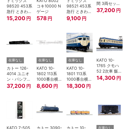
トミックス
KATO 8002
トミックス
間 3両セット
98520 453系
コキ10000 N
98521 453系
HOゲージ
37,200
円
急行 ときわ
ゲージ
急行 ときわ
基本4両セッ
増結3両セッ
15,200
578
9,100
円
円
円
ト Nゲージ
ト Nゲージ
KATO 10-
在庫なし
在庫なし
在庫なし
1765 クモハ
カトー 126-
KATO 10-
KATO 10-
52 2次車 飯田
4014 ユニオ
1802 113系
1801 113系
線 4両セット
14,300
円
ン・パシフィ
1000番台横須
1000番台横須
Nゲージ
ック鉄道 ビッ
賀・総武快速
賀・総武快速
37,200
8,600
18,300
円
円
円
グボーイ＃
線 増結4両セ
線 基本7両セ
4014
ット Nゲージ
ット Nゲージ
KATO 7-505
カトー 3090-
カトー 10-
在庫なし