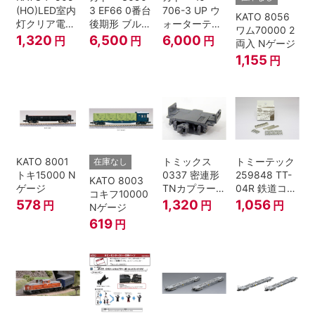
(HO)LED室内
3 EF66 0番台
706-3 UP ウ
KATO 8056
灯クリア電球
後期形 ブルー
ォーターテン
ワム70000 2
色
トレイン牽引
ダー 2両入
1,320
6,500
6,000
円
円
円
両入 Nゲージ
機
1,155
円
KATO 8001
トミックス
トミーテック
在庫なし
トキ15000 N
0337 密連形
259848 TT-
KATO 8003
ゲージ
TNカプラー
04R 鉄道コレ
コキフ10000
(6個入・SPタ
クション
578
1,320
1,056
円
円
円
Nゲージ
イプ)
619
円