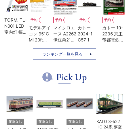
TORM. TL-
予約
予約
予約
予約
N001 LED
-
モデルアイ
マイクロエ
カトー
カトー 10-
室内灯 幅狭
系
コン 951C
ース A2262
2024-1
2236 京王
タイプ・白
MI 20ft
伊豆急2100
C57 1
帝都電鉄
色 1本 鉄道
ち
UM12A ジ
系 5次車 ア
5100系 冷
模型
ッ
ェムカ
ルファ・リ
房改造車 増
ランキング一覧を見る
ゾート21 登
結3両セッ
場時 8両セ
ト
ット
Pick Up
KATO 3-522
在庫なし
在庫なし
在庫なし
HO 24系 夢空