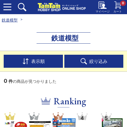
0
マイページ
カート
鉄道模型
鉄道模型
表示順
絞り込み
0
件
の商品が見つかりました
Ranking
1
2
3
4
5