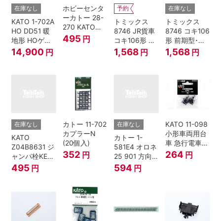
ホビーセンタ
在庫なし
予約
在庫なし
ーカトー 28-
KATO 1-702A
トミックス
トミックス
270 KATOナ
HO DD51 暖
8746 JR貨車
8746 コキ106
ックルカプラ
495
円
地形 HOゲー
コキ106形 前
形 前期型･新
ー 黒 センタ
ジ
期型･新塗装･
塗装･コンテ
14,900
1,568
1,568
円
円
円
リングバネ付
コンテナな
ナなし･2両セ
(10個入り）
し･2両セット
ット Nゲージ
Nゲージ
カトー 11-702
KATO 11-098
在庫なし
在庫なし
カプラーN
小形車両用台
KATO
カトー 1-
(20個入)
車 急行電車1
Z04B8631 ジ
581E4 オロネ
Bトレインシ
352
264
円
円
ャンパ栓KE76
25 901 方向
ョーティー 対
濃青 ランナー
幕 4両分
495
594
円
円
応品 1両分
5個