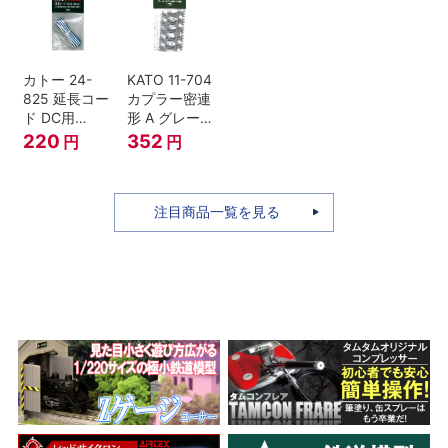
セット Nゲー
ジ
カトー 24-
KATO 11-704
825 延長コー
カプラー密連
ド DC用
形 A グレー
(90cm）
(20個入) (ア
220
352
円
円
ーノルドカプ
ラー用対応)
注目商品一覧を見る