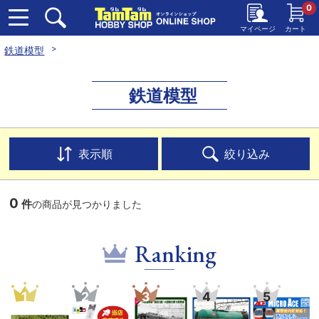
0
マイページ
カート
鉄道模型
鉄道模型
表示順
絞り込み
0
件
の商品が見つかりました
Ranking
1
2
3
4
5