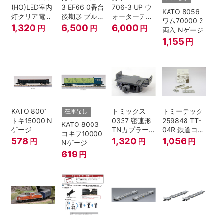
(HO)LED室内
3 EF66 0番台
706-3 UP ウ
KATO 8056
灯クリア電球
後期形 ブルー
ォーターテン
ワム70000 2
色
トレイン牽引
ダー 2両入
1,320
6,500
6,000
円
円
円
両入 Nゲージ
機
1,155
円
KATO 8001
トミックス
トミーテック
在庫なし
トキ15000 N
0337 密連形
259848 TT-
KATO 8003
ゲージ
TNカプラー
04R 鉄道コレ
コキフ10000
(6個入・SPタ
クション
578
1,320
1,056
円
円
円
Nゲージ
イプ)
619
円