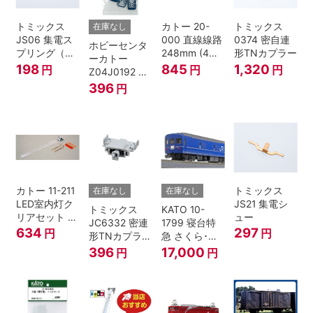
トミックス
カトー 20-
トミックス
在庫なし
JS06 集電ス
000 直線線路
0374 密自連
ホビーセンタ
プリング（Ｌ
248mm (4本
形TNカプラー
ーカトー
=7.5mm・4個
入) Nゲージ
198
845
1,320
円
円
円
Z04J0192 ク
入） 鉄道模型
モハ115 横須
396
円
Nゲージ
賀色 ジャンパ
栓
カトー 11-211
トミックス
在庫なし
在庫なし
LED室内灯ク
JS21 集電シ
トミックス
KATO 10-
リアセット N
ュー
JC6332 密連
1799 寝台特
ゲージ
634
297
円
円
形TNカプラー
急 さくら･は
(SPグレー電
やぶさ/富士
396
17,000
円
円
連付・211系)
24系 9両セッ
ト Ｎゲージ