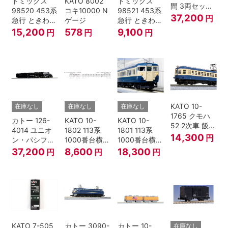
トミックス
KATO 8002
トミックス
間 3両セット
98520 453系
コキ10000 N
98521 453系
HOゲージ
37,200
円
急行 ときわ
ゲージ
急行 ときわ
基本4両セッ
増結3両セッ
15,200
578
9,100
円
円
円
ト Nゲージ
ト Nゲージ
KATO 10-
在庫なし
在庫なし
在庫なし
1765 クモハ
カトー 126-
KATO 10-
KATO 10-
52 2次車 飯田
4014 ユニオ
1802 113系
1801 113系
線 4両セット
14,300
円
ン・パシフィ
1000番台横須
1000番台横須
Nゲージ
ック鉄道 ビッ
賀・総武快速
賀・総武快速
37,200
8,600
18,300
円
円
円
グボーイ＃
線 増結4両セ
線 基本7両セ
4014
ット Nゲージ
ット Nゲージ
KATO 7-505
カトー 3090-
カトー 10-
在庫なし