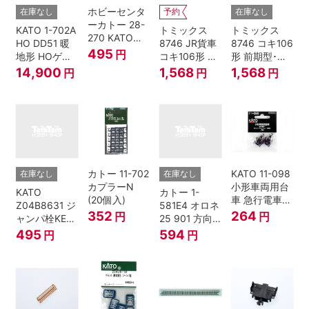
ホビーセンタ
在庫なし
予約
在庫なし
ーカトー 28-
KATO 1-702A
トミックス
トミックス
270 KATOナ
HO DD51 暖
8746 JR貨車
8746 コキ106
ックルカプラ
495
円
地形 HOゲー
コキ106形 前
形 前期型･新
ー 黒 センタ
ジ
期型･新塗装･
塗装･コンテ
14,900
1,568
1,568
円
円
円
リングバネ付
コンテナな
ナなし･2両セ
(10個入り）
し･2両セット
ット Nゲージ
Nゲージ
カトー 11-702
KATO 11-098
在庫なし
在庫なし
カプラーN
小形車両用台
KATO
カトー 1-
(20個入)
車 急行電車1
Z04B8631 ジ
581E4 オロネ
Bトレインシ
352
264
円
円
ャンパ栓KE76
25 901 方向
ョーティー 対
濃青 ランナー
幕 4両分
495
594
円
円
応品 1両分
5個