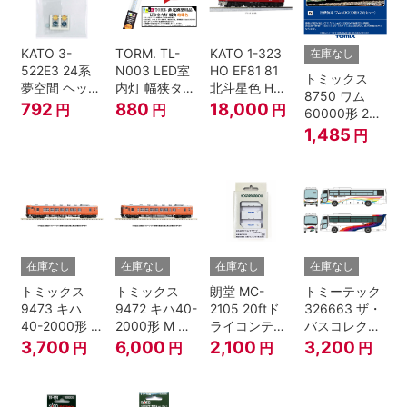
KATO 3-
TORM. TL-
KATO 1-323
在庫なし
522E3 24系
N003 LED室
HO EF81 81
トミックス
夢空間 ヘッド
内灯 幅狭タイ
北斗星色 HO
8750 ワム
マーク 4種各1
プ・電球色 1
ゲージ
792
880
18,000
円
円
円
60000形 2両
個
本 鉄道模型
セット Nゲー
1,485
円
ジ
在庫なし
在庫なし
在庫なし
在庫なし
トミックス
トミックス
朗堂 MC-
トミーテック
9473 キハ
9472 キハ40-
2105 20ftド
326663 ザ・
40-2000形 T
2000形 M N
ライコンテナ
バスコレクシ
Nゲージ
ゲージ
タイプ
ョン 西日本鉄
3,700
6,000
2,100
3,200
円
円
円
円
TRANCY
道・九州産交
バス ひのくに
号 60周年2台