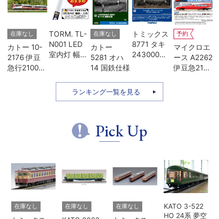
-
TORM. TL-
トミックス
在庫なし
在庫なし
予約
D
N001 LED
8771 タキ
カトー 10-
カトー
マイクロエ
タ
室内灯 幅狭
243000形
2176 伊豆
5281 オハ
ース A2262
色
タイプ・白
日本石油輸
急行2100系
14 国鉄仕様
伊豆急2100
模
色 1本 鉄道
送･緑
リゾート21
系 5次車 ア
模型
7両セット
ルファ・リ
ランキング一覧を見る
ゾート21 登
場時 8両セ
ット
Pick Up
KATO 3-522
在庫なし
在庫なし
在庫なし
HO 24系 夢空