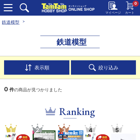
0
マイページ
カート
鉄道模型
鉄道模型
表示順
絞り込み
0
件
の商品が見つかりました
Ranking
1
2
3
4
5