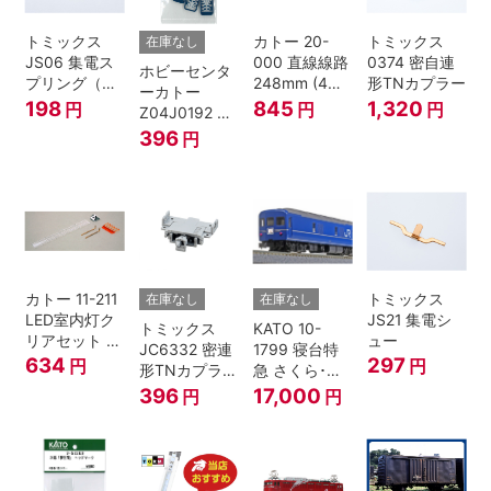
トミックス
カトー 20-
トミックス
在庫なし
JS06 集電ス
000 直線線路
0374 密自連
ホビーセンタ
プリング（Ｌ
248mm (4本
形TNカプラー
ーカトー
=7.5mm・4個
入) Nゲージ
198
845
1,320
円
円
円
Z04J0192 ク
入） 鉄道模型
モハ115 横須
396
円
Nゲージ
賀色 ジャンパ
栓
カトー 11-211
トミックス
在庫なし
在庫なし
LED室内灯ク
JS21 集電シ
トミックス
KATO 10-
リアセット N
ュー
JC6332 密連
1799 寝台特
ゲージ
634
297
円
円
形TNカプラー
急 さくら･は
(SPグレー電
やぶさ/富士
396
17,000
円
円
連付・211系)
24系 9両セッ
ト Ｎゲージ