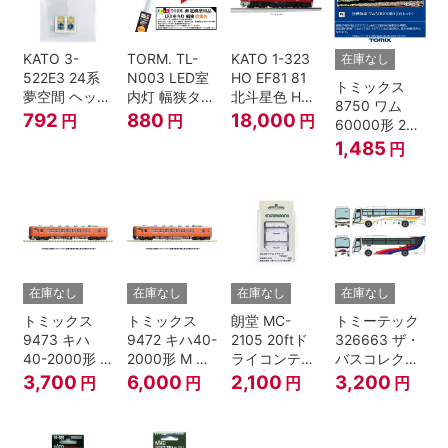
KATO 3-
TORM. TL-
KATO 1-323
在庫なし
522E3 24系
N003 LED室
HO EF81 81
トミックス
夢空間 ヘッド
内灯 幅狭タイ
北斗星色 HO
8750 ワム
マーク 4種各1
プ・電球色 1
ゲージ
792
880
18,000
円
円
円
60000形 2両
個
本 鉄道模型
セット Nゲー
1,485
円
ジ
在庫なし
在庫なし
在庫なし
在庫なし
トミックス
トミックス
朗堂 MC-
トミーテック
9473 キハ
9472 キハ40-
2105 20ftド
326663 ザ・
40-2000形 T
2000形 M N
ライコンテナ
バスコレクシ
Nゲージ
ゲージ
タイプ
ョン 西日本鉄
3,700
6,000
2,100
3,200
円
円
円
円
TRANCY
道・九州産交
バス ひのくに
号 60周年2台