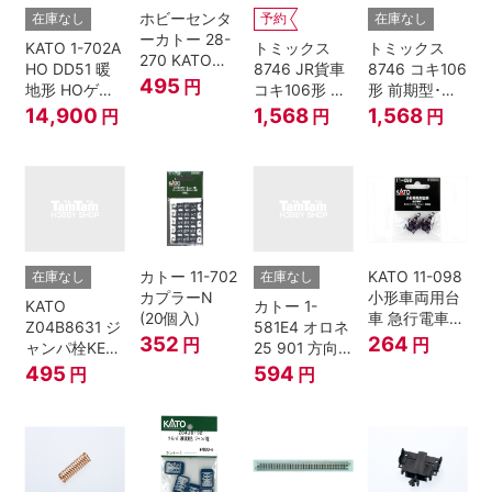
ホビーセンタ
在庫なし
予約
在庫なし
ーカトー 28-
KATO 1-702A
トミックス
トミックス
270 KATOナ
HO DD51 暖
8746 JR貨車
8746 コキ106
ックルカプラ
495
円
地形 HOゲー
コキ106形 前
形 前期型･新
ー 黒 センタ
ジ
期型･新塗装･
塗装･コンテ
14,900
1,568
1,568
円
円
円
リングバネ付
コンテナな
ナなし･2両セ
(10個入り）
し･2両セット
ット Nゲージ
Nゲージ
カトー 11-702
KATO 11-098
在庫なし
在庫なし
カプラーN
小形車両用台
KATO
カトー 1-
(20個入)
車 急行電車1
Z04B8631 ジ
581E4 オロネ
Bトレインシ
352
264
円
円
ャンパ栓KE76
25 901 方向
ョーティー 対
濃青 ランナー
幕 4両分
495
594
円
円
応品 1両分
5個