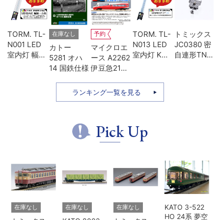
U-
TORM. TL-
TORM. TL-
トミックス
在庫なし
予約
両
N001 LED
N013 LED
JC0380 密
カトー
マイクロエ
ォ
室内灯 幅狭
室内灯 Kタ
自連形TNカ
5281 オハ
ース A2262
用
タイプ・白
イプ・白色
プラー(電連
14 国鉄仕様
伊豆急2100
レ
色 1本 鉄道
1本 鉄道模
付・名鉄
系 5次車 ア
模型
型
7000)
ルファ・リ
ランキング一覧を見る
ゾート21 登
場時 8両セ
ット
Pick Up
KATO 3-522
在庫なし
在庫なし
在庫なし
HO 24系 夢空