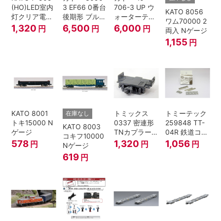
(HO)LED室内
3 EF66 0番台
706-3 UP ウ
KATO 8056
灯クリア電球
後期形 ブルー
ォーターテン
ワム70000 2
色
トレイン牽引
ダー 2両入
1,320
6,500
6,000
円
円
円
両入 Nゲージ
機
1,155
円
KATO 8001
トミックス
トミーテック
在庫なし
トキ15000 N
0337 密連形
259848 TT-
KATO 8003
ゲージ
TNカプラー
04R 鉄道コレ
コキフ10000
(6個入・SPタ
クション
578
1,320
1,056
円
円
円
Nゲージ
イプ)
619
円