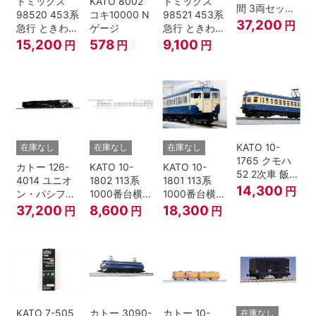
トミックス
KATO 8002
トミックス
間 3両セット
98520 453系
コキ10000 N
98521 453系
HOゲージ
37,200
円
急行 ときわ
ゲージ
急行 ときわ
基本4両セッ
増結3両セッ
15,200
578
9,100
円
円
円
ト Nゲージ
ト Nゲージ
KATO 10-
在庫なし
在庫なし
在庫なし
1765 クモハ
カトー 126-
KATO 10-
KATO 10-
52 2次車 飯田
4014 ユニオ
1802 113系
1801 113系
線 4両セット
14,300
円
ン・パシフィ
1000番台横須
1000番台横須
Nゲージ
ック鉄道 ビッ
賀・総武快速
賀・総武快速
37,200
8,600
18,300
円
円
円
グボーイ＃
線 増結4両セ
線 基本7両セ
4014
ット Nゲージ
ット Nゲージ
KATO 7-505
カトー 3090-
カトー 10-
在庫なし