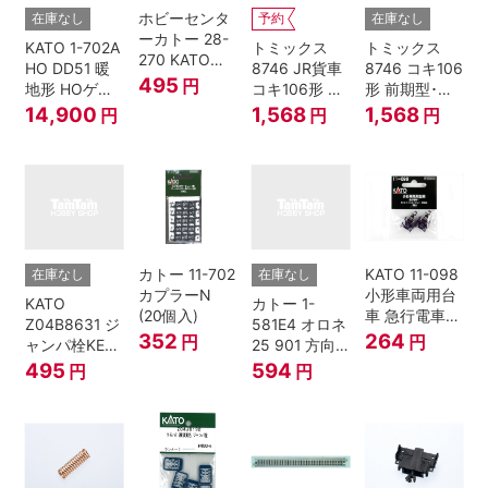
ホビーセンタ
在庫なし
予約
在庫なし
ーカトー 28-
KATO 1-702A
トミックス
トミックス
270 KATOナ
HO DD51 暖
8746 JR貨車
8746 コキ106
ックルカプラ
495
円
地形 HOゲー
コキ106形 前
形 前期型･新
ー 黒 センタ
ジ
期型･新塗装･
塗装･コンテ
14,900
1,568
1,568
円
円
円
リングバネ付
コンテナな
ナなし･2両セ
(10個入り）
し･2両セット
ット Nゲージ
Nゲージ
カトー 11-702
KATO 11-098
在庫なし
在庫なし
カプラーN
小形車両用台
KATO
カトー 1-
(20個入)
車 急行電車1
Z04B8631 ジ
581E4 オロネ
Bトレインシ
352
264
円
円
ャンパ栓KE76
25 901 方向
ョーティー 対
濃青 ランナー
幕 4両分
495
594
円
円
応品 1両分
5個