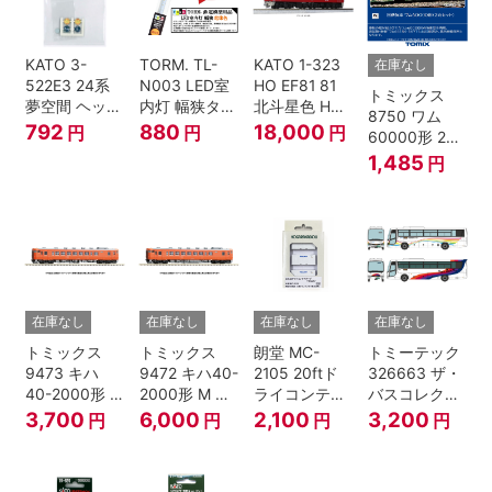
KATO 3-
TORM. TL-
KATO 1-323
在庫なし
522E3 24系
N003 LED室
HO EF81 81
トミックス
夢空間 ヘッド
内灯 幅狭タイ
北斗星色 HO
8750 ワム
マーク 4種各1
プ・電球色 1
ゲージ
792
880
18,000
円
円
円
60000形 2両
個
本 鉄道模型
セット Nゲー
1,485
円
ジ
在庫なし
在庫なし
在庫なし
在庫なし
トミックス
トミックス
朗堂 MC-
トミーテック
9473 キハ
9472 キハ40-
2105 20ftド
326663 ザ・
40-2000形 T
2000形 M N
ライコンテナ
バスコレクシ
Nゲージ
ゲージ
タイプ
ョン 西日本鉄
3,700
6,000
2,100
3,200
円
円
円
円
TRANCY
道・九州産交
バス ひのくに
号 60周年2台