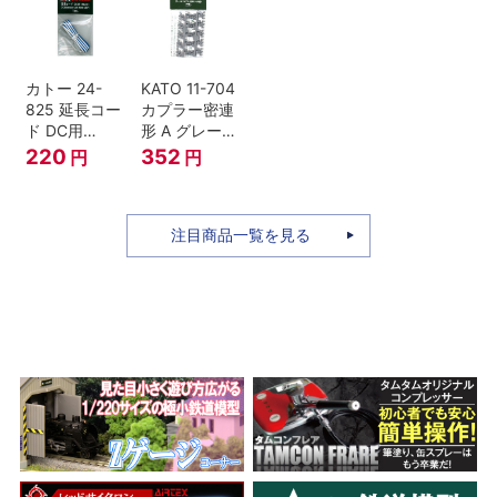
セット Nゲー
ジ
カトー 24-
KATO 11-704
825 延長コー
カプラー密連
ド DC用
形 A グレー
(90cm）
(20個入) (ア
220
352
円
円
ーノルドカプ
ラー用対応)
注目商品一覧を見る