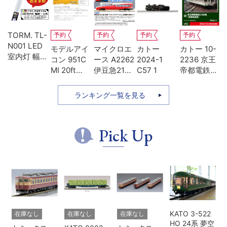
TORM. TL-
予約
予約
予約
予約
N001 LED
-
モデルアイ
マイクロエ
カトー
カトー 10-
室内灯 幅狭
系
コン 951C
ース A2262
2024-1
2236 京王
タイプ・白
MI 20ft
伊豆急2100
C57 1
帝都電鉄
色 1本 鉄道
ち
UM12A ジ
系 5次車 ア
5100系 冷
模型
ッ
ェムカ
ルファ・リ
房改造車 増
ランキング一覧を見る
ゾート21 登
結3両セッ
場時 8両セ
ト
ット
Pick Up
KATO 3-522
在庫なし
在庫なし
在庫なし
HO 24系 夢空