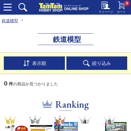
0
マイページ
カート
鉄道模型
鉄道模型
表示順
絞り込み
0
件
の商品が見つかりました
Ranking
1
2
3
4
5