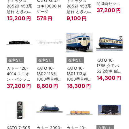
トミックス
KATO 8002
トミックス
間 3両セット
98520 453系
コキ10000 N
98521 453系
HOゲージ
37,200
円
急行 ときわ
ゲージ
急行 ときわ
基本4両セッ
増結3両セッ
15,200
578
9,100
円
円
円
ト Nゲージ
ト Nゲージ
KATO 10-
在庫なし
在庫なし
在庫なし
1765 クモハ
カトー 126-
KATO 10-
KATO 10-
52 2次車 飯田
4014 ユニオ
1802 113系
1801 113系
線 4両セット
14,300
円
ン・パシフィ
1000番台横須
1000番台横須
Nゲージ
ック鉄道 ビッ
賀・総武快速
賀・総武快速
37,200
8,600
18,300
円
円
円
グボーイ＃
線 増結4両セ
線 基本7両セ
4014
ット Nゲージ
ット Nゲージ
KATO 7-505
カトー 3090-
カトー 10-
在庫なし