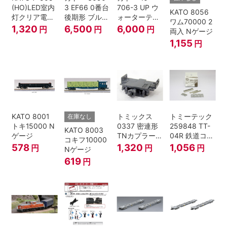
(HO)LED室内
3 EF66 0番台
706-3 UP ウ
KATO 8056
灯クリア電球
後期形 ブルー
ォーターテン
ワム70000 2
色
トレイン牽引
ダー 2両入
1,320
6,500
6,000
円
円
円
両入 Nゲージ
機
1,155
円
KATO 8001
トミックス
トミーテック
在庫なし
トキ15000 N
0337 密連形
259848 TT-
KATO 8003
ゲージ
TNカプラー
04R 鉄道コレ
コキフ10000
(6個入・SPタ
クション
578
1,320
1,056
円
円
円
Nゲージ
イプ)
619
円