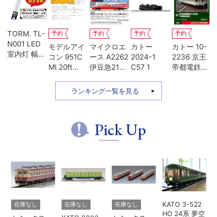
TORM. TL-
予約
予約
予約
予約
N001 LED
-
モデルアイ
マイクロエ
カトー
カトー 10-
室内灯 幅狭
系
コン 951C
ース A2262
2024-1
2236 京王
タイプ・白
MI 20ft
伊豆急2100
C57 1
帝都電鉄
色 1本 鉄道
ち
UM12A ジ
系 5次車 ア
5100系 冷
模型
ッ
ェムカ
ルファ・リ
房改造車 増
ランキング一覧を見る
ゾート21 登
結3両セッ
場時 8両セ
ト
ット
Pick Up
KATO 3-522
在庫なし
在庫なし
在庫なし
HO 24系 夢空