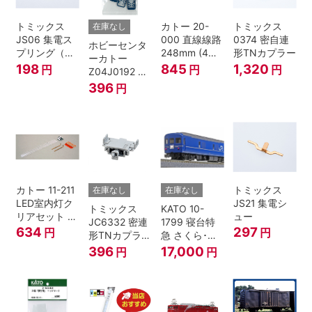
トミックス
カトー 20-
トミックス
在庫なし
JS06 集電ス
000 直線線路
0374 密自連
ホビーセンタ
プリング（Ｌ
248mm (4本
形TNカプラー
ーカトー
=7.5mm・4個
入) Nゲージ
198
845
1,320
円
円
円
Z04J0192 ク
入） 鉄道模型
モハ115 横須
396
円
Nゲージ
賀色 ジャンパ
栓
カトー 11-211
トミックス
在庫なし
在庫なし
LED室内灯ク
JS21 集電シ
トミックス
KATO 10-
リアセット N
ュー
JC6332 密連
1799 寝台特
ゲージ
634
297
円
円
形TNカプラー
急 さくら･は
(SPグレー電
やぶさ/富士
396
17,000
円
円
連付・211系)
24系 9両セッ
ト Ｎゲージ