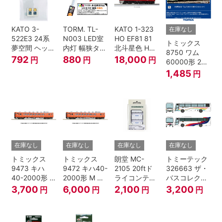
KATO 3-
TORM. TL-
KATO 1-323
在庫なし
522E3 24系
N003 LED室
HO EF81 81
トミックス
夢空間 ヘッド
内灯 幅狭タイ
北斗星色 HO
8750 ワム
マーク 4種各1
プ・電球色 1
ゲージ
792
880
18,000
円
円
円
60000形 2両
個
本 鉄道模型
セット Nゲー
1,485
円
ジ
在庫なし
在庫なし
在庫なし
在庫なし
トミックス
トミックス
朗堂 MC-
トミーテック
9473 キハ
9472 キハ40-
2105 20ftド
326663 ザ・
40-2000形 T
2000形 M N
ライコンテナ
バスコレクシ
Nゲージ
ゲージ
タイプ
ョン 西日本鉄
3,700
6,000
2,100
3,200
円
円
円
円
TRANCY
道・九州産交
バス ひのくに
号 60周年2台