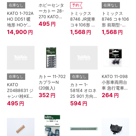
ホビーセンタ
在庫なし
予約
在庫なし
ーカトー 28-
KATO 1-702A
トミックス
トミックス
270 KATOナ
HO DD51 暖
8746 JR貨車
8746 コキ106
ックルカプラ
495
円
地形 HOゲー
コキ106形 前
形 前期型･新
ー 黒 センタ
ジ
期型･新塗装･
塗装･コンテ
14,900
1,568
1,568
円
円
円
リングバネ付
コンテナな
ナなし･2両セ
(10個入り）
し･2両セット
ット Nゲージ
Nゲージ
カトー 11-702
KATO 11-098
在庫なし
在庫なし
カプラーN
小形車両用台
KATO
カトー 1-
(20個入)
車 急行電車1
Z04B8631 ジ
581E4 オロネ
Bトレインシ
352
264
円
円
ャンパ栓KE76
25 901 方向
ョーティー 対
濃青 ランナー
幕 4両分
495
594
円
円
応品 1両分
5個