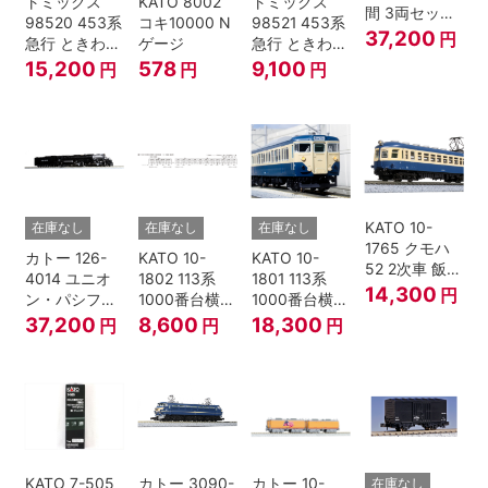
トミックス
KATO 8002
トミックス
間 3両セット
98520 453系
コキ10000 N
98521 453系
HOゲージ
37,200
円
急行 ときわ
ゲージ
急行 ときわ
基本4両セッ
増結3両セッ
15,200
578
9,100
円
円
円
ト Nゲージ
ト Nゲージ
KATO 10-
在庫なし
在庫なし
在庫なし
1765 クモハ
カトー 126-
KATO 10-
KATO 10-
52 2次車 飯田
4014 ユニオ
1802 113系
1801 113系
線 4両セット
14,300
円
ン・パシフィ
1000番台横須
1000番台横須
Nゲージ
ック鉄道 ビッ
賀・総武快速
賀・総武快速
37,200
8,600
18,300
円
円
円
グボーイ＃
線 増結4両セ
線 基本7両セ
4014
ット Nゲージ
ット Nゲージ
KATO 7-505
カトー 3090-
カトー 10-
在庫なし