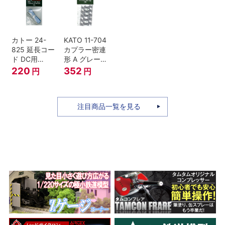
セット Nゲー
ジ
カトー 24-
KATO 11-704
825 延長コー
カプラー密連
ド DC用
形 A グレー
(90cm）
(20個入) (ア
220
352
円
円
ーノルドカプ
ラー用対応)
注目商品一覧を見る