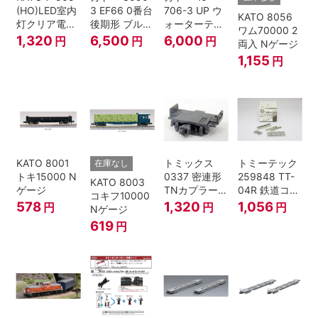
(HO)LED室内
3 EF66 0番台
706-3 UP ウ
KATO 8056
灯クリア電球
後期形 ブルー
ォーターテン
ワム70000 2
色
トレイン牽引
ダー 2両入
1,320
6,500
6,000
円
円
円
両入 Nゲージ
機
1,155
円
KATO 8001
トミックス
トミーテック
在庫なし
トキ15000 N
0337 密連形
259848 TT-
KATO 8003
ゲージ
TNカプラー
04R 鉄道コレ
コキフ10000
(6個入・SPタ
クション
578
1,320
1,056
円
円
円
Nゲージ
イプ)
619
円