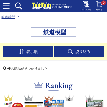
0
マイページ
カート
鉄道模型
鉄道模型
表示順
絞り込み
0
件
の商品が見つかりました
Ranking
1
2
3
4
5