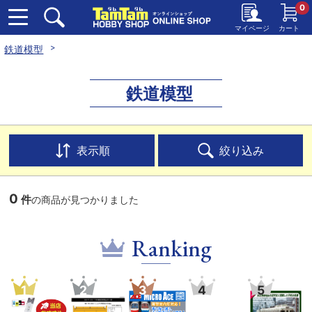
0
マイページ
カート
鉄道模型
鉄道模型
表示順
絞り込み
0
件
の商品が見つかりました
Ranking
1
2
3
4
5