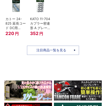
セット Nゲー
ジ
カトー 24-
KATO 11-704
825 延長コー
カプラー密連
ド DC用
形 A グレー
(90cm）
(20個入) (ア
220
352
円
円
ーノルドカプ
ラー用対応)
注目商品一覧を見る