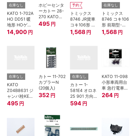
ホビーセンタ
在庫なし
予約
在庫なし
ーカトー 28-
KATO 1-702A
トミックス
トミックス
270 KATOナ
HO DD51 暖
8746 JR貨車
8746 コキ106
ックルカプラ
495
円
地形 HOゲー
コキ106形 前
形 前期型･新
ー 黒 センタ
ジ
期型･新塗装･
塗装･コンテ
14,900
1,568
1,568
円
円
円
リングバネ付
コンテナな
ナなし･2両セ
(10個入り）
し･2両セット
ット Nゲージ
Nゲージ
カトー 11-702
KATO 11-098
在庫なし
在庫なし
カプラーN
小形車両用台
KATO
カトー 1-
(20個入)
車 急行電車1
Z04B8631 ジ
581E4 オロネ
Bトレインシ
352
264
円
円
ャンパ栓KE76
25 901 方向
ョーティー 対
濃青 ランナー
幕 4両分
495
594
円
円
応品 1両分
5個