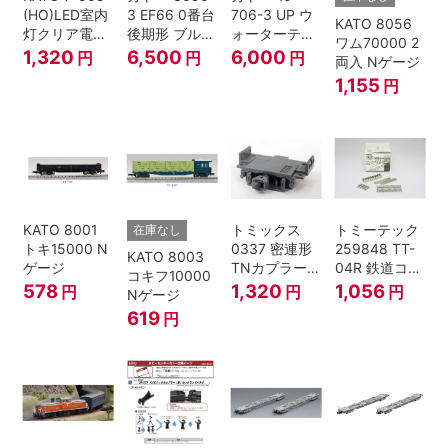
(HO)LED室内
3 EF66 0番台
706-3 UP ウ
KATO 8056
灯クリア電球
後期形 ブルー
ォーターテン
ワム70000 2
色
トレイン牽引
ダー 2両入
1,320
6,500
6,000
円
円
円
両入 Nゲージ
機
1,155
円
KATO 8001
トミックス
トミーテック
在庫なし
トキ15000 N
0337 密連形
259848 TT-
KATO 8003
ゲージ
TNカプラー
04R 鉄道コレ
コキフ10000
(6個入・SPタ
クション
578
1,320
1,056
円
円
円
Nゲージ
イプ)
619
円