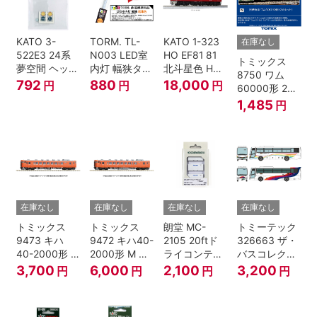
KATO 3-
TORM. TL-
KATO 1-323
在庫なし
522E3 24系
N003 LED室
HO EF81 81
トミックス
夢空間 ヘッド
内灯 幅狭タイ
北斗星色 HO
8750 ワム
マーク 4種各1
プ・電球色 1
ゲージ
792
880
18,000
円
円
円
60000形 2両
個
本 鉄道模型
セット Nゲー
1,485
円
ジ
在庫なし
在庫なし
在庫なし
在庫なし
トミックス
トミックス
朗堂 MC-
トミーテック
9473 キハ
9472 キハ40-
2105 20ftド
326663 ザ・
40-2000形 T
2000形 M N
ライコンテナ
バスコレクシ
Nゲージ
ゲージ
タイプ
ョン 西日本鉄
3,700
6,000
2,100
3,200
円
円
円
円
TRANCY
道・九州産交
バス ひのくに
号 60周年2台