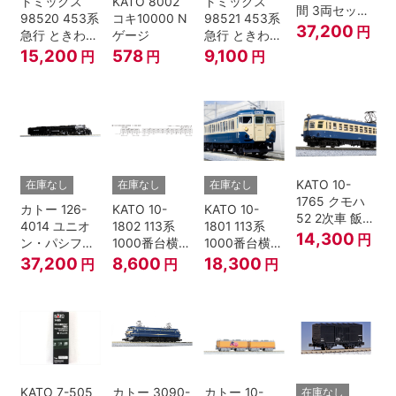
トミックス
KATO 8002
トミックス
間 3両セット
98520 453系
コキ10000 N
98521 453系
HOゲージ
37,200
円
急行 ときわ
ゲージ
急行 ときわ
基本4両セッ
増結3両セッ
15,200
578
9,100
円
円
円
ト Nゲージ
ト Nゲージ
KATO 10-
在庫なし
在庫なし
在庫なし
1765 クモハ
カトー 126-
KATO 10-
KATO 10-
52 2次車 飯田
4014 ユニオ
1802 113系
1801 113系
線 4両セット
14,300
円
ン・パシフィ
1000番台横須
1000番台横須
Nゲージ
ック鉄道 ビッ
賀・総武快速
賀・総武快速
37,200
8,600
18,300
円
円
円
グボーイ＃
線 増結4両セ
線 基本7両セ
4014
ット Nゲージ
ット Nゲージ
KATO 7-505
カトー 3090-
カトー 10-
在庫なし