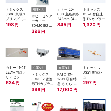
トミックス
カトー 20-
トミックス
在庫なし
JS06 集電ス
000 直線線路
0374 密自連
ホビーセンタ
プリング（Ｌ
248mm (4本
形TNカプラー
ーカトー
=7.5mm・4個
入) Nゲージ
198
845
1,320
円
円
円
Z04J0192 ク
入） 鉄道模型
モハ115 横須
396
円
Nゲージ
賀色 ジャンパ
栓
カトー 11-211
トミックス
在庫なし
在庫なし
LED室内灯ク
JS21 集電シ
トミックス
KATO 10-
リアセット N
ュー
JC6332 密連
1799 寝台特
ゲージ
634
297
円
円
形TNカプラー
急 さくら･は
(SPグレー電
やぶさ/富士
396
17,000
円
円
連付・211系)
24系 9両セッ
ト Ｎゲージ