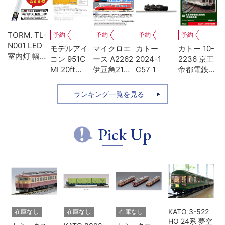
TORM. TL-
予約
予約
予約
予約
N001 LED
-
モデルアイ
マイクロエ
カトー
カトー 10-
室内灯 幅狭
系
コン 951C
ース A2262
2024-1
2236 京王
タイプ・白
MI 20ft
伊豆急2100
C57 1
帝都電鉄
色 1本 鉄道
ち
UM12A ジ
系 5次車 ア
5100系 冷
模型
ッ
ェムカ
ルファ・リ
房改造車 増
ランキング一覧を見る
ゾート21 登
結3両セッ
場時 8両セ
ト
ット
Pick Up
KATO 3-522
在庫なし
在庫なし
在庫なし
HO 24系 夢空