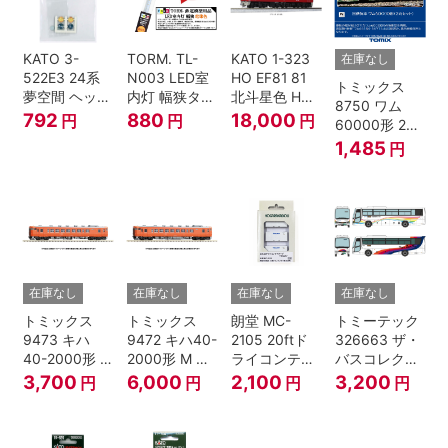
KATO 3-
TORM. TL-
KATO 1-323
在庫なし
522E3 24系
N003 LED室
HO EF81 81
トミックス
夢空間 ヘッド
内灯 幅狭タイ
北斗星色 HO
8750 ワム
マーク 4種各1
プ・電球色 1
ゲージ
792
880
18,000
円
円
円
60000形 2両
個
本 鉄道模型
セット Nゲー
1,485
円
ジ
在庫なし
在庫なし
在庫なし
在庫なし
トミックス
トミックス
朗堂 MC-
トミーテック
9473 キハ
9472 キハ40-
2105 20ftド
326663 ザ・
40-2000形 T
2000形 M N
ライコンテナ
バスコレクシ
Nゲージ
ゲージ
タイプ
ョン 西日本鉄
3,700
6,000
2,100
3,200
円
円
円
円
TRANCY
道・九州産交
バス ひのくに
号 60周年2台