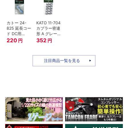
セット Nゲー
ジ
カトー 24-
KATO 11-704
825 延長コー
カプラー密連
ド DC用
形 A グレー
(90cm）
(20個入) (ア
220
352
円
円
ーノルドカプ
ラー用対応)
注目商品一覧を見る