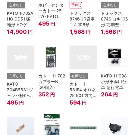
ホビーセンタ
在庫なし
予約
在庫なし
ーカトー 28-
KATO 1-702A
トミックス
トミックス
270 KATOナ
HO DD51 暖
8746 JR貨車
8746 コキ106
ックルカプラ
495
円
地形 HOゲー
コキ106形 前
形 前期型･新
ー 黒 センタ
ジ
期型･新塗装･
塗装･コンテ
14,900
1,568
1,568
円
円
円
リングバネ付
コンテナな
ナなし･2両セ
(10個入り）
し･2両セット
ット Nゲージ
Nゲージ
カトー 11-702
KATO 11-098
在庫なし
在庫なし
カプラーN
小形車両用台
KATO
カトー 1-
(20個入)
車 急行電車1
Z04B8631 ジ
581E4 オロネ
Bトレインシ
352
264
円
円
ャンパ栓KE76
25 901 方向
ョーティー 対
濃青 ランナー
幕 4両分
495
594
円
円
応品 1両分
5個