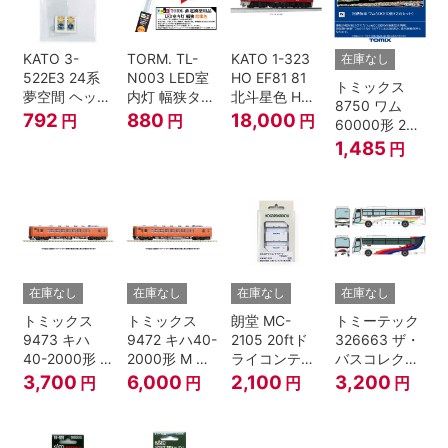
KATO 3-
TORM. TL-
KATO 1-323
在庫なし
522E3 24系
N003 LED室
HO EF81 81
トミックス
夢空間 ヘッド
内灯 幅狭タイ
北斗星色 HO
8750 ワム
マーク 4種各1
プ・電球色 1
ゲージ
792
880
18,000
円
円
円
60000形 2両
個
本 鉄道模型
セット Nゲー
1,485
円
ジ
在庫なし
在庫なし
在庫なし
在庫なし
トミックス
トミックス
朗堂 MC-
トミーテック
9473 キハ
9472 キハ40-
2105 20ftド
326663 ザ・
40-2000形 T
2000形 M N
ライコンテナ
バスコレクシ
Nゲージ
ゲージ
タイプ
ョン 西日本鉄
3,700
6,000
2,100
3,200
円
円
円
円
TRANCY
道・九州産交
バス ひのくに
号 60周年2台