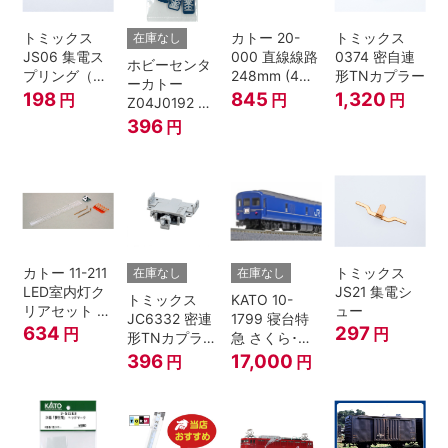
トミックス
カトー 20-
トミックス
在庫なし
JS06 集電ス
000 直線線路
0374 密自連
ホビーセンタ
プリング（Ｌ
248mm (4本
形TNカプラー
ーカトー
=7.5mm・4個
入) Nゲージ
198
845
1,320
円
円
円
Z04J0192 ク
入） 鉄道模型
モハ115 横須
396
円
Nゲージ
賀色 ジャンパ
栓
カトー 11-211
トミックス
在庫なし
在庫なし
LED室内灯ク
JS21 集電シ
トミックス
KATO 10-
リアセット N
ュー
JC6332 密連
1799 寝台特
ゲージ
634
297
円
円
形TNカプラー
急 さくら･は
(SPグレー電
やぶさ/富士
396
17,000
円
円
連付・211系)
24系 9両セッ
ト Ｎゲージ