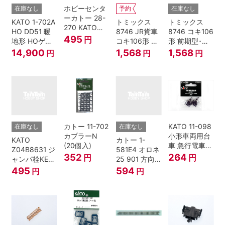
ホビーセンタ
在庫なし
予約
在庫なし
ーカトー 28-
KATO 1-702A
トミックス
トミックス
270 KATOナ
HO DD51 暖
8746 JR貨車
8746 コキ106
ックルカプラ
495
円
地形 HOゲー
コキ106形 前
形 前期型･新
ー 黒 センタ
ジ
期型･新塗装･
塗装･コンテ
14,900
1,568
1,568
円
円
円
リングバネ付
コンテナな
ナなし･2両セ
(10個入り）
し･2両セット
ット Nゲージ
Nゲージ
カトー 11-702
KATO 11-098
在庫なし
在庫なし
カプラーN
小形車両用台
KATO
カトー 1-
(20個入)
車 急行電車1
Z04B8631 ジ
581E4 オロネ
Bトレインシ
352
264
円
円
ャンパ栓KE76
25 901 方向
ョーティー 対
濃青 ランナー
幕 4両分
495
594
円
円
応品 1両分
5個