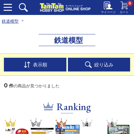
0
マイページ
カート
鉄道模型
鉄道模型
表示順
絞り込み
0
件
の商品が見つかりました
Ranking
1
2
3
4
5