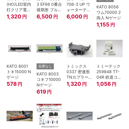
(HO)LED室内
3 EF66 0番台
706-3 UP ウ
KATO 8056
灯クリア電球
後期形 ブルー
ォーターテン
ワム70000 2
色
トレイン牽引
ダー 2両入
1,320
6,500
6,000
円
円
円
両入 Nゲージ
機
1,155
円
KATO 8001
トミックス
トミーテック
在庫なし
トキ15000 N
0337 密連形
259848 TT-
KATO 8003
ゲージ
TNカプラー
04R 鉄道コレ
コキフ10000
(6個入・SPタ
クション
578
1,320
1,056
円
円
円
Nゲージ
イプ)
619
円