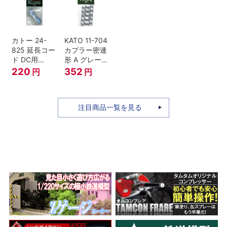
セット Nゲー
ジ
カトー 24-
KATO 11-704
825 延長コー
カプラー密連
ド DC用
形 A グレー
(90cm）
(20個入) (ア
220
352
円
円
ーノルドカプ
ラー用対応)
注目商品一覧を見る