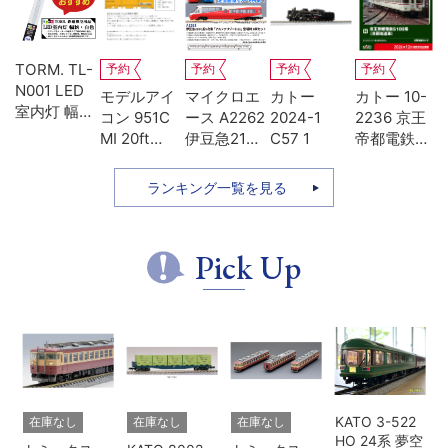
TORM. TL-
予約
予約
予約
予約
N001 LED
-
モデルアイ
マイクロエ
カトー
カトー 10-
室内灯 幅狭
系
コン 951C
ース A2262
2024-1
2236 京王
タイプ・白
MI 20ft
伊豆急2100
C57 1
帝都電鉄
色 1本 鉄道
ち
UM12A ジ
系 5次車 ア
5100系 冷
模型
ッ
ェムカ
ルファ・リ
房改造車 増
ランキング一覧を見る
ゾート21 登
結3両セッ
場時 8両セ
ト
ット
Pick Up
KATO 3-522
在庫なし
在庫なし
在庫なし
HO 24系 夢空