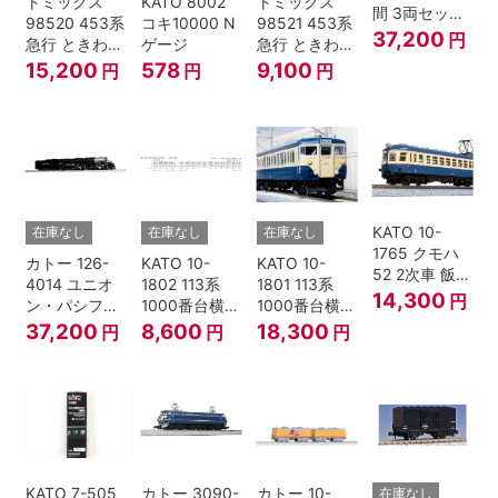
トミックス
KATO 8002
トミックス
間 3両セット
98520 453系
コキ10000 N
98521 453系
HOゲージ
37,200
円
急行 ときわ
ゲージ
急行 ときわ
基本4両セッ
増結3両セッ
15,200
578
9,100
円
円
円
ト Nゲージ
ト Nゲージ
KATO 10-
在庫なし
在庫なし
在庫なし
1765 クモハ
カトー 126-
KATO 10-
KATO 10-
52 2次車 飯田
4014 ユニオ
1802 113系
1801 113系
線 4両セット
14,300
円
ン・パシフィ
1000番台横須
1000番台横須
Nゲージ
ック鉄道 ビッ
賀・総武快速
賀・総武快速
37,200
8,600
18,300
円
円
円
グボーイ＃
線 増結4両セ
線 基本7両セ
4014
ット Nゲージ
ット Nゲージ
KATO 7-505
カトー 3090-
カトー 10-
在庫なし