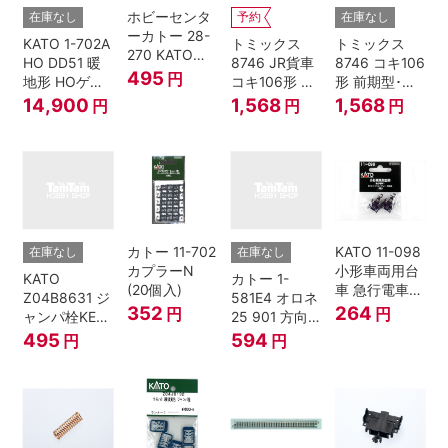
ホビーセンタ
在庫なし
予約
在庫なし
ーカトー 28-
KATO 1-702A
トミックス
トミックス
270 KATOナ
HO DD51 暖
8746 JR貨車
8746 コキ106
ックルカプラ
495
円
地形 HOゲー
コキ106形 前
形 前期型･新
ー 黒 センタ
ジ
期型･新塗装･
塗装･コンテ
14,900
1,568
1,568
円
円
円
リングバネ付
コンテナな
ナなし･2両セ
(10個入り）
し･2両セット
ット Nゲージ
Nゲージ
カトー 11-702
KATO 11-098
在庫なし
在庫なし
カプラーN
小形車両用台
KATO
カトー 1-
(20個入)
車 急行電車1
Z04B8631 ジ
581E4 オロネ
Bトレインシ
352
264
円
円
ャンパ栓KE76
25 901 方向
ョーティー 対
濃青 ランナー
幕 4両分
495
594
円
円
応品 1両分
5個