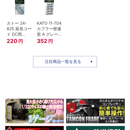
セット Nゲー
ジ
カトー 24-
KATO 11-704
825 延長コー
カプラー密連
ド DC用
形 A グレー
(90cm）
(20個入) (ア
220
352
円
円
ーノルドカプ
ラー用対応)
注目商品一覧を見る