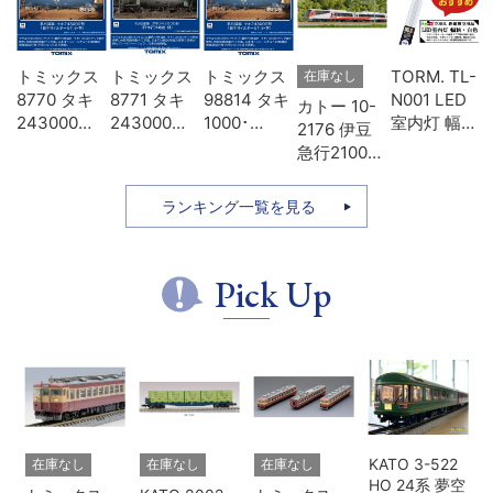
-
トミックス
トミックス
トミックス
TORM. TL-
在庫なし
D
8770 タキ
8771 タキ
98814 タキ
N001 LED
カトー 10-
タ
243000形
243000形
1000･
室内灯 幅狭
2176 伊豆
色
日本オイル
日本石油輸
43000形貨
タイプ・白
急行2100系
模
ターミナ
送･緑
車 日本石油
色 1本 鉄道
リゾート21
ル･青
輸送 8両セ
模型
7両セット
ランキング一覧を見る
ット
Pick Up
KATO 3-522
在庫なし
在庫なし
在庫なし
HO 24系 夢空