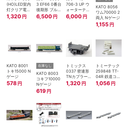
(HO)LED室内
3 EF66 0番台
706-3 UP ウ
KATO 8056
灯クリア電球
後期形 ブルー
ォーターテン
ワム70000 2
色
トレイン牽引
ダー 2両入
1,320
6,500
6,000
円
円
円
両入 Nゲージ
機
1,155
円
KATO 8001
トミックス
トミーテック
在庫なし
トキ15000 N
0337 密連形
259848 TT-
KATO 8003
ゲージ
TNカプラー
04R 鉄道コレ
コキフ10000
(6個入・SPタ
クション
578
1,320
1,056
円
円
円
Nゲージ
イプ)
619
円