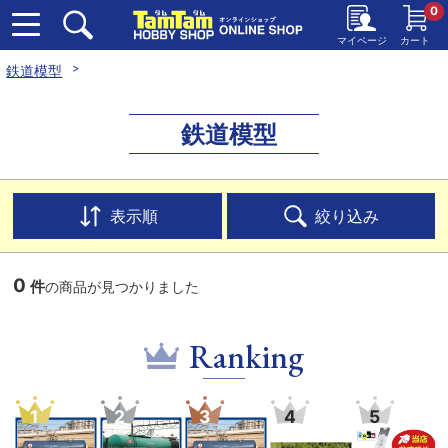
0
マイページ
カート
鉄道模型
鉄道模型
表示順
絞り込み
0
件
の商品が見つかりました
Ranking
1
2
3
4
5