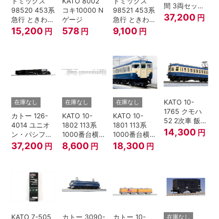
トミックス
KATO 8002
トミックス
間 3両セット
98520 453系
コキ10000 N
98521 453系
HOゲージ
37,200
円
急行 ときわ
ゲージ
急行 ときわ
基本4両セッ
増結3両セッ
15,200
578
9,100
円
円
円
ト Nゲージ
ト Nゲージ
KATO 10-
在庫なし
在庫なし
在庫なし
1765 クモハ
カトー 126-
KATO 10-
KATO 10-
52 2次車 飯田
4014 ユニオ
1802 113系
1801 113系
線 4両セット
14,300
円
ン・パシフィ
1000番台横須
1000番台横須
Nゲージ
ック鉄道 ビッ
賀・総武快速
賀・総武快速
37,200
8,600
18,300
円
円
円
グボーイ＃
線 増結4両セ
線 基本7両セ
4014
ット Nゲージ
ット Nゲージ
KATO 7-505
カトー 3090-
カトー 10-
在庫なし