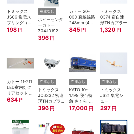
トミックス
カトー 20-
トミックス
在庫なし
JS06 集電ス
000 直線線路
0374 密自連
ホビーセンタ
プリング（Ｌ
248mm (4本
形TNカプラー
ーカトー
=7.5mm・4個
入) Nゲージ
198
845
1,320
円
円
円
Z04J0192 ク
入） 鉄道模型
モハ115 横須
396
円
Nゲージ
賀色 ジャンパ
栓
カトー 11-211
在庫なし
在庫なし
在庫なし
LED室内灯ク
トミックス
KATO 10-
トミックス
リアセット N
JC6332 密連
1799 寝台特
JS21 集電シ
ゲージ
634
円
形TNカプラー
急 さくら･は
ュー
(SPグレー電
やぶさ/富士
396
17,000
297
円
円
円
連付・211系)
24系 9両セッ
ト Ｎゲージ