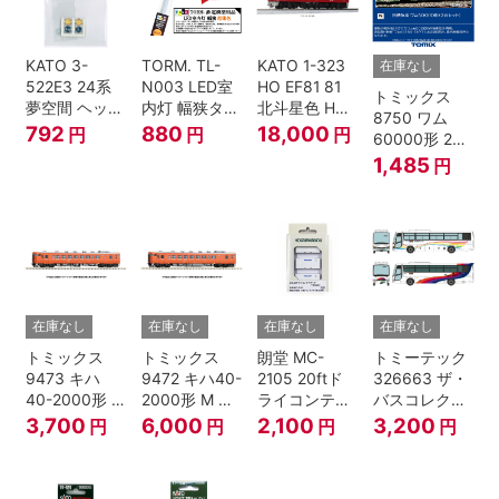
KATO 3-
TORM. TL-
KATO 1-323
在庫なし
522E3 24系
N003 LED室
HO EF81 81
トミックス
夢空間 ヘッド
内灯 幅狭タイ
北斗星色 HO
8750 ワム
マーク 4種各1
プ・電球色 1
ゲージ
792
880
18,000
円
円
円
60000形 2両
個
本 鉄道模型
セット Nゲー
1,485
円
ジ
在庫なし
在庫なし
在庫なし
在庫なし
トミックス
トミックス
朗堂 MC-
トミーテック
9473 キハ
9472 キハ40-
2105 20ftド
326663 ザ・
40-2000形 T
2000形 M N
ライコンテナ
バスコレクシ
Nゲージ
ゲージ
タイプ
ョン 西日本鉄
3,700
6,000
2,100
3,200
円
円
円
円
TRANCY
道・九州産交
バス ひのくに
号 60周年2台