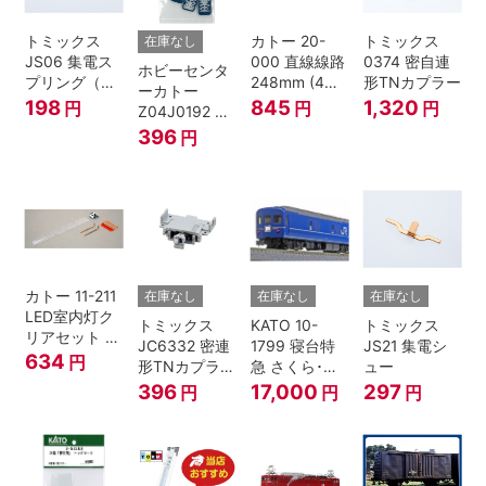
トミックス
カトー 20-
トミックス
在庫なし
JS06 集電ス
000 直線線路
0374 密自連
ホビーセンタ
プリング（Ｌ
248mm (4本
形TNカプラー
ーカトー
=7.5mm・4個
入) Nゲージ
198
845
1,320
円
円
円
Z04J0192 ク
入） 鉄道模型
モハ115 横須
396
円
Nゲージ
賀色 ジャンパ
栓
カトー 11-211
在庫なし
在庫なし
在庫なし
LED室内灯ク
トミックス
KATO 10-
トミックス
リアセット N
JC6332 密連
1799 寝台特
JS21 集電シ
ゲージ
634
円
形TNカプラー
急 さくら･は
ュー
(SPグレー電
やぶさ/富士
396
17,000
297
円
円
円
連付・211系)
24系 9両セッ
ト Ｎゲージ