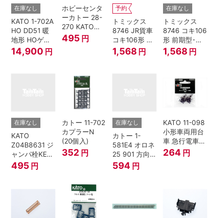
ホビーセンタ
在庫なし
予約
在庫なし
ーカトー 28-
KATO 1-702A
トミックス
トミックス
270 KATOナ
HO DD51 暖
8746 JR貨車
8746 コキ106
ックルカプラ
495
円
地形 HOゲー
コキ106形 前
形 前期型･新
ー 黒 センタ
ジ
期型･新塗装･
塗装･コンテ
14,900
1,568
1,568
円
円
円
リングバネ付
コンテナな
ナなし･2両セ
(10個入り）
し･2両セット
ット Nゲージ
Nゲージ
カトー 11-702
KATO 11-098
在庫なし
在庫なし
カプラーN
小形車両用台
KATO
カトー 1-
(20個入)
車 急行電車1
Z04B8631 ジ
581E4 オロネ
Bトレインシ
352
264
円
円
ャンパ栓KE76
25 901 方向
ョーティー 対
濃青 ランナー
幕 4両分
495
594
円
円
応品 1両分
5個