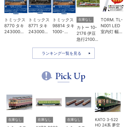
-
トミックス
トミックス
トミックス
TORM. TL-
在庫なし
D
8770 タキ
8771 タキ
98814 タキ
N001 LED
カトー 10-
タ
243000形
243000形
1000･
室内灯 幅狭
2176 伊豆
色
日本オイル
日本石油輸
43000形貨
タイプ・白
急行2100系
模
ターミナ
送･緑
車 日本石油
色 1本 鉄道
リゾート21
ル･青
輸送 8両セ
模型
7両セット
ランキング一覧を見る
ット
Pick Up
KATO 3-522
在庫なし
在庫なし
在庫なし
HO 24系 夢空