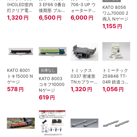
(HO)LED室内
3 EF66 0番台
706-3 UP ウ
KATO 8056
灯クリア電球
後期形 ブルー
ォーターテン
ワム70000 2
色
トレイン牽引
ダー 2両入
1,320
6,500
6,000
円
円
円
両入 Nゲージ
機
1,155
円
KATO 8001
トミックス
トミーテック
在庫なし
トキ15000 N
0337 密連形
259848 TT-
KATO 8003
ゲージ
TNカプラー
04R 鉄道コレ
コキフ10000
(6個入・SPタ
クション
578
1,320
1,056
円
円
円
Nゲージ
イプ)
619
円