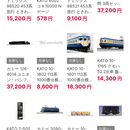
トミックス
KATO 8002
トミックス
間 3両セット
98520 453系
コキ10000 N
98521 453系
HOゲージ
37,200
円
急行 ときわ
ゲージ
急行 ときわ
基本4両セッ
増結3両セッ
15,200
578
9,100
円
円
円
ト Nゲージ
ト Nゲージ
KATO 10-
在庫なし
在庫なし
在庫なし
1765 クモハ
カトー 126-
KATO 10-
KATO 10-
52 2次車 飯田
4014 ユニオ
1802 113系
1801 113系
線 4両セット
14,300
円
ン・パシフィ
1000番台横須
1000番台横須
Nゲージ
ック鉄道 ビッ
賀・総武快速
賀・総武快速
37,200
8,600
18,300
円
円
円
グボーイ＃
線 増結4両セ
線 基本7両セ
4014
ット Nゲージ
ット Nゲージ
KATO 7-505
カトー 3090-
カトー 10-
在庫なし