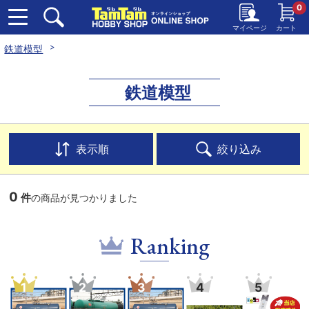
0
マイページ
カート
鉄道模型
鉄道模型
表示順
絞り込み
0
件
の商品が見つかりました
Ranking
1
2
3
4
5