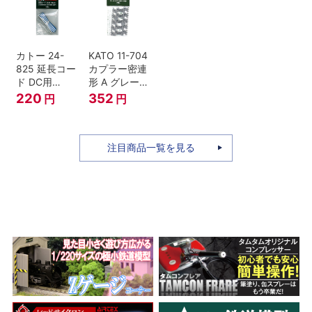
セット Nゲー
ジ
カトー 24-
KATO 11-704
825 延長コー
カプラー密連
ド DC用
形 A グレー
(90cm）
(20個入) (ア
220
352
円
円
ーノルドカプ
ラー用対応)
注目商品一覧を見る