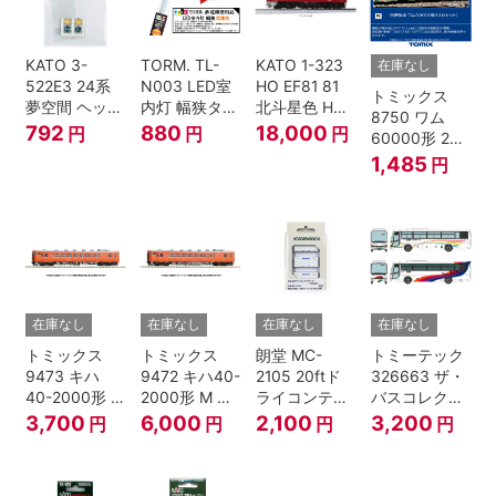
KATO 3-
TORM. TL-
KATO 1-323
在庫なし
522E3 24系
N003 LED室
HO EF81 81
トミックス
夢空間 ヘッド
内灯 幅狭タイ
北斗星色 HO
8750 ワム
マーク 4種各1
プ・電球色 1
ゲージ
792
880
18,000
円
円
円
60000形 2両
個
本 鉄道模型
セット Nゲー
1,485
円
ジ
在庫なし
在庫なし
在庫なし
在庫なし
トミックス
トミックス
朗堂 MC-
トミーテック
9473 キハ
9472 キハ40-
2105 20ftド
326663 ザ・
40-2000形 T
2000形 M N
ライコンテナ
バスコレクシ
Nゲージ
ゲージ
タイプ
ョン 西日本鉄
3,700
6,000
2,100
3,200
円
円
円
円
TRANCY
道・九州産交
バス ひのくに
号 60周年2台