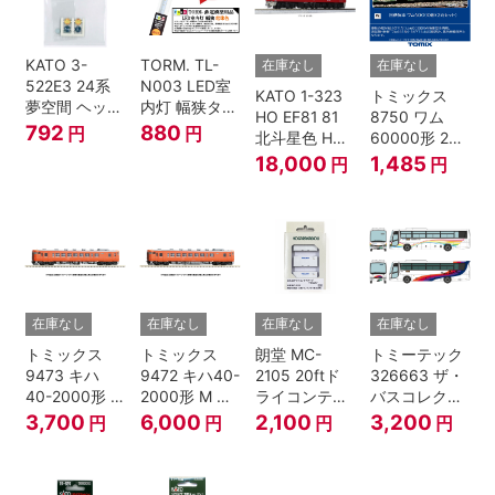
KATO 3-
TORM. TL-
在庫なし
在庫なし
522E3 24系
N003 LED室
KATO 1-323
トミックス
夢空間 ヘッド
内灯 幅狭タイ
HO EF81 81
8750 ワム
マーク 4種各1
プ・電球色 1
792
880
円
円
北斗星色 HO
60000形 2両
個
本 鉄道模型
ゲージ
セット Nゲー
18,000
1,485
円
円
ジ
在庫なし
在庫なし
在庫なし
在庫なし
トミックス
トミックス
朗堂 MC-
トミーテック
9473 キハ
9472 キハ40-
2105 20ftド
326663 ザ・
40-2000形 T
2000形 M N
ライコンテナ
バスコレクシ
Nゲージ
ゲージ
タイプ
ョン 西日本鉄
3,700
6,000
2,100
3,200
円
円
円
円
TRANCY
道・九州産交
バス ひのくに
号 60周年2台