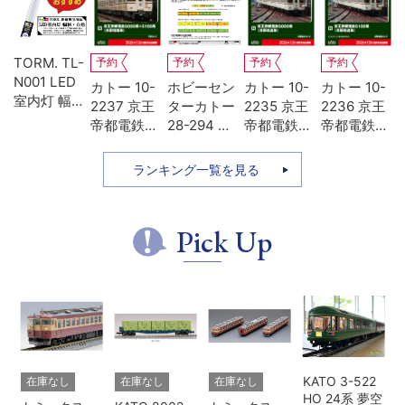
TORM. TL-
予約
予約
予約
予約
N001 LED
エ
カトー 10-
ホビーセン
カトー 10-
カトー 10-
室内灯 幅狭
62
2237 京王
ターカトー
2235 京王
2236 京王
タイプ・白
0
帝都電鉄
28-294 京
帝都電鉄
帝都電鉄
M
色 1本 鉄道
ア
5000系
王帝都電鉄
5000系 冷
5100系 冷
模型
リ
+5100系 冷
5100系動力
房改造車 基
房改造車 増
ランキング一覧を見る
登
房増備車 7
装置
本4両セッ
結3両セッ
セ
両セット 特
ト
ト
別企画品
Pick Up
KATO 3-522
在庫なし
在庫なし
在庫なし
HO 24系 夢空