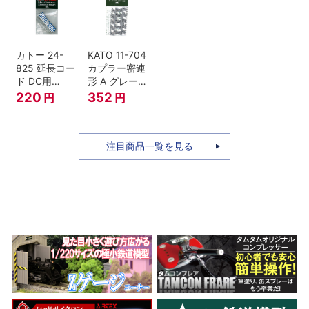
セット Nゲー
ジ
カトー 24-
KATO 11-704
825 延長コー
カプラー密連
ド DC用
形 A グレー
(90cm）
(20個入) (ア
220
352
円
円
ーノルドカプ
ラー用対応)
注目商品一覧を見る