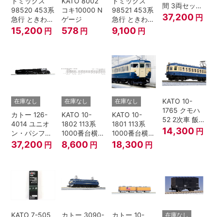
トミックス
KATO 8002
トミックス
間 3両セット
98520 453系
コキ10000 N
98521 453系
HOゲージ
37,200
円
急行 ときわ
ゲージ
急行 ときわ
基本4両セッ
増結3両セッ
15,200
578
9,100
円
円
円
ト Nゲージ
ト Nゲージ
KATO 10-
在庫なし
在庫なし
在庫なし
1765 クモハ
カトー 126-
KATO 10-
KATO 10-
52 2次車 飯田
4014 ユニオ
1802 113系
1801 113系
線 4両セット
14,300
円
ン・パシフィ
1000番台横須
1000番台横須
Nゲージ
ック鉄道 ビッ
賀・総武快速
賀・総武快速
37,200
8,600
18,300
円
円
円
グボーイ＃
線 増結4両セ
線 基本7両セ
4014
ット Nゲージ
ット Nゲージ
KATO 7-505
カトー 3090-
カトー 10-
在庫なし