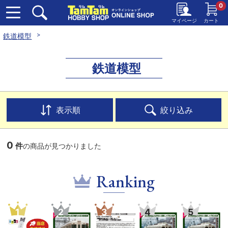
0
マイページ
カート
鉄道模型
鉄道模型
表示順
絞り込み
0
件
の商品が見つかりました
Ranking
1
2
3
4
5