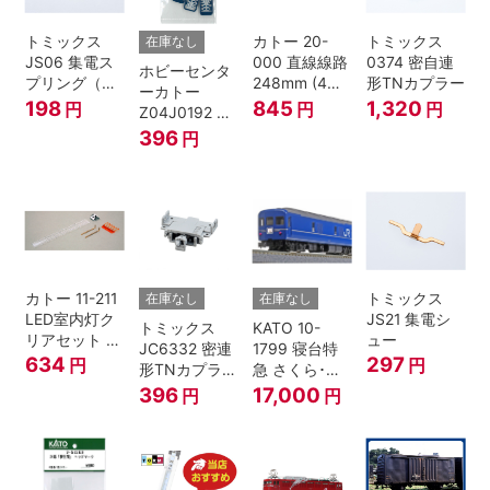
トミックス
カトー 20-
トミックス
在庫なし
JS06 集電ス
000 直線線路
0374 密自連
ホビーセンタ
プリング（Ｌ
248mm (4本
形TNカプラー
ーカトー
=7.5mm・4個
入) Nゲージ
198
845
1,320
円
円
円
Z04J0192 ク
入） 鉄道模型
モハ115 横須
396
円
Nゲージ
賀色 ジャンパ
栓
カトー 11-211
トミックス
在庫なし
在庫なし
LED室内灯ク
JS21 集電シ
トミックス
KATO 10-
リアセット N
ュー
JC6332 密連
1799 寝台特
ゲージ
634
297
円
円
形TNカプラー
急 さくら･は
(SPグレー電
やぶさ/富士
396
17,000
円
円
連付・211系)
24系 9両セッ
ト Ｎゲージ