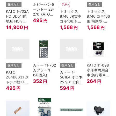
ホビーセンタ
在庫なし
予約
在庫なし
ーカトー 28-
KATO 1-702A
トミックス
トミックス
270 KATOナ
HO DD51 暖
8746 JR貨車
8746 コキ106
ックルカプラ
495
円
地形 HOゲー
コキ106形 前
形 前期型･新
ー 黒 センタ
ジ
期型･新塗装･
塗装･コンテ
14,900
1,568
1,568
円
円
円
リングバネ付
コンテナな
ナなし･2両セ
(10個入り）
し･2両セット
ット Nゲージ
Nゲージ
カトー 11-702
KATO 11-098
在庫なし
在庫なし
カプラーN
小形車両用台
KATO
カトー 1-
(20個入)
車 急行電車1
Z04B8631 ジ
581E4 オロネ
Bトレインシ
352
264
円
円
ャンパ栓KE76
25 901 方向
ョーティー 対
濃青 ランナー
幕 4両分
495
594
円
円
応品 1両分
5個