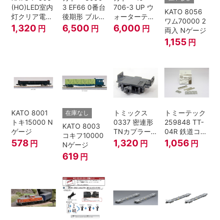
(HO)LED室内
3 EF66 0番台
706-3 UP ウ
KATO 8056
灯クリア電球
後期形 ブルー
ォーターテン
ワム70000 2
色
トレイン牽引
ダー 2両入
1,320
6,500
6,000
円
円
円
両入 Nゲージ
機
1,155
円
KATO 8001
トミックス
トミーテック
在庫なし
トキ15000 N
0337 密連形
259848 TT-
KATO 8003
ゲージ
TNカプラー
04R 鉄道コレ
コキフ10000
(6個入・SPタ
クション
578
1,320
1,056
円
円
円
Nゲージ
イプ)
619
円