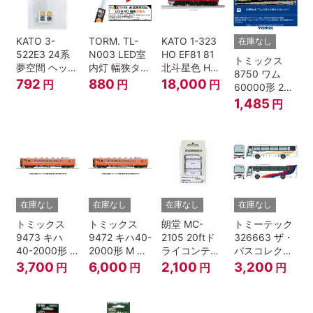
KATO 3-
TORM. TL-
KATO 1-323
在庫なし
522E3 24系
N003 LED室
HO EF81 81
トミックス
夢空間 ヘッド
内灯 幅狭タイ
北斗星色 HO
8750 ワム
マーク 4種各1
プ・電球色 1
ゲージ
792
880
18,000
円
円
円
60000形 2両
個
本 鉄道模型
セット Nゲー
1,485
円
ジ
在庫なし
在庫なし
在庫なし
在庫なし
トミックス
トミックス
朗堂 MC-
トミーテック
9473 キハ
9472 キハ40-
2105 20ftド
326663 ザ・
40-2000形 T
2000形 M N
ライコンテナ
バスコレクシ
Nゲージ
ゲージ
タイプ
ョン 西日本鉄
3,700
6,000
2,100
3,200
円
円
円
円
TRANCY
道・九州産交
バス ひのくに
号 60周年2台