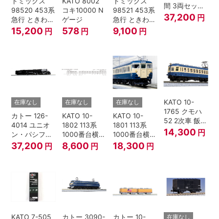
トミックス
KATO 8002
トミックス
間 3両セット
98520 453系
コキ10000 N
98521 453系
HOゲージ
37,200
円
急行 ときわ
ゲージ
急行 ときわ
基本4両セッ
増結3両セッ
15,200
578
9,100
円
円
円
ト Nゲージ
ト Nゲージ
KATO 10-
在庫なし
在庫なし
在庫なし
1765 クモハ
カトー 126-
KATO 10-
KATO 10-
52 2次車 飯田
4014 ユニオ
1802 113系
1801 113系
線 4両セット
14,300
円
ン・パシフィ
1000番台横須
1000番台横須
Nゲージ
ック鉄道 ビッ
賀・総武快速
賀・総武快速
37,200
8,600
18,300
円
円
円
グボーイ＃
線 増結4両セ
線 基本7両セ
4014
ット Nゲージ
ット Nゲージ
KATO 7-505
カトー 3090-
カトー 10-
在庫なし