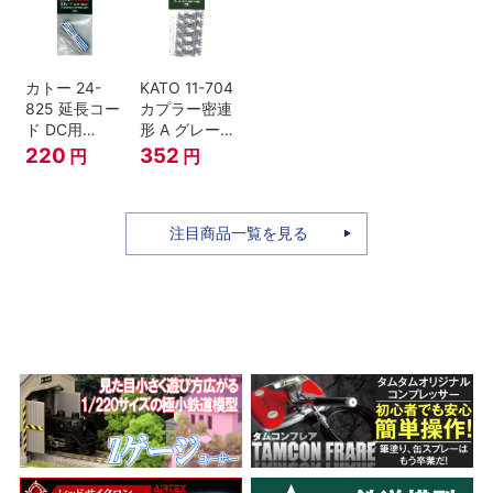
セット Nゲー
ジ
カトー 24-
KATO 11-704
825 延長コー
カプラー密連
ド DC用
形 A グレー
(90cm）
(20個入) (ア
220
352
円
円
ーノルドカプ
ラー用対応)
注目商品一覧を見る