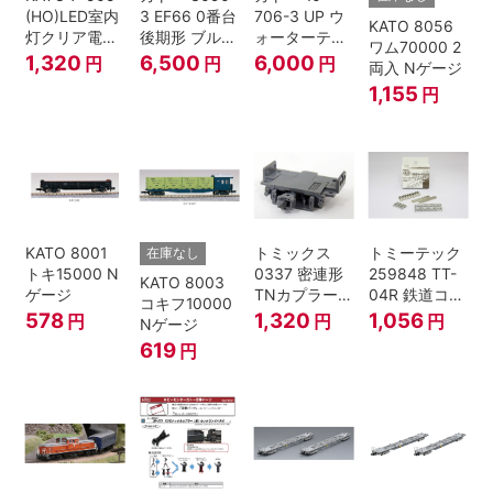
(HO)LED室内
3 EF66 0番台
706-3 UP ウ
KATO 8056
灯クリア電球
後期形 ブルー
ォーターテン
ワム70000 2
色
トレイン牽引
ダー 2両入
1,320
6,500
6,000
円
円
円
両入 Nゲージ
機
1,155
円
KATO 8001
トミックス
トミーテック
在庫なし
トキ15000 N
0337 密連形
259848 TT-
KATO 8003
ゲージ
TNカプラー
04R 鉄道コレ
コキフ10000
(6個入・SPタ
クション
578
1,320
1,056
円
円
円
Nゲージ
イプ)
619
円