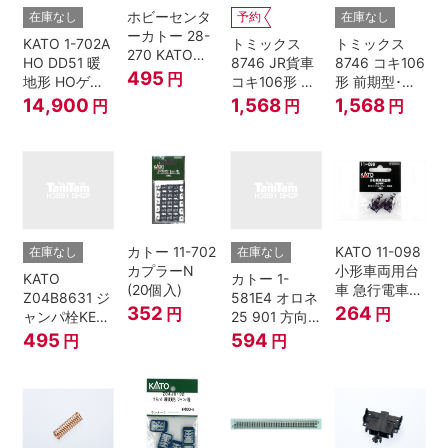
ホビーセンタ
在庫なし
予約
在庫なし
ーカトー 28-
KATO 1-702A
トミックス
トミックス
270 KATOナ
HO DD51 暖
8746 JR貨車
8746 コキ106
ックルカプラ
495
円
地形 HOゲー
コキ106形 前
形 前期型･新
ー 黒 センタ
ジ
期型･新塗装･
塗装･コンテ
14,900
1,568
1,568
円
円
円
リングバネ付
コンテナな
ナなし･2両セ
(10個入り）
し･2両セット
ット Nゲージ
Nゲージ
カトー 11-702
KATO 11-098
在庫なし
在庫なし
カプラーN
小形車両用台
KATO
カトー 1-
(20個入)
車 急行電車1
Z04B8631 ジ
581E4 オロネ
Bトレインシ
352
264
円
円
ャンパ栓KE76
25 901 方向
ョーティー 対
濃青 ランナー
幕 4両分
495
594
円
円
応品 1両分
5個