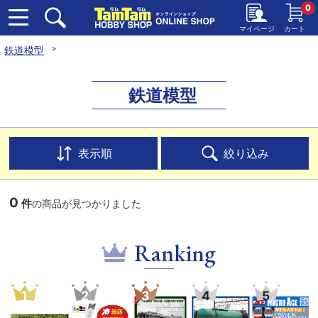
0
マイページ
カート
鉄道模型
鉄道模型
表示順
絞り込み
0
件
の商品が見つかりました
Ranking
1
2
3
4
5