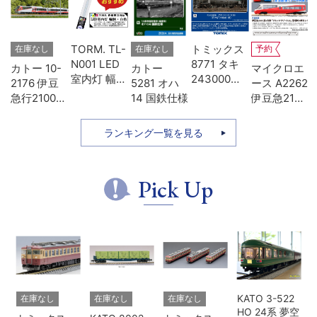
-
TORM. TL-
トミックス
在庫なし
在庫なし
予約
D
N001 LED
8771 タキ
カトー 10-
カトー
マイクロエ
タ
室内灯 幅狭
243000形
2176 伊豆
5281 オハ
ース A2262
色
タイプ・白
日本石油輸
急行2100系
14 国鉄仕様
伊豆急2100
模
色 1本 鉄道
送･緑
リゾート21
系 5次車 ア
模型
7両セット
ルファ・リ
ランキング一覧を見る
ゾート21 登
場時 8両セ
ット
Pick Up
KATO 3-522
在庫なし
在庫なし
在庫なし
HO 24系 夢空