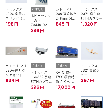
トミックス
カトー 20-
トミックス
在庫なし
JS06 集電ス
000 直線線路
0374 密自連
ホビーセンタ
プリング（Ｌ
248mm (4本
形TNカプラー
ーカトー
=7.5mm・4個
入) Nゲージ
198
845
1,320
円
円
円
Z04J0192 ク
入） 鉄道模型
モハ115 横須
396
円
Nゲージ
賀色 ジャンパ
栓
カトー 11-211
トミックス
在庫なし
在庫なし
LED室内灯ク
JS21 集電シ
トミックス
KATO 10-
リアセット N
ュー
JC6332 密連
1799 寝台特
ゲージ
634
297
円
円
形TNカプラー
急 さくら･は
(SPグレー電
やぶさ/富士
396
17,000
円
円
連付・211系)
24系 9両セッ
ト Ｎゲージ