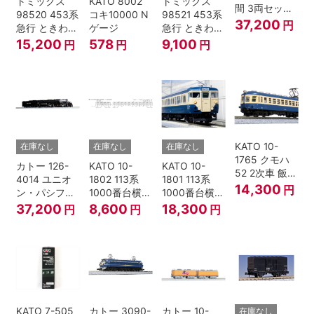
トミックス
KATO 8002
トミックス
間 3両セット
98520 453系
コキ10000 N
98521 453系
HOゲージ
37,200
円
急行 ときわ
ゲージ
急行 ときわ
基本4両セッ
増結3両セッ
15,200
578
9,100
円
円
円
ト Nゲージ
ト Nゲージ
KATO 10-
在庫なし
在庫なし
在庫なし
1765 クモハ
カトー 126-
KATO 10-
KATO 10-
52 2次車 飯田
4014 ユニオ
1802 113系
1801 113系
線 4両セット
14,300
円
ン・パシフィ
1000番台横須
1000番台横須
Nゲージ
ック鉄道 ビッ
賀・総武快速
賀・総武快速
37,200
8,600
18,300
円
円
円
グボーイ＃
線 増結4両セ
線 基本7両セ
4014
ット Nゲージ
ット Nゲージ
KATO 7-505
カトー 3090-
カトー 10-
在庫なし