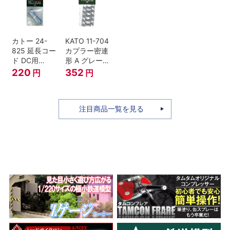
セット Nゲー
ジ
カトー 24-
KATO 11-704
825 延長コー
カプラー密連
ド DC用
形 A グレー
(90cm）
(20個入) (ア
220
352
円
円
ーノルドカプ
ラー用対応)
注目商品一覧を見る