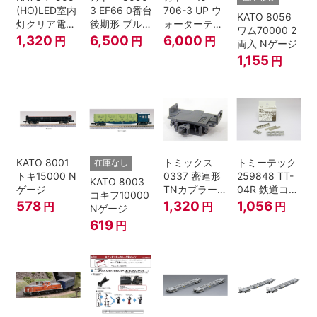
(HO)LED室内
3 EF66 0番台
706-3 UP ウ
KATO 8056
灯クリア電球
後期形 ブルー
ォーターテン
ワム70000 2
色
トレイン牽引
ダー 2両入
1,320
6,500
6,000
円
円
円
両入 Nゲージ
機
1,155
円
KATO 8001
トミックス
トミーテック
在庫なし
トキ15000 N
0337 密連形
259848 TT-
KATO 8003
ゲージ
TNカプラー
04R 鉄道コレ
コキフ10000
(6個入・SPタ
クション
578
1,320
1,056
円
円
円
Nゲージ
イプ)
619
円