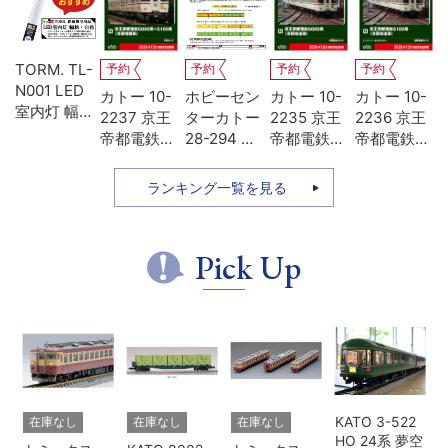
TORM. TL-
予約
予約
予約
予約
N001 LED
エ
カトー 10-
ホビーセン
カトー 10-
カトー 10-
室内灯 幅狭
62
2237 京王
ターカトー
2235 京王
2236 京王
タイプ・白
0
帝都電鉄
28-294 京
帝都電鉄
帝都電鉄
M
色 1本 鉄道
ア
5000系
王帝都電鉄
5000系 冷
5100系 冷
模型
リ
+5100系 冷
5100系動力
房改造車 基
房改造車 増
ランキング一覧を見る
登
房増備車 7
装置
本4両セッ
結3両セッ
セ
両セット 特
ト
ト
別企画品
Pick Up
KATO 3-522
在庫なし
在庫なし
在庫なし
HO 24系 夢空