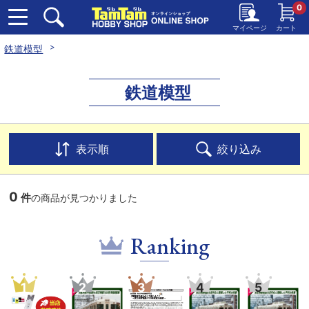
0
マイページ
カート
鉄道模型
鉄道模型
表示順
絞り込み
0
件
の商品が見つかりました
Ranking
1
2
3
4
5