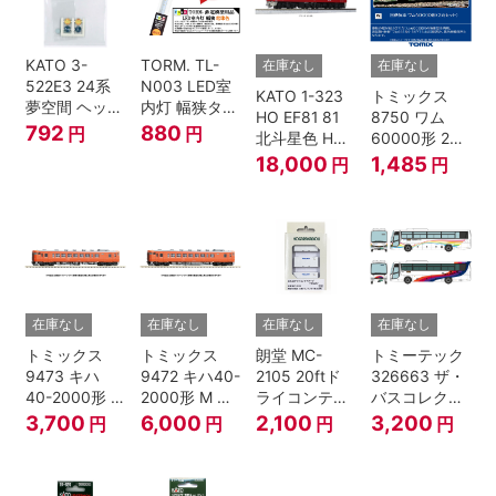
KATO 3-
TORM. TL-
在庫なし
在庫なし
522E3 24系
N003 LED室
KATO 1-323
トミックス
夢空間 ヘッド
内灯 幅狭タイ
HO EF81 81
8750 ワム
マーク 4種各1
プ・電球色 1
792
880
円
円
北斗星色 HO
60000形 2両
個
本 鉄道模型
ゲージ
セット Nゲー
18,000
1,485
円
円
ジ
在庫なし
在庫なし
在庫なし
在庫なし
トミックス
トミックス
朗堂 MC-
トミーテック
9473 キハ
9472 キハ40-
2105 20ftド
326663 ザ・
40-2000形 T
2000形 M N
ライコンテナ
バスコレクシ
Nゲージ
ゲージ
タイプ
ョン 西日本鉄
3,700
6,000
2,100
3,200
円
円
円
円
TRANCY
道・九州産交
バス ひのくに
号 60周年2台