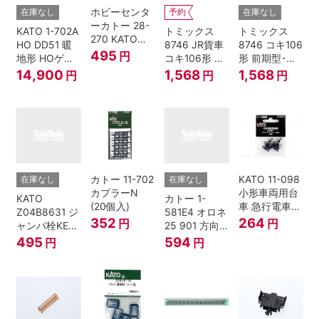
ホビーセンタ
在庫なし
予約
在庫なし
ーカトー 28-
KATO 1-702A
トミックス
トミックス
270 KATOナ
HO DD51 暖
8746 JR貨車
8746 コキ106
ックルカプラ
495
円
地形 HOゲー
コキ106形 前
形 前期型･新
ー 黒 センタ
ジ
期型･新塗装･
塗装･コンテ
14,900
1,568
1,568
円
円
円
リングバネ付
コンテナな
ナなし･2両セ
(10個入り）
し･2両セット
ット Nゲージ
Nゲージ
カトー 11-702
KATO 11-098
在庫なし
在庫なし
カプラーN
小形車両用台
KATO
カトー 1-
(20個入)
車 急行電車1
Z04B8631 ジ
581E4 オロネ
Bトレインシ
352
264
円
円
ャンパ栓KE76
25 901 方向
ョーティー 対
濃青 ランナー
幕 4両分
495
594
円
円
応品 1両分
5個