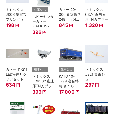
トミックス
カトー 20-
トミックス
在庫なし
JS06 集電ス
000 直線線路
0374 密自連
ホビーセンタ
プリング（Ｌ
248mm (4本
形TNカプラー
ーカトー
=7.5mm・4個
入) Nゲージ
198
845
1,320
円
円
円
Z04J0192 ク
入） 鉄道模型
モハ115 横須
396
円
Nゲージ
賀色 ジャンパ
栓
カトー 11-211
トミックス
在庫なし
在庫なし
LED室内灯ク
JS21 集電シ
トミックス
KATO 10-
リアセット N
ュー
JC6332 密連
1799 寝台特
ゲージ
634
297
円
円
形TNカプラー
急 さくら･は
(SPグレー電
やぶさ/富士
396
17,000
円
円
連付・211系)
24系 9両セッ
ト Ｎゲージ