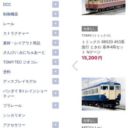
DCC
制御機器
レール
トー）
KATO(カトー）
在庫なし
ストラクチャー
4-825 延長コー
KATO 11-704 カプラー密
TOMIX (トミックス)
(90cm）
連形 A グレー (20個入)
トミックス 98520 453系
素材・レイアウト用品
(アーノルドカプラー用対
急行 ときわ 基本4両セッ
応)
352
円
ト Nゲージ
さんけい みにちゅあーと
15,200
円
TOMYTEC ジオコレ
塗料
ディスプレイモデル
バンダイ Bトレインショー
ティー
プラレール
シンカリオン
在庫なし
アクセサリー
KATO(カトー）