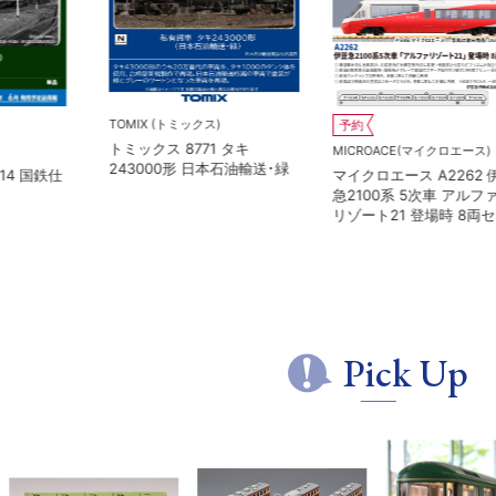
TOMIX (トミックス)
予約
トミックス 8771 タキ
MICROACE(マイクロエース)
243000形 日本石油輸送･緑
鉄仕
マイクロエース A2262 伊豆
急2100系 5次車 アルファ・
リゾート21 登場時 8両セッ
ト
Pick Up