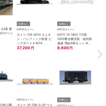
TORM.
在庫なし
在庫なし
O 24系 夢
TORM
KATO(カトー）
KATO(カトー）
HOゲージ
灯 幅
カトー 126-4014 ユニオ
KATO 10-1802 113系
鉄道
ン・パシフィック鉄道 ビ
1000番台横須賀・総武快
880
ッグボーイ＃4014
速線 増結4両セット Nゲ
37,200
ージ
8,600
円
円
KATO(カトー）
在庫なし
在庫
EF66 0番
カトー 10-706-3 UP ウォ
KATO(カトー）
TOM