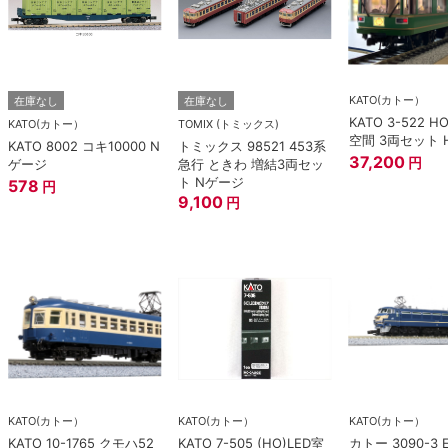
KATO(カトー）
在庫なし
在庫なし
KATO 3-522 H
KATO(カトー）
TOMIX (トミックス)
空間 3両セット 
KATO 8002 コキ10000 N
トミックス 98521 453系
37,200
円
ゲージ
急行 ときわ 増結3両セッ
ト Nゲージ
578
円
9,100
円
KATO(カトー）
KATO(カトー）
KATO(カトー）
KATO 10-1765 クモハ52
KATO 7-505 (HO)LED室
カトー 3090-3 