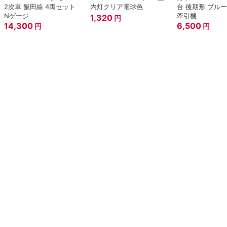
2次車 飯田線 4両セット
内灯クリア電球色
台 後期形 ブル
Nゲージ
牽引機
1,320
円
14,300
6,500
円
円