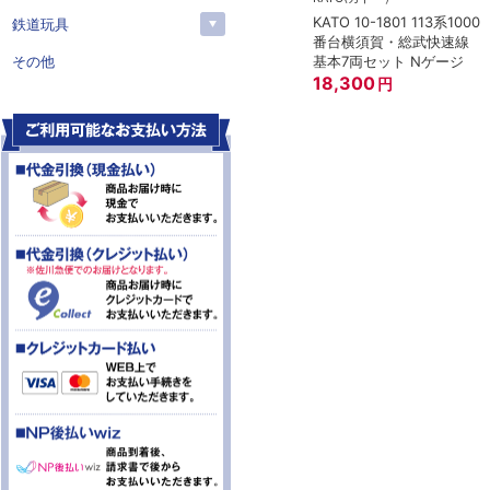
KATO 10-1801 113系1000
鉄道玩具
番台横須賀・総武快速線
基本7両セット Nゲージ
その他
18,300
円