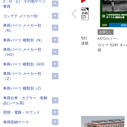
Z・G・ZJ・その他ゲージ
車両
コンテナ メーカー別
車両パーツ メーカー別
（N）
TORM.
在庫なし
TORM. TL-N001 LED室内灯
KATO(カトー）
車両パーツ 種類別（N）
幅狭タイプ・白色 1本 鉄道模
 伊豆急行
カトー 5281 オハ14 国
型
車両パーツ メーカー別
21 7両セッ
様
（HO）
車両パーツ 種類別（HO)
車両パーツ メーカー別
（Z）
車両パーツ 種類別（Z）
車両台車・カプラー・装飾
品(シール系)
照明・電飾・サウンド
車両収納ケース