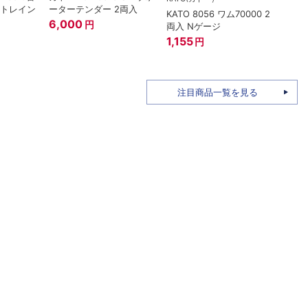
ートレイン
ーターテンダー 2両入
KATO 8056 ワム70000 2
トミー
6,000
円
両入 Nゲージ
ザ・
姫バ
1,155
円
96M
1,58
注目商品一覧を見る