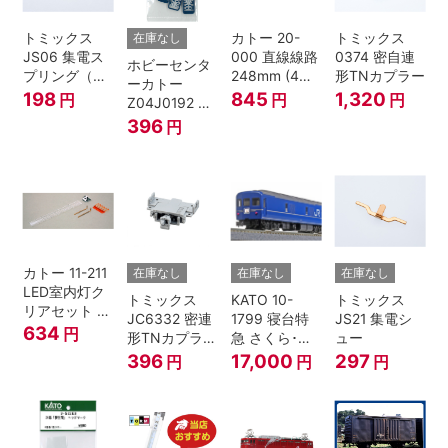
トミックス
カトー 20-
トミックス
在庫なし
JS06 集電ス
000 直線線路
0374 密自連
ホビーセンタ
プリング（Ｌ
248mm (4本
形TNカプラー
ーカトー
=7.5mm・4個
入) Nゲージ
198
845
1,320
円
円
円
Z04J0192 ク
入） 鉄道模型
モハ115 横須
396
円
Nゲージ
賀色 ジャンパ
栓
カトー 11-211
在庫なし
在庫なし
在庫なし
LED室内灯ク
トミックス
KATO 10-
トミックス
リアセット N
JC6332 密連
1799 寝台特
JS21 集電シ
ゲージ
634
円
形TNカプラー
急 さくら･は
ュー
(SPグレー電
やぶさ/富士
396
17,000
297
円
円
円
連付・211系)
24系 9両セッ
ト Ｎゲージ