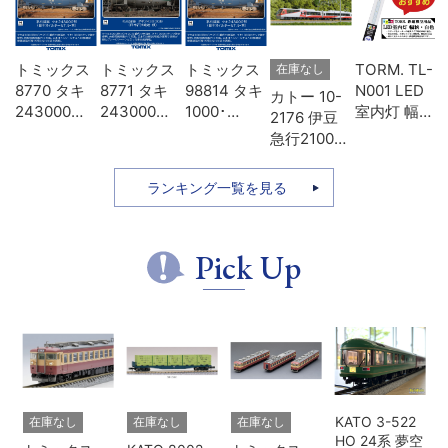
-
トミックス
トミックス
トミックス
TORM. TL-
在庫なし
D
8770 タキ
8771 タキ
98814 タキ
N001 LED
カトー 10-
タ
243000形
243000形
1000･
室内灯 幅狭
2176 伊豆
色
日本オイル
日本石油輸
43000形貨
タイプ・白
急行2100系
模
ターミナ
送･緑
車 日本石油
色 1本 鉄道
リゾート21
ル･青
輸送 8両セ
模型
7両セット
ランキング一覧を見る
ット
Pick Up
KATO 3-522
在庫なし
在庫なし
在庫なし
HO 24系 夢空