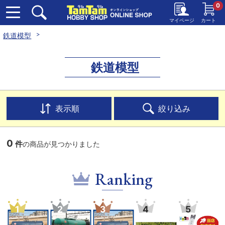
0
マイページ
カート
鉄道模型
鉄道模型
表示順
絞り込み
0
件
の商品が見つかりました
Ranking
1
2
3
4
5