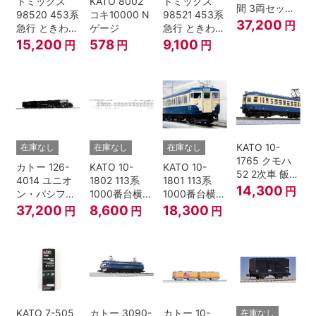
トミックス
KATO 8002
トミックス
間 3両セット
98520 453系
コキ10000 N
98521 453系
HOゲージ
37,200
円
急行 ときわ
ゲージ
急行 ときわ
基本4両セッ
増結3両セッ
15,200
578
9,100
円
円
円
ト Nゲージ
ト Nゲージ
KATO 10-
在庫なし
在庫なし
在庫なし
1765 クモハ
カトー 126-
KATO 10-
KATO 10-
52 2次車 飯田
4014 ユニオ
1802 113系
1801 113系
線 4両セット
14,300
円
ン・パシフィ
1000番台横須
1000番台横須
Nゲージ
ック鉄道 ビッ
賀・総武快速
賀・総武快速
37,200
8,600
18,300
円
円
円
グボーイ＃
線 増結4両セ
線 基本7両セ
4014
ット Nゲージ
ット Nゲージ
KATO 7-505
カトー 3090-
カトー 10-
在庫なし