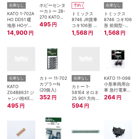
ホビーセンタ
在庫なし
予約
在庫なし
ーカトー 28-
KATO 1-702A
トミックス
トミックス
270 KATOナ
HO DD51 暖
8746 JR貨車
8746 コキ106
ックルカプラ
495
円
地形 HOゲー
コキ106形 前
形 前期型･新
ー 黒 センタ
ジ
期型･新塗装･
塗装･コンテ
14,900
1,568
1,568
円
円
円
リングバネ付
コンテナな
ナなし･2両セ
(10個入り）
し･2両セット
ット Nゲージ
Nゲージ
カトー 11-702
KATO 11-098
在庫なし
在庫なし
カプラーN
小形車両用台
KATO
カトー 1-
(20個入)
車 急行電車1
Z04B8631 ジ
581E4 オロネ
Bトレインシ
352
264
円
円
ャンパ栓KE76
25 901 方向
ョーティー 対
濃青 ランナー
幕 4両分
495
594
円
円
応品 1両分
5個