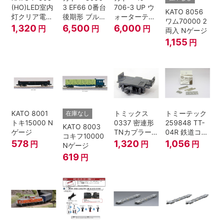
(HO)LED室内
3 EF66 0番台
706-3 UP ウ
KATO 8056
灯クリア電球
後期形 ブルー
ォーターテン
ワム70000 2
色
トレイン牽引
ダー 2両入
1,320
6,500
6,000
円
円
円
両入 Nゲージ
機
1,155
円
KATO 8001
トミックス
トミーテック
在庫なし
トキ15000 N
0337 密連形
259848 TT-
KATO 8003
ゲージ
TNカプラー
04R 鉄道コレ
コキフ10000
(6個入・SPタ
クション
578
1,320
1,056
円
円
円
Nゲージ
イプ)
619
円