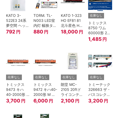
KATO 3-
TORM. TL-
KATO 1-323
在庫なし
522E3 24系
N003 LED室
HO EF81 81
トミックス
夢空間 ヘッド
内灯 幅狭タイ
北斗星色 HO
8750 ワム
マーク 4種各1
プ・電球色 1
ゲージ
792
880
18,000
円
円
円
60000形 2両
個
本 鉄道模型
セット Nゲー
1,485
円
ジ
在庫なし
在庫なし
在庫なし
在庫なし
トミックス
トミックス
朗堂 MC-
トミーテック
9473 キハ
9472 キハ40-
2105 20ftド
326663 ザ・
40-2000形 T
2000形 M N
ライコンテナ
バスコレクシ
Nゲージ
ゲージ
タイプ
ョン 西日本鉄
3,700
6,000
2,100
3,200
円
円
円
円
TRANCY
道・九州産交
バス ひのくに
号 60周年2台