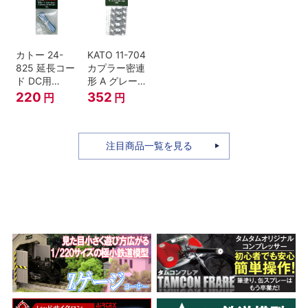
セット Nゲー
ジ
カトー 24-
KATO 11-704
825 延長コー
カプラー密連
ド DC用
形 A グレー
(90cm）
(20個入) (ア
220
352
円
円
ーノルドカプ
ラー用対応)
注目商品一覧を見る