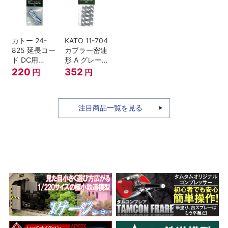
セット Nゲー
ジ
カトー 24-
KATO 11-704
825 延長コー
カプラー密連
ド DC用
形 A グレー
(90cm）
(20個入) (ア
220
352
円
円
ーノルドカプ
ラー用対応)
注目商品一覧を見る