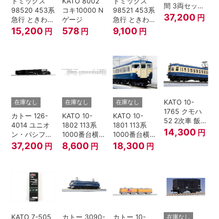
トミックス
KATO 8002
トミックス
間 3両セット
98520 453系
コキ10000 N
98521 453系
HOゲージ
37,200
円
急行 ときわ
ゲージ
急行 ときわ
基本4両セッ
増結3両セッ
15,200
578
9,100
円
円
円
ト Nゲージ
ト Nゲージ
KATO 10-
在庫なし
在庫なし
在庫なし
1765 クモハ
カトー 126-
KATO 10-
KATO 10-
52 2次車 飯田
4014 ユニオ
1802 113系
1801 113系
線 4両セット
14,300
円
ン・パシフィ
1000番台横須
1000番台横須
Nゲージ
ック鉄道 ビッ
賀・総武快速
賀・総武快速
37,200
8,600
18,300
円
円
円
グボーイ＃
線 増結4両セ
線 基本7両セ
4014
ット Nゲージ
ット Nゲージ
KATO 7-505
カトー 3090-
カトー 10-
在庫なし