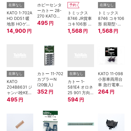
ホビーセンタ
在庫なし
予約
在庫なし
ーカトー 28-
KATO 1-702A
トミックス
トミックス
270 KATOナ
HO DD51 暖
8746 JR貨車
8746 コキ106
ックルカプラ
495
円
地形 HOゲー
コキ106形 前
形 前期型･新
ー 黒 センタ
ジ
期型･新塗装･
塗装･コンテ
14,900
1,568
1,568
円
円
円
リングバネ付
コンテナな
ナなし･2両セ
(10個入り）
し･2両セット
ット Nゲージ
Nゲージ
カトー 11-702
KATO 11-098
在庫なし
在庫なし
カプラーN
小形車両用台
KATO
カトー 1-
(20個入)
車 急行電車1
Z04B8631 ジ
581E4 オロネ
Bトレインシ
352
264
円
円
ャンパ栓KE76
25 901 方向
ョーティー 対
濃青 ランナー
幕 4両分
495
594
円
円
応品 1両分
5個