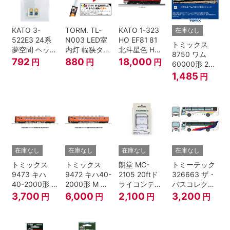
KATO 3-
TORM. TL-
KATO 1-323
在庫なし
522E3 24系
N003 LED室
HO EF81 81
トミックス
夢空間 ヘッド
内灯 幅狭タイ
北斗星色 HO
8750 ワム
マーク 4種各1
プ・電球色 1
ゲージ
792
880
18,000
円
円
円
60000形 2両
個
本 鉄道模型
セット Nゲー
1,485
円
ジ
在庫なし
在庫なし
在庫なし
在庫なし
トミックス
トミックス
朗堂 MC-
トミーテック
9473 キハ
9472 キハ40-
2105 20ftド
326663 ザ・
40-2000形 T
2000形 M N
ライコンテナ
バスコレクシ
Nゲージ
ゲージ
タイプ
ョン 西日本鉄
3,700
6,000
2,100
3,200
円
円
円
円
TRANCY
道・九州産交
バス ひのくに
号 60周年2台