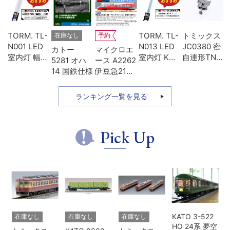
U-
TORM. TL-
TORM. TL-
トミックス
在庫なし
予約
両
N001 LED
N013 LED
JC0380 密
カトー
マイクロエ
ォ
室内灯 幅狭
室内灯 Kタ
自連形TNカ
5281 オハ
ース A2262
用
タイプ・白
イプ・白色
プラー(電連
14 国鉄仕様
伊豆急2100
レ
色 1本 鉄道
1本 鉄道模
付・名鉄
系 5次車 ア
模型
型
7000)
ルファ・リ
ランキング一覧を見る
ゾート21 登
場時 8両セ
ット
Pick Up
KATO 3-522
在庫なし
在庫なし
在庫なし
HO 24系 夢空