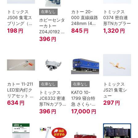
トミックス
カトー 20-
トミックス
在庫なし
JS06 集電ス
000 直線線路
0374 密自連
ホビーセンタ
プリング（Ｌ
248mm (4本
形TNカプラー
ーカトー
=7.5mm・4個
入) Nゲージ
198
845
1,320
円
円
円
Z04J0192 ク
入） 鉄道模型
モハ115 横須
396
円
Nゲージ
賀色 ジャンパ
栓
カトー 11-211
トミックス
在庫なし
在庫なし
LED室内灯ク
JS21 集電シ
トミックス
KATO 10-
リアセット N
ュー
JC6332 密連
1799 寝台特
ゲージ
634
297
円
円
形TNカプラー
急 さくら･は
(SPグレー電
やぶさ/富士
396
17,000
円
円
連付・211系)
24系 9両セッ
ト Ｎゲージ