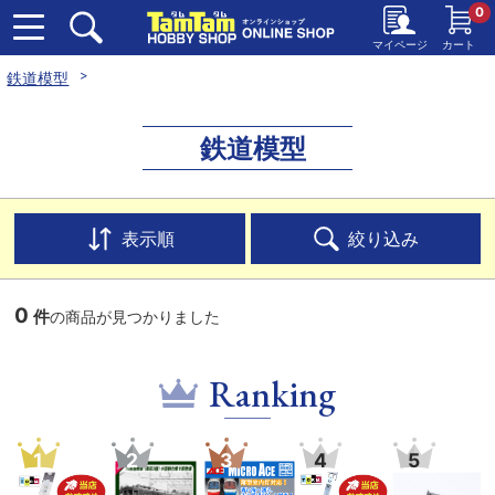
0
マイページ
カート
鉄道模型
鉄道模型
表示順
絞り込み
0
件
の商品が見つかりました
Ranking
1
2
3
4
5