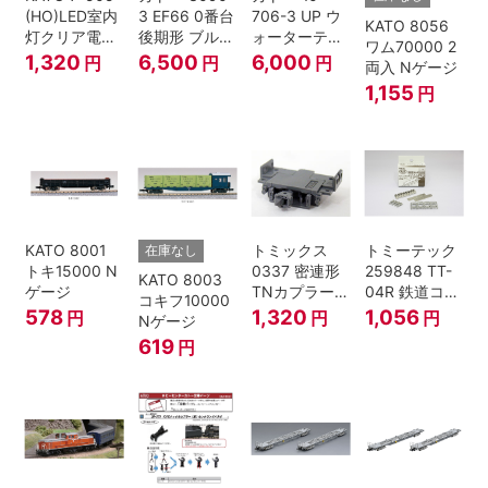
(HO)LED室内
3 EF66 0番台
706-3 UP ウ
KATO 8056
灯クリア電球
後期形 ブルー
ォーターテン
ワム70000 2
色
トレイン牽引
ダー 2両入
1,320
6,500
6,000
円
円
円
両入 Nゲージ
機
1,155
円
KATO 8001
トミックス
トミーテック
在庫なし
トキ15000 N
0337 密連形
259848 TT-
KATO 8003
ゲージ
TNカプラー
04R 鉄道コレ
コキフ10000
(6個入・SPタ
クション
578
1,320
1,056
円
円
円
Nゲージ
イプ)
619
円