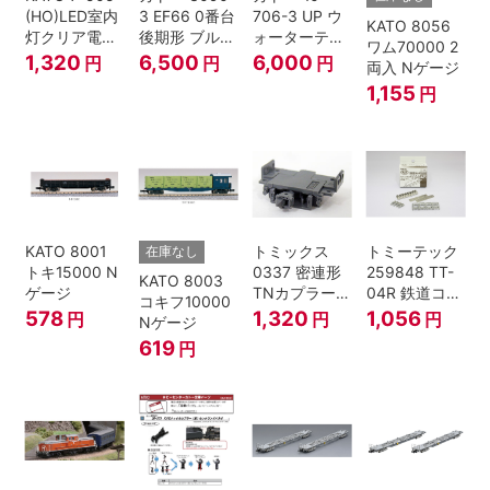
(HO)LED室内
3 EF66 0番台
706-3 UP ウ
KATO 8056
灯クリア電球
後期形 ブルー
ォーターテン
ワム70000 2
色
トレイン牽引
ダー 2両入
1,320
6,500
6,000
円
円
円
両入 Nゲージ
機
1,155
円
KATO 8001
トミックス
トミーテック
在庫なし
トキ15000 N
0337 密連形
259848 TT-
KATO 8003
ゲージ
TNカプラー
04R 鉄道コレ
コキフ10000
(6個入・SPタ
クション
578
1,320
1,056
円
円
円
Nゲージ
イプ)
619
円