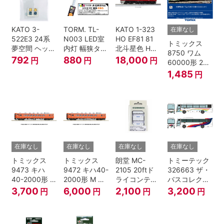
KATO 3-
TORM. TL-
KATO 1-323
在庫なし
522E3 24系
N003 LED室
HO EF81 81
トミックス
夢空間 ヘッド
内灯 幅狭タイ
北斗星色 HO
8750 ワム
マーク 4種各1
プ・電球色 1
ゲージ
792
880
18,000
円
円
円
60000形 2両
個
本 鉄道模型
セット Nゲー
1,485
円
ジ
在庫なし
在庫なし
在庫なし
在庫なし
トミックス
トミックス
朗堂 MC-
トミーテック
9473 キハ
9472 キハ40-
2105 20ftド
326663 ザ・
40-2000形 T
2000形 M N
ライコンテナ
バスコレクシ
Nゲージ
ゲージ
タイプ
ョン 西日本鉄
3,700
6,000
2,100
3,200
円
円
円
円
TRANCY
道・九州産交
バス ひのくに
号 60周年2台