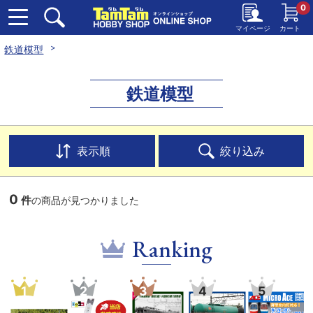
0
マイページ
カート
鉄道模型
鉄道模型
表示順
絞り込み
0
件
の商品が見つかりました
Ranking
1
2
3
4
5