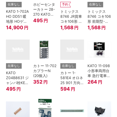
ホビーセンタ
在庫なし
予約
在庫なし
ーカトー 28-
KATO 1-702A
トミックス
トミックス
270 KATOナ
HO DD51 暖
8746 JR貨車
8746 コキ106
ックルカプラ
495
円
地形 HOゲー
コキ106形 前
形 前期型･新
ー 黒 センタ
ジ
期型･新塗装･
塗装･コンテ
14,900
1,568
1,568
円
円
円
リングバネ付
コンテナな
ナなし･2両セ
(10個入り）
し･2両セット
ット Nゲージ
Nゲージ
カトー 11-702
KATO 11-098
在庫なし
在庫なし
カプラーN
小形車両用台
KATO
カトー 1-
(20個入)
車 急行電車1
Z04B8631 ジ
581E4 オロネ
Bトレインシ
352
264
円
円
ャンパ栓KE76
25 901 方向
ョーティー 対
濃青 ランナー
幕 4両分
495
594
円
円
応品 1両分
5個