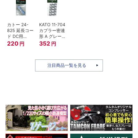
セット Nゲー
ジ
カトー 24-
KATO 11-704
825 延長コー
カプラー密連
ド DC用
形 A グレー
(90cm）
(20個入) (ア
220
352
円
円
ーノルドカプ
ラー用対応)
注目商品一覧を見る