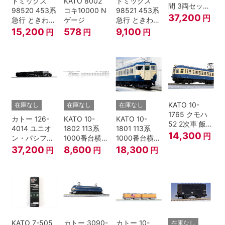
トミックス
KATO 8002
トミックス
間 3両セット
98520 453系
コキ10000 N
98521 453系
HOゲージ
37,200
円
急行 ときわ
ゲージ
急行 ときわ
基本4両セッ
増結3両セッ
15,200
578
9,100
円
円
円
ト Nゲージ
ト Nゲージ
KATO 10-
在庫なし
在庫なし
在庫なし
1765 クモハ
カトー 126-
KATO 10-
KATO 10-
52 2次車 飯田
4014 ユニオ
1802 113系
1801 113系
線 4両セット
14,300
円
ン・パシフィ
1000番台横須
1000番台横須
Nゲージ
ック鉄道 ビッ
賀・総武快速
賀・総武快速
37,200
8,600
18,300
円
円
円
グボーイ＃
線 増結4両セ
線 基本7両セ
4014
ット Nゲージ
ット Nゲージ
KATO 7-505
カトー 3090-
カトー 10-
在庫なし