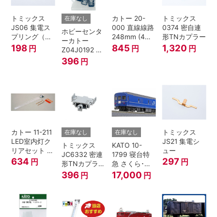
トミックス
カトー 20-
トミックス
在庫なし
JS06 集電ス
000 直線線路
0374 密自連
ホビーセンタ
プリング（Ｌ
248mm (4本
形TNカプラー
ーカトー
=7.5mm・4個
入) Nゲージ
198
845
1,320
円
円
円
Z04J0192 ク
入） 鉄道模型
モハ115 横須
396
円
Nゲージ
賀色 ジャンパ
栓
カトー 11-211
トミックス
在庫なし
在庫なし
LED室内灯ク
JS21 集電シ
トミックス
KATO 10-
リアセット N
ュー
JC6332 密連
1799 寝台特
ゲージ
634
297
円
円
形TNカプラー
急 さくら･は
(SPグレー電
やぶさ/富士
396
17,000
円
円
連付・211系)
24系 9両セッ
ト Ｎゲージ