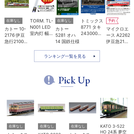
-
TORM. TL-
トミックス
在庫なし
在庫なし
予約
D
N001 LED
8771 タキ
カトー 10-
カトー
マイクロエ
タ
室内灯 幅狭
243000形
2176 伊豆
5281 オハ
ース A2262
色
タイプ・白
日本石油輸
急行2100系
14 国鉄仕様
伊豆急2100
模
色 1本 鉄道
送･緑
リゾート21
系 5次車 ア
模型
7両セット
ルファ・リ
ランキング一覧を見る
ゾート21 登
場時 8両セ
ット
Pick Up
KATO 3-522
在庫なし
在庫なし
在庫なし
HO 24系 夢空