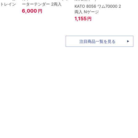
ートレイン
ーターテンダー 2両入
KATO 8056 ワム70000 2
トミー
6,000
円
両入 Nゲージ
ザ・
姫バ
1,155
円
96M
1,58
注目商品一覧を見る