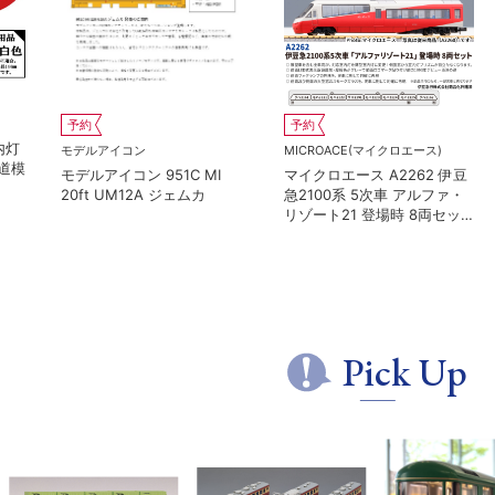
KAT
予約
予約
カトー
KATO(カトー）
KATO(カトー）
345
カトー 10-2236 京王帝都電
カトー 10-2237 京王帝都電
ト
鉄5100系 冷房改造車 増結3
鉄5000系+5100系 冷房増備
両セット
車 7両セット 特別企画品
Pick Up