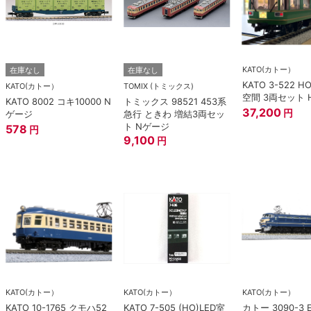
KATO(カトー）
在庫なし
在庫なし
KATO 3-522 H
KATO(カトー）
TOMIX (トミックス)
空間 3両セット 
KATO 8002 コキ10000 N
トミックス 98521 453系
37,200
円
ゲージ
急行 ときわ 増結3両セッ
ト Nゲージ
578
円
9,100
円
KATO(カトー）
KATO(カトー）
KATO(カトー）
KATO 10-1765 クモハ52
KATO 7-505 (HO)LED室
カトー 3090-3 