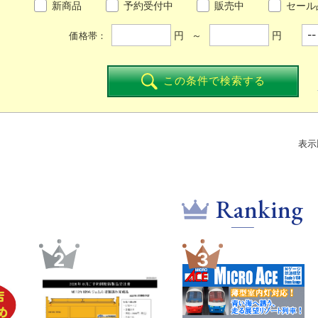
新商品
予約受付中
販売中
セール
円 ～
円
価格帯：
この条件で検索する
表示
Ranking
5
6