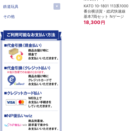
KATO 10-1801 113系1000
鉄道玩具
番台横須賀・総武快速線
基本7両セット Nゲージ
その他
18,300
円