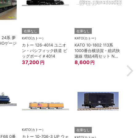
TORM.
在庫なし
在庫なし
O 24系 夢
TORM
KATO(カトー）
KATO(カトー）
HOゲージ
灯 幅
カトー 126-4014 ユニオ
KATO 10-1802 113系
鉄道
ン・パシフィック鉄道 ビ
1000番台横須賀・総武快
880
ッグボーイ＃4014
速線 増結4両セット Nゲ
37,200
ージ
8,600
円
円
KATO(カトー）
在庫なし
在庫
EF66 0番
カトー 10-706-3 UP ウォ
KATO(カトー）
TOM