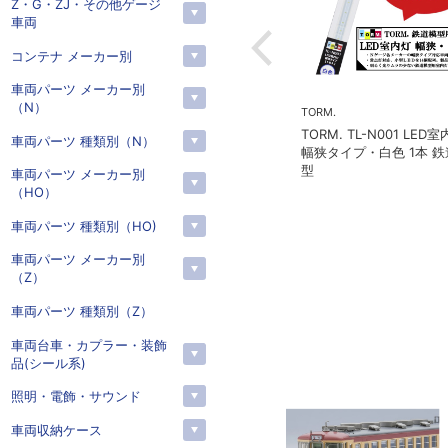
Z・G・ZJ・その他ゲージ
車両
コンテナ メーカー別
車両パーツ メーカー別
（N）
予約
予約
MICROACE(マイクロエース)
KATO(カトー）
車両パーツ 種類別（N）
マイクロエース A2262 伊豆
カトー 2024-1 C57 1
車両パーツ メーカー別
急2100系 5次車 アルファ・
（HO）
リゾート21 登場時 8両セッ
ト
車両パーツ 種類別（HO)
車両パーツ メーカー別
（Z）
車両パーツ 種類別（Z）
車両台車・カプラー・装飾
品(シール系)
照明・電飾・サウンド
車両収納ケース