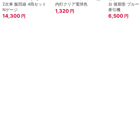
2次車 飯田線 4両セット
内灯クリア電球色
台 後期形 ブル
Nゲージ
牽引機
1,320
円
14,300
6,500
円
円