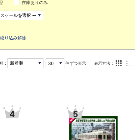
品
在庫ありのみ
絞り込み解除
順：
件ずつ表示
表示方法：
7
8
9