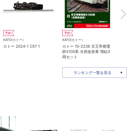
O(カトー）
予約
予約
 10-2039 165系
KATO(カトー）
KATO(カトー
M 大垣夜行 8両基本セッ
カトー 10-2235 京王帝都電
カトー 10-1
鉄5000系 冷房改造車 基本4
台 SLやまぐ
両セット
ランキング一覧を見る