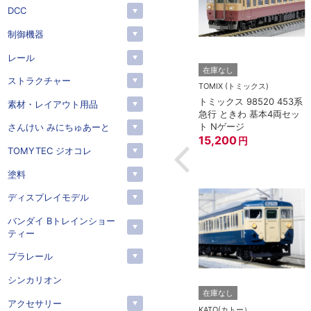
DCC
制御機器
レール
トー）
KATO(カトー）
在庫なし
ストラクチャー
4-825 延長コー
KATO 11-704 カプラー密
TOMIX (トミックス)
(90cm）
連形 A グレー (20個入)
トミックス 98520 453系
素材・レイアウト用品
(アーノルドカプラー用対
急行 ときわ 基本4両セッ
応)
352
円
ト Nゲージ
さんけい みにちゅあーと
15,200
円
TOMYTEC ジオコレ
塗料
ディスプレイモデル
バンダイ Bトレインショー
ティー
プラレール
シンカリオン
在庫なし
アクセサリー
KATO(カトー）