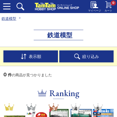
0
マイページ
カート
鉄道模型
鉄道模型
表示順
絞り込み
0
件
の商品が見つかりました
Ranking
1
2
3
4
5