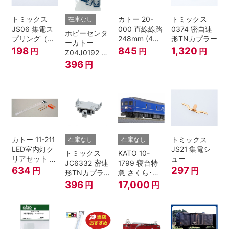
トミックス
カトー 20-
トミックス
在庫なし
JS06 集電ス
000 直線線路
0374 密自連
ホビーセンタ
プリング（Ｌ
248mm (4本
形TNカプラー
ーカトー
=7.5mm・4個
入) Nゲージ
198
845
1,320
円
円
円
Z04J0192 ク
入） 鉄道模型
モハ115 横須
396
円
Nゲージ
賀色 ジャンパ
栓
カトー 11-211
トミックス
在庫なし
在庫なし
LED室内灯ク
JS21 集電シ
トミックス
KATO 10-
リアセット N
ュー
JC6332 密連
1799 寝台特
ゲージ
634
297
円
円
形TNカプラー
急 さくら･は
(SPグレー電
やぶさ/富士
396
17,000
円
円
連付・211系)
24系 9両セッ
ト Ｎゲージ