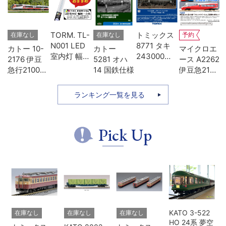
-
TORM. TL-
トミックス
在庫なし
在庫なし
予約
D
N001 LED
8771 タキ
カトー 10-
カトー
マイクロエ
タ
室内灯 幅狭
243000形
2176 伊豆
5281 オハ
ース A2262
色
タイプ・白
日本石油輸
急行2100系
14 国鉄仕様
伊豆急2100
模
色 1本 鉄道
送･緑
リゾート21
系 5次車 ア
模型
7両セット
ルファ・リ
ランキング一覧を見る
ゾート21 登
場時 8両セ
ット
Pick Up
KATO 3-522
在庫なし
在庫なし
在庫なし
HO 24系 夢空