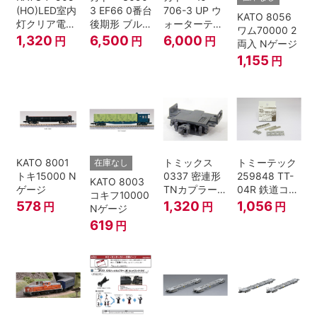
(HO)LED室内
3 EF66 0番台
706-3 UP ウ
KATO 8056
灯クリア電球
後期形 ブルー
ォーターテン
ワム70000 2
色
トレイン牽引
ダー 2両入
1,320
6,500
6,000
円
円
円
両入 Nゲージ
機
1,155
円
KATO 8001
トミックス
トミーテック
在庫なし
トキ15000 N
0337 密連形
259848 TT-
KATO 8003
ゲージ
TNカプラー
04R 鉄道コレ
コキフ10000
(6個入・SPタ
クション
578
1,320
1,056
円
円
円
Nゲージ
イプ)
619
円