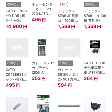
ホビーセンタ
在庫なし
予約
在庫なし
ーカトー 28-
KATO 1-702A
トミックス
トミックス
270 KATOナ
HO DD51 暖
8746 JR貨車
8746 コキ106
ックルカプラ
495
円
地形 HOゲー
コキ106形 前
形 前期型･新
ー 黒 センタ
ジ
期型･新塗装･
塗装･コンテ
14,900
1,568
1,568
円
円
円
リングバネ付
コンテナな
ナなし･2両セ
(10個入り）
し･2両セット
ット Nゲージ
Nゲージ
カトー 11-702
KATO 11-098
在庫なし
在庫なし
カプラーN
小形車両用台
KATO
カトー 1-
(20個入)
車 急行電車1
Z04B8631 ジ
581E4 オロネ
Bトレインシ
352
264
円
円
ャンパ栓KE76
25 901 方向
ョーティー 対
濃青 ランナー
幕 4両分
495
594
円
円
応品 1両分
5個