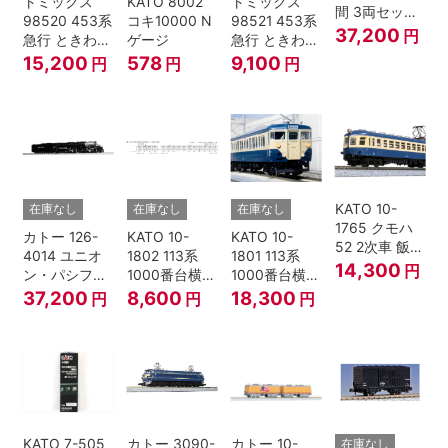
トミックス
KATO 8002
トミックス
間 3両セット
98520 453系
コキ10000 N
98521 453系
HOゲージ
37,200
円
急行 ときわ
ゲージ
急行 ときわ
基本4両セッ
増結3両セッ
15,200
578
9,100
円
円
円
ト Nゲージ
ト Nゲージ
KATO 10-
在庫なし
在庫なし
在庫なし
1765 クモハ
カトー 126-
KATO 10-
KATO 10-
52 2次車 飯田
4014 ユニオ
1802 113系
1801 113系
線 4両セット
14,300
円
ン・パシフィ
1000番台横須
1000番台横須
Nゲージ
ック鉄道 ビッ
賀・総武快速
賀・総武快速
37,200
8,600
18,300
円
円
円
グボーイ＃
線 増結4両セ
線 基本7両セ
4014
ット Nゲージ
ット Nゲージ
KATO 7-505
カトー 3090-
カトー 10-
在庫なし