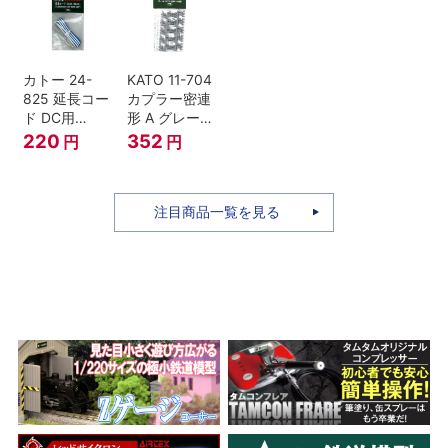
セット Nゲー
ジ
カトー 24-
KATO 11-704
825 延長コー
カプラー密連
ド DC用
形 A グレー
(90cm）
(20個入) (ア
220
352
円
円
ーノルドカプ
ラー用対応)
注目商品一覧を見る