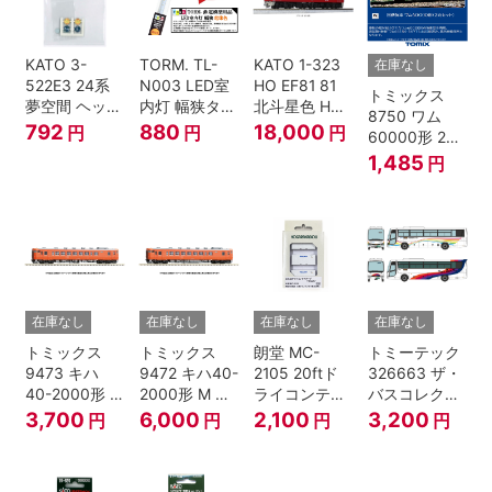
KATO 3-
TORM. TL-
KATO 1-323
在庫なし
522E3 24系
N003 LED室
HO EF81 81
トミックス
夢空間 ヘッド
内灯 幅狭タイ
北斗星色 HO
8750 ワム
マーク 4種各1
プ・電球色 1
ゲージ
792
880
18,000
円
円
円
60000形 2両
個
本 鉄道模型
セット Nゲー
1,485
円
ジ
在庫なし
在庫なし
在庫なし
在庫なし
トミックス
トミックス
朗堂 MC-
トミーテック
9473 キハ
9472 キハ40-
2105 20ftド
326663 ザ・
40-2000形 T
2000形 M N
ライコンテナ
バスコレクシ
Nゲージ
ゲージ
タイプ
ョン 西日本鉄
3,700
6,000
2,100
3,200
円
円
円
円
TRANCY
道・九州産交
バス ひのくに
号 60周年2台