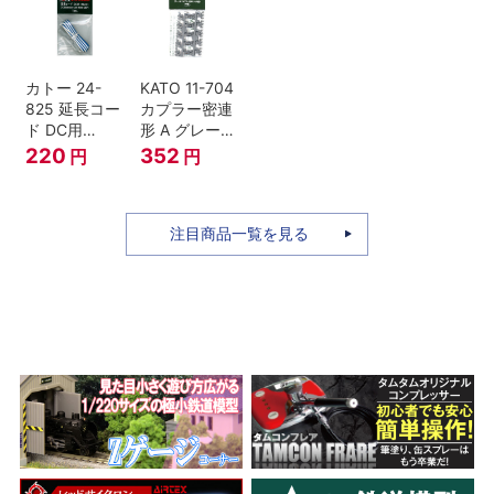
セット Nゲー
ジ
カトー 24-
KATO 11-704
825 延長コー
カプラー密連
ド DC用
形 A グレー
(90cm）
(20個入) (ア
220
352
円
円
ーノルドカプ
ラー用対応)
注目商品一覧を見る