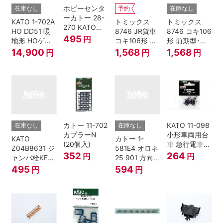
ホビーセンタ
在庫なし
予約
在庫なし
ーカトー 28-
KATO 1-702A
トミックス
トミックス
270 KATOナ
HO DD51 暖
8746 JR貨車
8746 コキ106
ックルカプラ
495
円
地形 HOゲー
コキ106形 前
形 前期型･新
ー 黒 センタ
ジ
期型･新塗装･
塗装･コンテ
14,900
1,568
1,568
円
円
円
リングバネ付
コンテナな
ナなし･2両セ
(10個入り）
し･2両セット
ット Nゲージ
Nゲージ
カトー 11-702
KATO 11-098
在庫なし
在庫なし
カプラーN
小形車両用台
KATO
カトー 1-
(20個入)
車 急行電車1
Z04B8631 ジ
581E4 オロネ
Bトレインシ
352
264
円
円
ャンパ栓KE76
25 901 方向
ョーティー 対
濃青 ランナー
幕 4両分
495
594
円
円
応品 1両分
5個