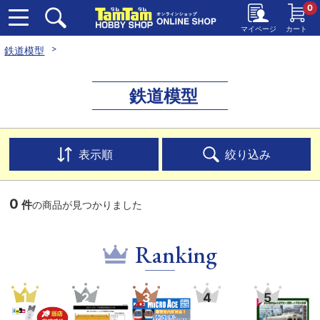
0
マイページ
カート
鉄道模型
鉄道模型
表示順
絞り込み
0
件
の商品が見つかりました
Ranking
1
2
3
4
5