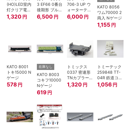
(HO)LED室内
3 EF66 0番台
706-3 UP ウ
KATO 8056
灯クリア電球
後期形 ブルー
ォーターテン
ワム70000 2
色
トレイン牽引
ダー 2両入
1,320
6,500
6,000
円
円
円
両入 Nゲージ
機
1,155
円
KATO 8001
トミックス
トミーテック
在庫なし
トキ15000 N
0337 密連形
259848 TT-
KATO 8003
ゲージ
TNカプラー
04R 鉄道コレ
コキフ10000
(6個入・SPタ
クション
578
1,320
1,056
円
円
円
Nゲージ
イプ)
619
円