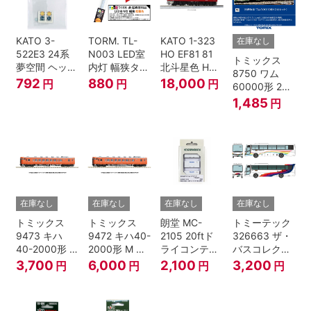
KATO 3-
TORM. TL-
KATO 1-323
在庫なし
522E3 24系
N003 LED室
HO EF81 81
トミックス
夢空間 ヘッド
内灯 幅狭タイ
北斗星色 HO
8750 ワム
マーク 4種各1
プ・電球色 1
ゲージ
792
880
18,000
円
円
円
60000形 2両
個
本 鉄道模型
セット Nゲー
1,485
円
ジ
在庫なし
在庫なし
在庫なし
在庫なし
トミックス
トミックス
朗堂 MC-
トミーテック
9473 キハ
9472 キハ40-
2105 20ftド
326663 ザ・
40-2000形 T
2000形 M N
ライコンテナ
バスコレクシ
Nゲージ
ゲージ
タイプ
ョン 西日本鉄
3,700
6,000
2,100
3,200
円
円
円
円
TRANCY
道・九州産交
バス ひのくに
号 60周年2台