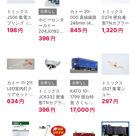
トミックス
カトー 20-
トミックス
在庫なし
JS06 集電ス
000 直線線路
0374 密自連
ホビーセンタ
プリング（Ｌ
248mm (4本
形TNカプラー
ーカトー
=7.5mm・4個
入) Nゲージ
198
845
1,320
円
円
円
Z04J0192 ク
入） 鉄道模型
モハ115 横須
396
円
Nゲージ
賀色 ジャンパ
栓
カトー 11-211
トミックス
在庫なし
在庫なし
LED室内灯ク
JS21 集電シ
トミックス
KATO 10-
リアセット N
ュー
JC6332 密連
1799 寝台特
ゲージ
634
297
円
円
形TNカプラー
急 さくら･は
(SPグレー電
やぶさ/富士
396
17,000
円
円
連付・211系)
24系 9両セッ
ト Ｎゲージ