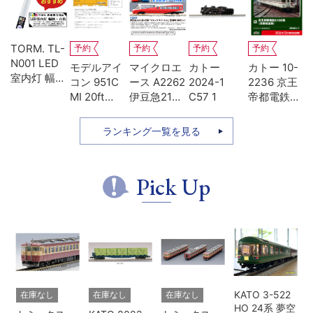
TORM. TL-
予約
予約
予約
予約
N001 LED
-
モデルアイ
マイクロエ
カトー
カトー 10-
室内灯 幅狭
系
コン 951C
ース A2262
2024-1
2236 京王
タイプ・白
MI 20ft
伊豆急2100
C57 1
帝都電鉄
色 1本 鉄道
ち
UM12A ジ
系 5次車 ア
5100系 冷
模型
ッ
ェムカ
ルファ・リ
房改造車 増
ランキング一覧を見る
ゾート21 登
結3両セッ
場時 8両セ
ト
ット
Pick Up
KATO 3-522
在庫なし
在庫なし
在庫なし
HO 24系 夢空