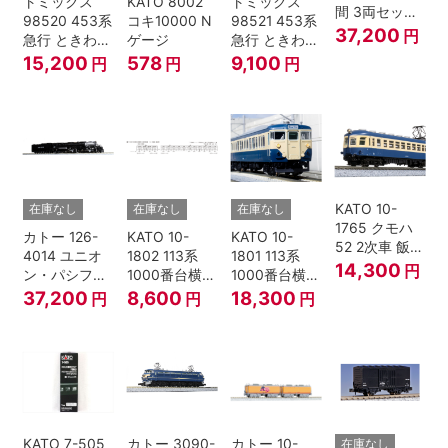
トミックス
KATO 8002
トミックス
間 3両セット
98520 453系
コキ10000 N
98521 453系
HOゲージ
37,200
円
急行 ときわ
ゲージ
急行 ときわ
基本4両セッ
増結3両セッ
15,200
578
9,100
円
円
円
ト Nゲージ
ト Nゲージ
KATO 10-
在庫なし
在庫なし
在庫なし
1765 クモハ
カトー 126-
KATO 10-
KATO 10-
52 2次車 飯田
4014 ユニオ
1802 113系
1801 113系
線 4両セット
14,300
円
ン・パシフィ
1000番台横須
1000番台横須
Nゲージ
ック鉄道 ビッ
賀・総武快速
賀・総武快速
37,200
8,600
18,300
円
円
円
グボーイ＃
線 増結4両セ
線 基本7両セ
4014
ット Nゲージ
ット Nゲージ
KATO 7-505
カトー 3090-
カトー 10-
在庫なし