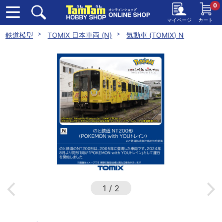
0
マイページ
カート
鉄道模型
TOMIX 日本車両 (N)
気動車 (TOMIX) N
1
/
2