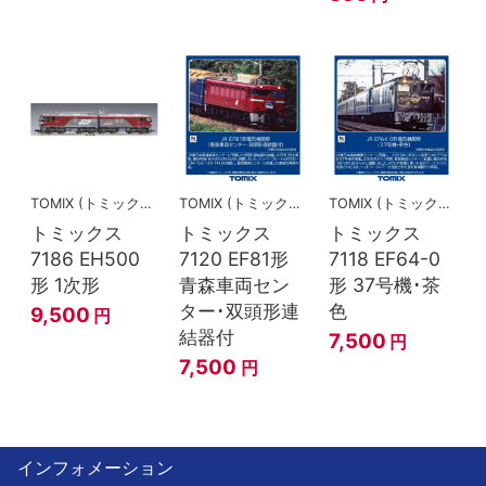
TOMIX (トミックス)
TOMIX (トミックス)
TOMIX (トミックス)
トミックス
トミックス
トミックス
7186 EH500
7120 EF81形
7118 EF64-0
形 1次形
青森車両セン
形 37号機･茶
ター･双頭形連
色
9,500
円
結器付
7,500
円
7,500
円
インフォメーション