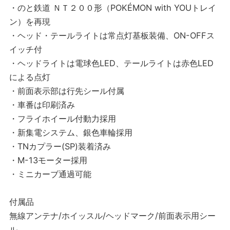
・のと鉄道 ＮＴ２００形（POKÉMON with YOUトレイ
ン）を再現
・ヘッド・テールライトは常点灯基板装備、ON-OFFス
イッチ付
・ヘッドライトは電球色LED、テールライトは赤色LED
による点灯
・前面表示部は行先シール付属
・車番は印刷済み
・フライホイール付動力採用
・新集電システム、銀色車輪採用
・TNカプラー(SP)装着済み
・M-13モーター採用
・ミニカーブ通過可能
付属品
無線アンテナ/ホイッスル/ヘッドマーク/前面表示用シー
ル