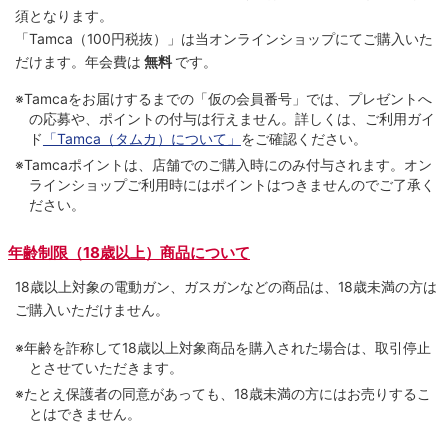
須となります。
「Tamca
（100円税抜）
」は当オンラインショップにてご購⼊いた
だけます。
年会費は
無料
です。
※Tamcaをお届けするまでの「仮の会員番号」では、プレゼントへ
の応募や、ポイントの付与は⾏えません。詳しくは、ご利⽤ガイ
ド
「Tamca（タムカ）について」
をご確認ください。
※Tamcaポイントは、店舗でのご購⼊時にのみ付与されます。オン
ラインショップご利用時にはポイントはつきませんのでご了承く
ださい。
年齢制限（18歳以上）商品について
18歳以上対象の電動ガン、ガスガンなどの商品は、18歳未満の方は
ご購入いただけません。
※年齢を詐称して18歳以上対象商品を購入された場合は、取引停止
とさせていただきます。
※たとえ保護者の同意があっても、18歳未満の方にはお売りするこ
とはできません。