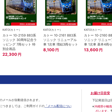
KATO(カトー）
KATO(カトー）
KATO(カトー）
カトー 10-2159 883系
カトー 10-2161 883系
カトー 10-2160 8
ソニック 30周年記念ラ
ソニック リニューアル
ソニック リニュー
ッピング 7両セット 特
車 1次車 増結3両セット
車 1次車 基本4両
別企画品
8,100
13,600
円
円
22,300
円
お届け日目安
のメールが自動送信されます。
下記発送日は
につきましては、ご利用ガイドの
「メール配信につい
※
沖縄県や離
ざいます。