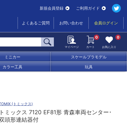
新規会員登録
ご利用ガイド
よくあるご質問
お問い合わせ
会員ログイン
0
0
マイページ
カート
お気に入り
ミニカー
スケールプラモデル
カラー工具
玩具
TOMIX (トミックス)
トミックス 7120 EF81形 青森車両センター･
双頭形連結器付