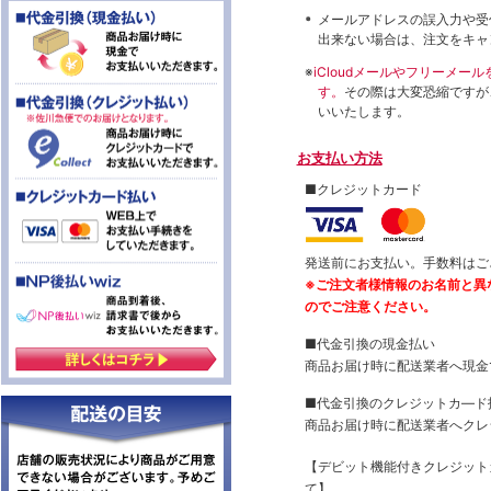
メールアドレスの誤入力や受
出来ない場合は、注文をキャ
※
iCloudメールやフリーメ
す。
その際は大変恐縮ですが
いいたします。
お支払い方法
■クレジットカード
発送前にお支払い。手数料はご
※ご注文者様情報のお名前と異
のでご注意ください。
■代金引換の現金払い
商品お届け時に配送業者へ現金
■代金引換のクレジットカ―ド
商品お届け時に配送業者へクレ
【デビット機能付きクレジッ
て】