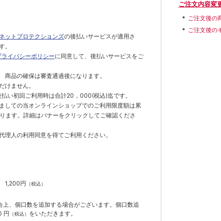
ご注文内容変
ご注文後の
ご注文後の
ネットプロテクションズ
の後払いサービスが適用さ
す。
プライバシーポリシー
に同意して、後払いサービスをご
 商品の確保は審査通過後になります。
だけません。
払い初回ご利用時は合計20，000(税込)迄です。
ましての当オンラインショップでのご利用限度額は累
でとなります。詳細はバナーをクリックしてご確認くださ
代理人の利用同意を得てご利用ください。
）
】
1,200円
（税込）
合上、個口数を追加する場合がございます。個口数追
 円
をいただきます。
（税込）