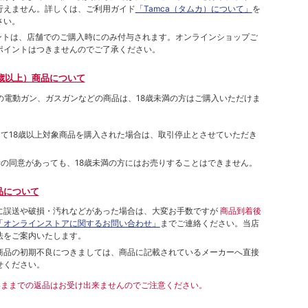
⾏えません。詳しくは、ご利⽤ガイド
「Tamca（タムカ）について」
を
さい。
ポイントは、店舗でのご購⼊時にのみ付与されます。オンラインショップご
ポイントはつきませんのでご了承ください。
歳以上）商品について
象の電動ガン、ガスガンなどの商品は、18歳未満の方はご購入いただけま
して18歳以上対象商品を購入された場合は、取引停止とさせていただき
者の同意があっても、18歳未満の方にはお売りすることはできません。
品について
に誤送や破損・汚れなどがあった場合は、大変お手数ですが
商品到着後
「オンラインストアに関するお問い合わせ」
までご連絡ください。当店
法をご案内いたします。
商品の初期不良につきましては、商品に記載されているメーカーへ直接
せください。
いままでの返品はお受け出来ませんのでご注意ください。