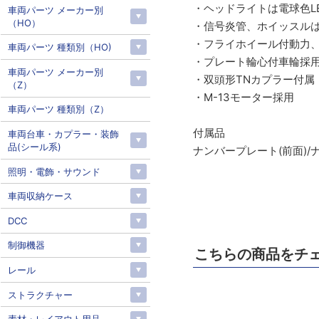
・ヘッドライトは電球色L
車両パーツ メーカー別
（HO）
・信号炎管、ホイッスル
・フライホイール付動力
車両パーツ 種類別（HO)
・プレート輪心付車輪採
車両パーツ メーカー別
・双頭形TNカプラー付属
（Z）
・M-13モーター採用
車両パーツ 種類別（Z）
付属品
車両台車・カプラー・装飾
品(シール系)
ナンバープレート(前面)/
照明・電飾・サウンド
車両収納ケース
DCC
制御機器
こちらの商品をチ
レール
ストラクチャー