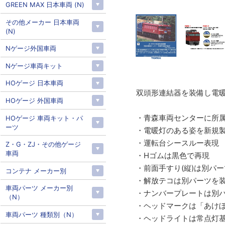
GREEN MAX 日本車両 (N)
その他メーカー 日本車両
(N)
Nゲージ外国車両
Nゲージ車両キット
HOゲージ 日本車両
双頭形連結器を装備し電暖
HOゲージ 外国車両
・青森車両センターに所属
HOゲージ 車両キット・パ
ーツ
・電暖灯のある姿を新規
・運転台シースルー表現
Z・G・ZJ・その他ゲージ
車両
・Hゴムは黒色で再現
・前面手すり(縦)は別パ
コンテナ メーカー別
・解放テコは別パーツを
車両パーツ メーカー別
・ナンバープレートは別パーツ付
（N）
・ヘッドマークは「あけぼの
車両パーツ 種類別（N）
・ヘッドライトは常点灯基