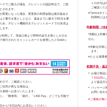
トの付与は
ードでご購入の場合、クレジットの認証時点で、ご指
ご確認くだ
とされます。
※Tamca
が変更になった場合、変更前の利用金額は後日返金さ
利用時には
は２重引き落としとなり、返金までに最大で60日を要
ため、デビット機能付きクレジットカードでの決済は
年齢制限（18
します。
18歳以上対
を利用して、預金口座より即時代金引き落としがされ
せん。
発行されたキャッシュカードを使用したJ-Debitシ
※年齢を詐称
ます。
※たとえ保護
初期不良・返
お届け商品
７日以内
に
すので、ご確認ください。
より返品方
ご住所が異なる場合は、
パッケージ
入者様へお送りいたします。
お問い合わ
」「郵便局」「銀行」「LINE Pay」どこでも可能で
※ご連絡が無
日から14日以内にお支払いください。