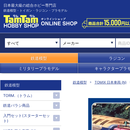
日本最大級の総合ホビー専門店
鉄道模型・トイガン・ラジコン・プラモデル
メーカー
鉄道模型
ラジコン
ミリタリープラモデル
キャラクタープラ
鉄道模型
TOMIX 日本車両 (N)
鉄道模型
TORM.（トラム）
鉄道バラシ商品
入門セット(スターターセッ
ト)