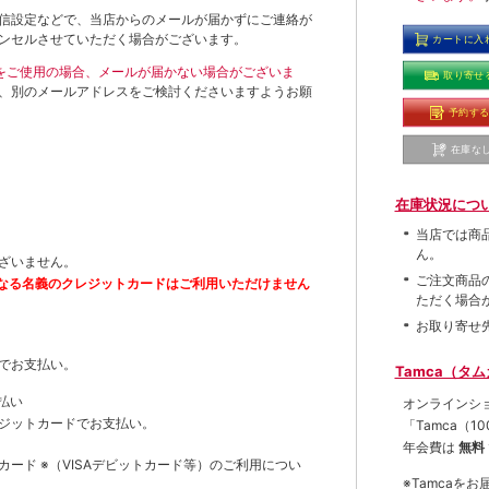
信設定などで、当店からのメールが届かずにご連絡が
ンセルさせていただく場合がございます。
カートに入
ールをご使用の場合、メールが届かない場合がございま
取り寄せ
、別のメールアドレスをご検討くださいますようお願
予約す
在庫な
在庫状況につ
当店では商
ん。
ざいません。
ご注文商品
なる名義のクレジットカードはご利用いただけません
ただく場合
お取り寄せ
でお支払い。
Tamca（タ
払い
オンラインシ
ジットカードでお支払い。
「Tamca
（1
年会費は
無料
トカード
※（VISAデビットカード等）
のご利用につい
※Tamca