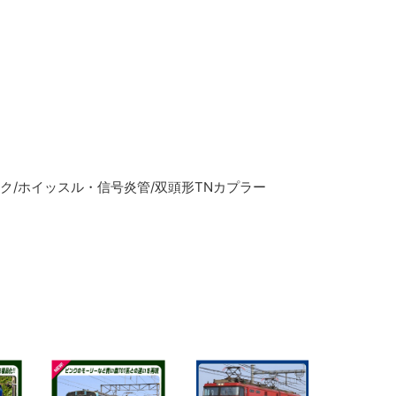
ーク/ホイッスル・信号炎管/双頭形TNカプラー