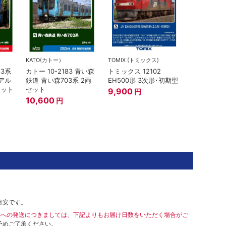
KATO(カトー）
TOMIX (トミックス)
83系
カトー 10-2183 青い森
トミックス 12102
アル
鉄道 青い森703系 2両
EH500形 3次形･初期型
セット
セット
9,900
円
10,600
円
目安です。
島への発送につきましては、下記よりもお届け日数をいただく場合がご
予めご了承ください。