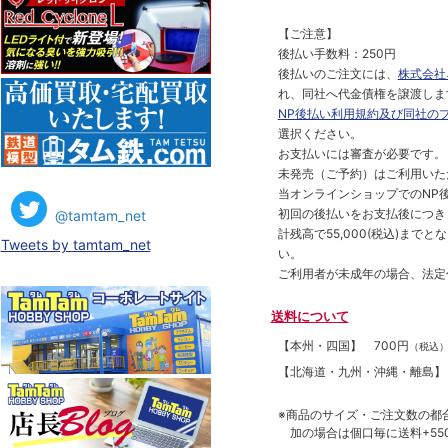
【ご注意】
後払い手数料：250円
後払いのご注文には、
株式会社
れ、同社へ代金債権を譲渡しま
NP後払い利用規約及び同社の
選択ください。
お支払いには審査が必要です。
未発売（ご予約）はご利用いた
当オンラインショップでのNP後
初回の後払いをお支払後につき
@tamtam_net
計残高で55,000(税込)ま
Tweets by tamtam_net
い。
ご利用者が未成年の場合、法定
送料について
【本州・四国】
700円
（税込
【北海道・九州・沖縄・離島
※商品のサイズ・ご注文数の都
加の場合は個口毎に送料+550