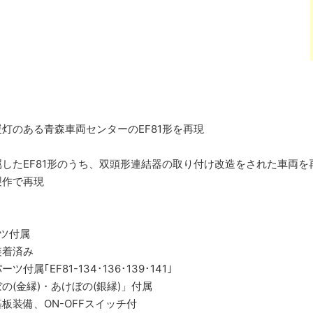
灯のある青森車両センターのEF81形を再現
したEF81形のうち、双頭形連結器の取り付け改造をされた車両
製作で再現
ーツ付属
装着済み
属｢EF81-134･136･139･141｣
(金縁)・あけぼの(銀縁)」付属
板装備、ON-OFFスイッチ付