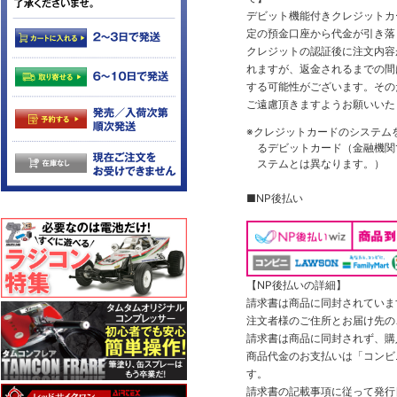
デビット機能付きクレジットカ
定の預金口座から代金が引き落
クレジットの認証後に注文内容
れますが、返金されるまでの間
する可能性がございます。その
ご遠慮頂きますようお願いいた
※クレジットカードのシステム
るデビットカード（金融機関で
ステムとは異なります。）
■NP後払い
【NP後払いの詳細】
請求書は商品に同封されていま
注文者様のご住所とお届け先の
請求書は商品に同封されず、購
商品代金のお支払いは「コンビニ
す。
請求書の記載事項に従って発行