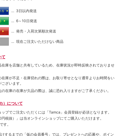
… 3日以内発送
れる
… 6～10日発送
る
… 発売・入荷次第順次発送
る
… 現在ご注文いただけない商品
し
いて
品在庫を店舗と共有しているため、在庫状況が即時反映されておりませ
の在庫が不足・在庫切れの際は、お取り寄せとなり通常よりお時間をい
がございます。
先の在庫の在庫が欠品の際は、誠に恐れ入りますがご了承ください。
ムカ）について
ョップでご注⽂いただくには「Tamca」会員登録が必須となります。
00円税抜）
」は当オンラインショップにてご購⼊いただけます。
です。
をお届けするまでの「仮の会員番号」では、プレゼントへの応募や、ポイン