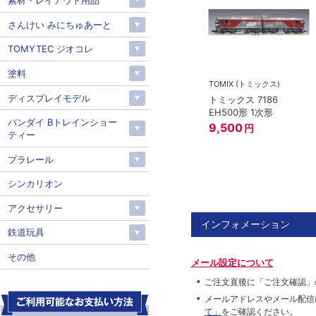
素材・レイアウト用品
さんけい みにちゅあーと
TOMYTEC ジオコレ
塗料
TOMIX (トミックス)
ディスプレイモデル
トミックス 7186
EH500形 1次形
バンダイ Bトレインショー
9,500
円
ティー
プラレール
シンカリオン
アクセサリー
インフォメーション
鉄道玩具
その他
メール設定について
ご注文直後に「ご注文確認」
メールアドレスやメール配信
て」
をご確認ください。