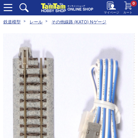
0
マイページ
カート
鉄道模型
レール
その他線路 (KATO) Nゲージ