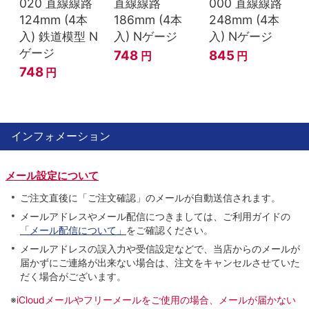
020 直線線路
直線線路
000 直線線路
124mm (4本
186mm (4本
248mm (4本
入) 鉄道模型 N
入) Nゲージ
入) Nゲージ
ゲージ
748
845
円
円
748
円
インフォメーション
メール設定について
ご注文直後に「ご注文確認」のメールが自動送信されます。
メールアドレスやメール配信につきましては、ご利用ガイドの
「メール配信について」
をご確認ください。
メールアドレスの誤入力や受信設定などで、当店からのメールが
届かずにご連絡が出来ない場合は、注文をキャンセルさせていた
だく場合がございます。
※
iCloudメールやフリーメールをご使用の場合、メールが届かない