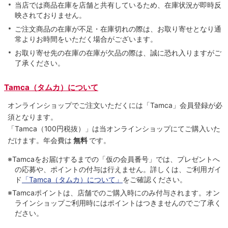
当店では商品在庫を店舗と共有しているため、在庫状況が即時反
映されておりません。
ご注文商品の在庫が不足・在庫切れの際は、お取り寄せとなり通
常よりお時間をいただく場合がございます。
お取り寄せ先の在庫の在庫が欠品の際は、誠に恐れ入りますがご
了承ください。
Tamca（タムカ）について
オンラインショップでご注⽂いただくには「Tamca」会員登録が必
須となります。
「Tamca
（100円税抜）
」は当オンラインショップにてご購⼊いた
だけます。
年会費は
無料
です。
※Tamcaをお届けするまでの「仮の会員番号」では、プレゼントへ
の応募や、ポイントの付与は⾏えません。詳しくは、ご利⽤ガイ
ド
「Tamca（タムカ）について」
をご確認ください。
※Tamcaポイントは、店舗でのご購⼊時にのみ付与されます。オン
ラインショップご利用時にはポイントはつきませんのでご了承く
ださい。