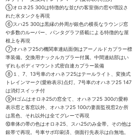
⑤オロネ25 300は特徴的な並びの客室側の窓や増設さ
れた水タンクを再現
⑥スハ25 300は黒縁の外周が銀色の横長なラウンジ窓
や多数のルーバー、パンタグラフ搭載による特徴的な屋
根上を再現
⑦オハネフ25の機関車連結面側はアーノルドカプラー標
準装備。交換用ナックルカプラー付属。中間連結部はい
ずれもボディマウント式密自連カプラー装備
⑧１、7、13号車のオハネフ25はテールライト、変換式
トレインマーク(愛称表示)点灯。7号車のオハネフ25 147
は消灯スイッチ付
⑨Hゴムはオロネ25の窓全て、オハネフ25 300の愛称
表示窓と客窓以外、オハネフ25 100の妻面監視窓2か所
は黒色、それ以外は全てグレーで再現
⑩車体の帯の色はオロネ25、スハ25のみ金帯。その他は
銀帯で再現。号車サボ印刷済、側面行先表示は白無地。