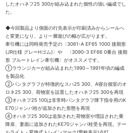
したオハネフ25 300が組み込まれた個性の強い編成でし
た。
◆今回製品より側面の行先表示が印刷済みからシールへ
と変更になり、より一層遊びの幅が広がります。
牽引機には同時発売予定の〈3061-A EF65 1000 後期形
(JR仕様 グレーHゴム)〉や 〈3090-3 EF66 0番台 後期
形 ブルートレイン牽引機〉がオススメです。
①ラウンジカーが組み込まれた1990～1991年頃の編成
を製品化
②パンタグラフが特徴的なスハ25 300、A寝台個室のオ
ロネ25 300、荷物室を設置したオハネフ25 300を再現
③オハネフ25 100は非常時パンタグラフ降下指令用のK
E70ジャンパ栓が追加された形態を再現
④オハネフ25 300は追加された荷物室や増設された乗
降扉、妻面に追加されたKE70ジャンパ栓受を再現。テー
ルライト・変換式トレインマーク(愛称表示)点灯