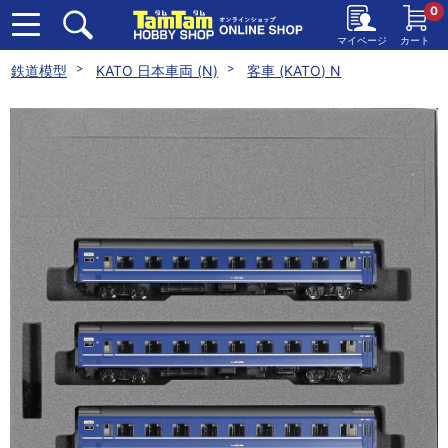
0
マイページ
カート
鉄道模型
KATO 日本車両 (N)
客車 (KATO) N