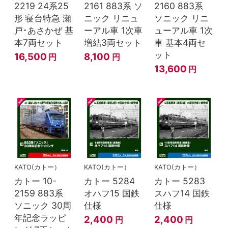
2219 24系25
2161 883系 ソ
2160 883系
形 寝台特急 瀬
ニック リニュ
ソニック リニ
戸･あさかぜ 基
ーアル車 1次車
ューアル車 1次
本7両セット
増結3両セット
車 基本4両セ
ット
16,500
8,100
円
円
13,600
円
KATO(カトー）
KATO(カトー）
KATO(カトー）
カトー 10-
カトー 5284
カトー 5283
2159 883系
オハフ15 国鉄
スハフ14 国鉄
ソニック 30周
仕様
仕様
年記念ラッピ
2,400
2,400
円
円