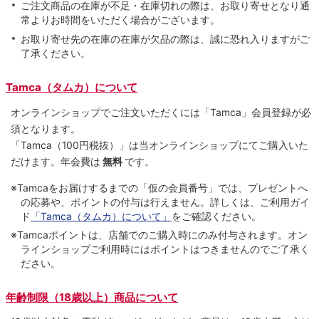
ご注文商品の在庫が不足・在庫切れの際は、お取り寄せとなり通
常よりお時間をいただく場合がございます。
お取り寄せ先の在庫の在庫が欠品の際は、誠に恐れ入りますがご
了承ください。
Tamca（タムカ）について
オンラインショップでご注⽂いただくには「Tamca」会員登録が必
須となります。
「Tamca
（100円税抜）
」は当オンラインショップにてご購⼊いた
だけます。
年会費は
無料
です。
※Tamcaをお届けするまでの「仮の会員番号」では、プレゼントへ
の応募や、ポイントの付与は⾏えません。詳しくは、ご利⽤ガイ
ド
「Tamca（タムカ）について」
をご確認ください。
※Tamcaポイントは、店舗でのご購⼊時にのみ付与されます。オン
ラインショップご利用時にはポイントはつきませんのでご了承く
ださい。
年齢制限（18歳以上）商品について