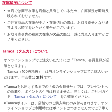
在庫状況について
当店では商品在庫を店舗と共有しているため、在庫状況が即時反
映されておりません。
ご注文商品の在庫が不足・在庫切れの際は、お取り寄せとなり通
常よりお時間をいただく場合がございます。
お取り寄せ先の在庫の在庫が欠品の際は、誠に恐れ入りますがご
了承ください。
Tamca（タムカ）について
オンラインショップでご注⽂いただくには「Tamca」会員登録が必
須となります。
「Tamca
（100円税抜）
」は当オンラインショップにてご購⼊いた
だけます。
年会費は
無料
です。
※Tamcaをお届けするまでの「仮の会員番号」では、プレゼントへ
の応募や、ポイントの付与は⾏えません。詳しくは、ご利⽤ガイ
ド
「Tamca（タムカ）について」
をご確認ください。
※Tamcaポイントは、店舗でのご購⼊時にのみ付与されます。オン
ラインショップご利用時にはポイントはつきませんのでご了承く