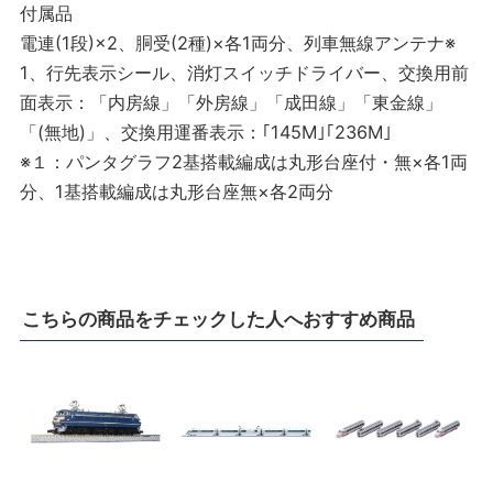
付属品
電連(1段)×2、胴受(2種)×各1両分、列車無線アンテナ※
1、行先表示シール、消灯スイッチドライバー、交換用前
面表示：「内房線」「外房線」「成田線」「東金線」
「(無地)」、交換用運番表示：｢145M｣｢236M｣
※１：パンタグラフ2基搭載編成は丸形台座付・無×各1両
分、1基搭載編成は丸形台座無×各2両分
こちらの商品をチェックした人へおすすめ商品