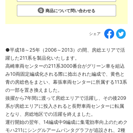
商品について問い合わせる
シェア
●平成18～25年（2006～2013）の間、房総エリアで活
躍した211系を製品化いたします。
高崎車両センターの211系3000番台がグリーン車を組込
み10両固定編成化される際に捻出された編成で、黄色と
青の房総色をまとい、幕張車両センターに所属する113系
の一部を置き換えました。
抜擢から7年間に渡って房総エリアで活躍し、その後209
系が房総エリアに投入されると長野車両センターに転属
となり、房総地区での活躍を終えました。
運行開始の翌年、14編成中9編成に集電効率向上のためク
モハ211にシングルアームパンタグラフが追設され、2種