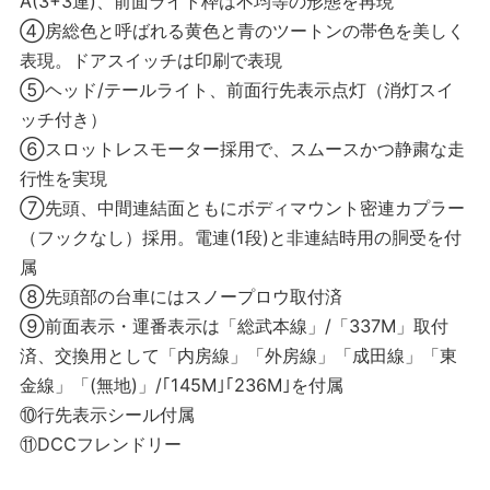
A(3+3連)、前面ライト枠は不均等の形態を再現
④房総色と呼ばれる黄色と青のツートンの帯色を美しく
表現。ドアスイッチは印刷で表現
⑤ヘッド/テールライト、前面行先表示点灯（消灯スイ
ッチ付き）
⑥スロットレスモーター採用で、スムースかつ静粛な走
行性を実現
⑦先頭、中間連結面ともにボディマウント密連カプラー
（フックなし）採用。電連(1段)と非連結時用の胴受を付
属
⑧先頭部の台車にはスノープロウ取付済
⑨前面表示・運番表示は「総武本線」/「337M」取付
済、交換用として「内房線」「外房線」「成田線」「東
金線」「(無地)」/｢145M｣｢236M｣を付属
⑩行先表示シール付属
⑪DCCフレンドリー