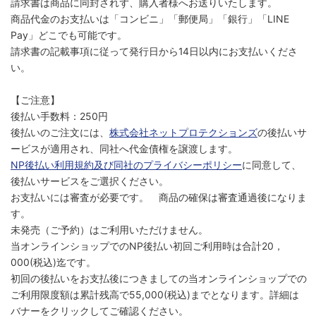
請求書は商品に同封されず、購入者様へお送りいたします。
商品代金のお支払いは「コンビニ」「郵便局」「銀行」「LINE
Pay」どこでも可能です。
請求書の記載事項に従って発行日から14日以内にお支払いくださ
い。
【ご注意】
後払い手数料：250円
後払いのご注文には、
株式会社ネットプロテクションズ
の後払いサ
ービスが適用され、同社へ代金債権を譲渡します。
NP後払い利用規約及び同社のプライバシーポリシー
に同意して、
後払いサービスをご選択ください。
お支払いには審査が必要です。 商品の確保は審査通過後になりま
す。
未発売（ご予約）はご利用いただけません。
当オンラインショップでのNP後払い初回ご利用時は合計20，
000(税込)迄です。
初回の後払いをお支払後につきましての当オンラインショップでの
ご利用限度額は累計残高で55,000(税込)までとなります。詳細は
バナーをクリックしてご確認ください。