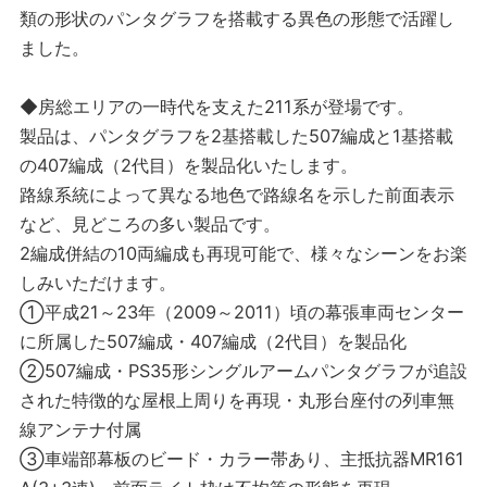
類の形状のパンタグラフを搭載する異色の形態で活躍し
ました。
◆房総エリアの一時代を支えた211系が登場です。
製品は、パンタグラフを2基搭載した507編成と1基搭載
の407編成（2代目）を製品化いたします。
路線系統によって異なる地色で路線名を示した前面表示
など、見どころの多い製品です。
2編成併結の10両編成も再現可能で、様々なシーンをお楽
しみいただけます。
①平成21～23年（2009～2011）頃の幕張車両センター
に所属した507編成・407編成（2代目）を製品化
②507編成・PS35形シングルアームパンタグラフが追設
された特徴的な屋根上周りを再現・丸形台座付の列車無
線アンテナ付属
③車端部幕板のビード・カラー帯あり、主抵抗器MR161