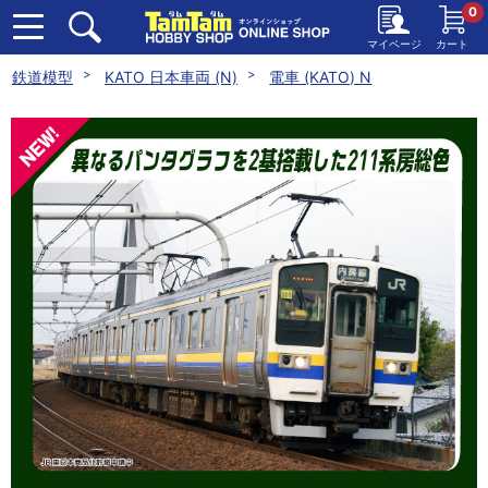
0
マイページ
カート
鉄道模型
KATO 日本車両 (N)
電車 (KATO) N