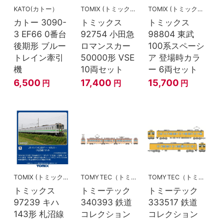
KATO(カトー）
TOMIX (トミックス)
TOMIX (トミックス)
カトー 3090-
トミックス
トミックス
3 EF66 0番台
92754 小田急
98804 東武
後期形 ブルー
ロマンスカー
100系スペーシ
トレイン牽引
50000形 VSE
ア 登場時カラ
機
10両セット
ー 6両セット
6,500
17,400
15,700
円
円
円
TOMIX (トミックス)
TOMYTEC（トミーテック）
TOMYTEC（トミーテック）
トミックス
トミーテック
トミーテック
97239 キハ
340393 鉄道
333517 鉄道
143形 札沼線
コレクション
コレクション