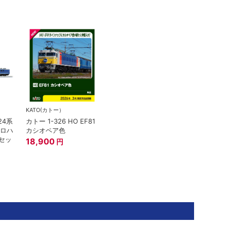
KATO(カトー）
24系
カトー 1-326 HO EF81
オロハ
カシオペア色
両セッ
18,900
円