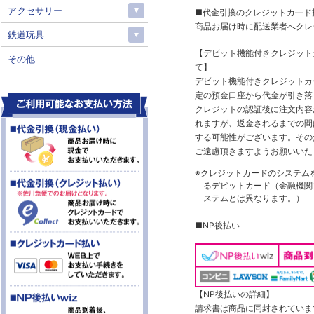
アクセサリー
■代金引換のクレジットカ―ド
商品お届け時に配送業者へクレ
鉄道玩具
【デビット機能付きクレジッ
その他
て】
デビット機能付きクレジットカ
定の預金口座から代金が引き落
クレジットの認証後に注文内容
れますが、返金されるまでの間
する可能性がございます。その
ご遠慮頂きますようお願いいた
※クレジットカードのシステム
るデビットカード（金融機関で
ステムとは異なります。）
■NP後払い
【NP後払いの詳細】
請求書は商品に同封されていま