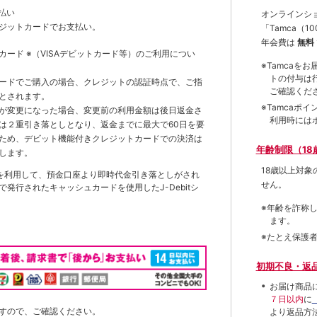
払い
オンラインシ
ジットカードでお支払い。
「Tamca
（1
年会費は
無料
トカード
※（VISAデビットカード等）
のご利用につい
※Tamca
トの付与は
ードでご購入の場合、クレジットの認証時点で、ご指
ご確認くだ
とされます。
※Tamca
が変更になった場合、変更前の利用金額は後日返金さ
利用時には
は２重引き落としとなり、返金までに最大で60日を要
ため、デビット機能付きクレジットカードでの決済は
年齢制限（18
します。
18歳以上対
を利用して、預金口座より即時代金引き落としがされ
せん。
発行されたキャッシュカードを使用したJ-Debitシ
※年齢を詐称
ます。
※たとえ保護
初期不良・返
お届け商品
７日以内
に
すので、ご確認ください。
より返品方