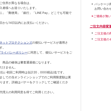
ご住所が異なる場合は、
パッケージ
入者様へお送りいたします。
お問い合わ
」「郵便局」「銀行」「LINE Pay」どこでも可能で
※ご連絡が無
日から14日以内にお支払いください。
ご注文内容変
ご注文後の
ご注文後の
ネットプロテクションズ
の後払いサービスが適用さ
す。
プライバシーポリシー
に同意して、後払いサービスをご
 商品の確保は審査通過後になります。
だけません。
払い初回ご利用時は合計20，000(税込)迄です。
ましての当オンラインショップでのご利用限度額は累
でとなります。詳細はバナーをクリックしてご確認くださ
代理人の利用同意を得てご利用ください。
）