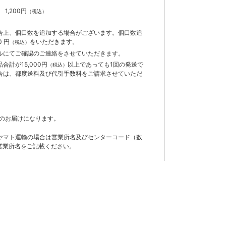
】
1,200円
（税込）
合上、個口数を追加する場合がございます。個口数追
 円
をいただきます。
（税込）
ルにてご確認のご連絡をさせていただきます。
計が15,000円
以上であっても1回の発送で
（税込）
合は、都度送料及び代引手数料をご請求させていただ
のお届けになります。
ヤマト運輸の場合は営業所名及びセンターコード（数
営業所名をご記載ください。