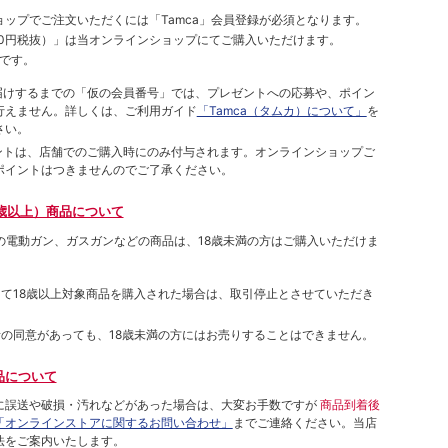
ョップでご注⽂いただくには「Tamca」会員登録が必須となります。
00円税抜）
」は当オンラインショップにてご購⼊いただけます。
です。
をお届けするまでの「仮の会員番号」では、プレゼントへの応募や、ポイン
⾏えません。詳しくは、ご利⽤ガイド
「Tamca（タムカ）について」
を
さい。
ポイントは、店舗でのご購⼊時にのみ付与されます。オンラインショップご
ポイントはつきませんのでご了承ください。
歳以上）商品について
象の電動ガン、ガスガンなどの商品は、18歳未満の方はご購入いただけま
して18歳以上対象商品を購入された場合は、取引停止とさせていただき
者の同意があっても、18歳未満の方にはお売りすることはできません。
品について
に誤送や破損・汚れなどがあった場合は、大変お手数ですが
商品到着後
「オンラインストアに関するお問い合わせ」
までご連絡ください。当店
法をご案内いたします。