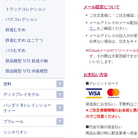
メール設定について
トラックコレクション
ご注文直後に「ご注文確認」
バスコレクション
メールアドレスやメール配信
て」
をご確認ください。
鉄道むすめ
メールアドレスの誤入力や受
鉄道むすめ はこてつ
出来ない場合は、注文をキャ
バスむすめ
※
iCloudメールやフリーメ
す。
その際は大変恐縮ですが
部品模型 1/12 鉄道小物
いいたします。
部品模型 1/12 内装模型
お支払い方法
■クレジットカード
塗料
ディスプレイモデル
発送前にお支払い。手数料はご
バンダイ Bトレインショー
※ご注文者様情報のお名前と異
ティー
のでご注意ください。
プラレール
■代金引換の現金払い
シンカリオン
商品お届け時に配送業者へ現金