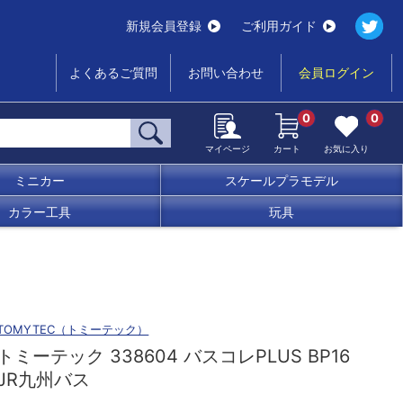
新規会員登録
ご利用ガイド
よくあるご質問
お問い合わせ
会員ログイン
0
0
マイページ
カート
お気に入り
ミニカー
スケールプラモデル
カラー工具
玩具
TOMYTEC（トミーテック）
トミーテック 338604 バスコレPLUS BP16
JR九州バス