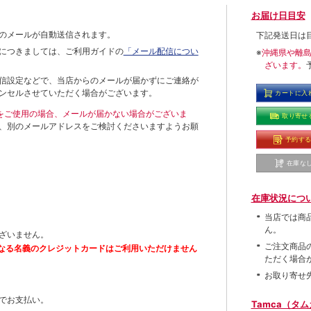
お届け日目安
のメールが自動送信されます。
下記発送日は
につきましては、ご利用ガイドの
「メール配信につい
※
沖縄県や離
ざいます。
信設定などで、当店からのメールが届かずにご連絡が
ンセルさせていただく場合がございます。
カートに入
ールをご使用の場合、メールが届かない場合がございま
取り寄せ
、別のメールアドレスをご検討くださいますようお願
予約す
在庫な
在庫状況につ
当店では商
ん。
ざいません。
ご注文商品
なる名義のクレジットカードはご利用いただけません
ただく場合
お取り寄せ
でお支払い。
Tamca（タ