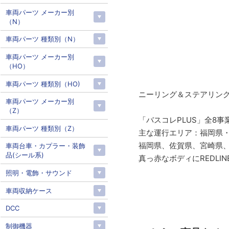
車両パーツ メーカー別
（N）
車両パーツ 種類別（N）
車両パーツ メーカー別
（HO）
車両パーツ 種類別（HO)
ニーリング＆ステアリング
車両パーツ メーカー別
（Z）
「バスコレPLUS」全8事
車両パーツ 種類別（Z）
主な運行エリア：福岡県
福岡県、佐賀県、宮崎県
車両台車・カプラー・装飾
品(シール系)
真っ赤なボディにREDL
照明・電飾・サウンド
車両収納ケース
DCC
制御機器