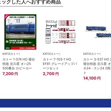
ェックした人へおすすめ商品
KATO(カトー）
KATO(カトー）
KATO(カトー）
カトー 1-574 HO 寝台
カトー 7-103-1 HO
カトー 3-537 HO 
特急 北斗星 オハ25
EF81 グレードアップパ
寝台特急 北斗星 
500番台 ロビーカー
ーツセット
ネ24・スシ24 2
ト
7,200
2,700
円
円
14,100
円