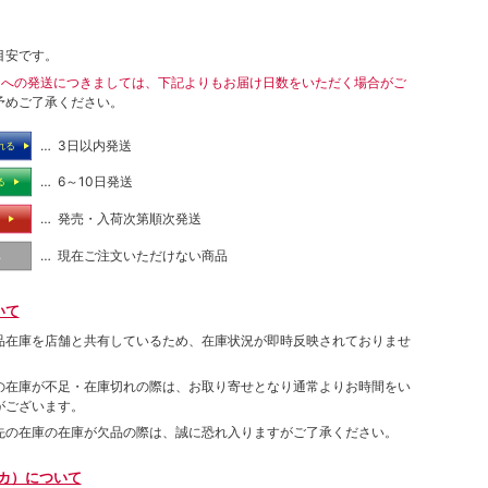
目安です。
島への発送につきましては、下記よりもお届け日数をいただく場合がご
予めご了承ください。
… 3日以内発送
れる
… 6～10日発送
る
… 発売・入荷次第順次発送
る
… 現在ご注文いただけない商品
し
いて
品在庫を店舗と共有しているため、在庫状況が即時反映されておりませ
の在庫が不足・在庫切れの際は、お取り寄せとなり通常よりお時間をい
がございます。
先の在庫の在庫が欠品の際は、誠に恐れ入りますがご了承ください。
ムカ）について