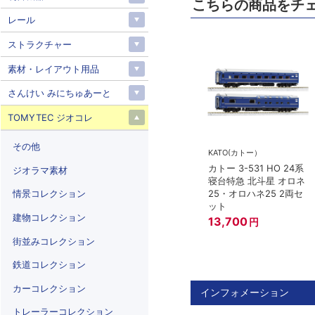
こちらの商品をチ
レール
ストラクチャー
素材・レイアウト用品
さんけい みにちゅあーと
TOMYTEC ジオコレ
その他
KATO(カトー）
カトー 3-531 HO 24系
ジオラマ素材
寝台特急 北斗星 オロネ
25・オロハネ25 2両セ
情景コレクション
ット
建物コレクション
13,700
円
街並みコレクション
鉄道コレクション
カーコレクション
インフォメーション
トレーラーコレクション