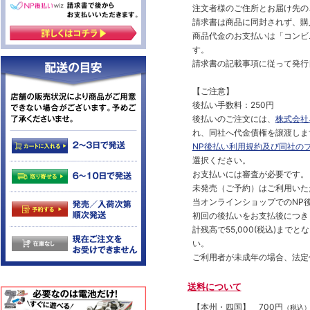
注文者様のご住所とお届け先の
請求書は商品に同封されず、購
商品代金のお支払いは「コンビニ
す。
請求書の記載事項に従って発行
【ご注意】
後払い手数料：250円
後払いのご注文には、
株式会社
れ、同社へ代金債権を譲渡しま
NP後払い利用規約及び同社の
選択ください。
お支払いには審査が必要です。
未発売（ご予約）はご利用いた
当オンラインショップでのNP後
初回の後払いをお支払後につき
計残高で55,000(税込)ま
い。
ご利用者が未成年の場合、法定
送料について
【本州・四国】
700円
（税込