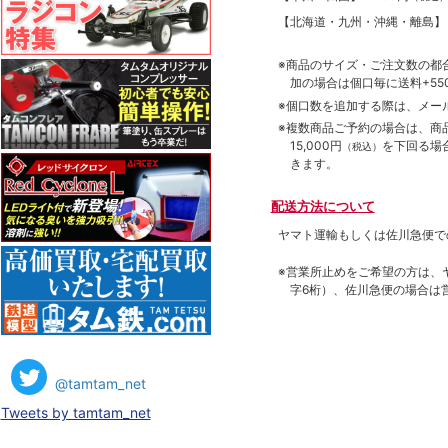
【北海道・九州・沖縄・離島
※商品のサイズ・ご注文数の都
加の場合は個口毎に送料+550
※個口数を追加する際は、メー
※複数商品ご予約の場合は、商品合
15,000円
を下回る場
（税込）
きます。
配送方法について
ヤマト運輸もしくは佐川急便で
※営業所止めをご希望の方は、
字6桁）、佐川急便の場合は
@tamtam_net
Tweets by tamtam_net