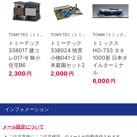
TOMYTEC（トミーテック）
TOMYTEC（トミーテック）
TOMIX (トミックス)
トミーテック
トミーテック
トミックス
338017 建コ
338024 情景
HO-733 タキ
レ017-6 狭小
小物041-2 日
1000形 日本オ
住宅B6
本庭園セット2
イルターミナ
ル
2,300
2,000
円
円
6,000
円
インフォメーション
メール設定について
ご注文直後に「ご注文確認」のメールが自動送信されます。