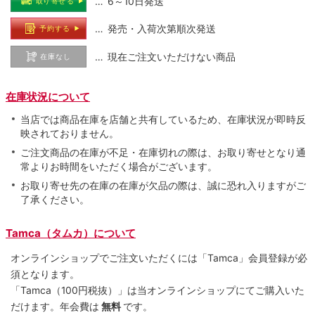
… 6～10日発送
取り寄せる
… 発売・入荷次第順次発送
予約する
… 現在ご注文いただけない商品
在庫なし
在庫状況について
当店では商品在庫を店舗と共有しているため、在庫状況が即時反
映されておりません。
ご注文商品の在庫が不足・在庫切れの際は、お取り寄せとなり通
常よりお時間をいただく場合がございます。
お取り寄せ先の在庫の在庫が欠品の際は、誠に恐れ入りますがご
了承ください。
Tamca（タムカ）について
オンラインショップでご注⽂いただくには「Tamca」会員登録が必
須となります。
「Tamca
（100円税抜）
」は当オンラインショップにてご購⼊いた
だけます。
年会費は
無料
です。