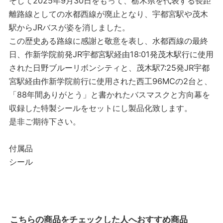
そして2025年9月30日をもって、栃木県を代表する長距
離路線としての水都西線が廃止となり、宇都宮駅や茂木
駅からJRバスが姿を消しました。
この歴史ある路線に感謝と敬意を表し、水都西線の最終
日、作新学院前発JR宇都宮駅経由18:01発茂木駅行に使用
された日野ブルーリボンシティと、茂木駅7:25発JR宇都
宮駅経由作新学院前行に使用された西工96MCの2台と、
「88年間ありがとう」と書かれたバスマスクと方向幕を
収録した特製シールをセットにし製品化致します。
是非ご期待下さい。
付属品
シール
こちらの商品をチェックした人へおすすめ商品