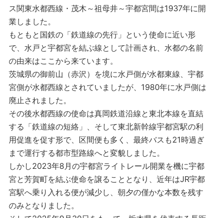
ス関東水都西線・茂木～祖母井～宇都宮間は1937年に開
業しました。
もともと国鉄の「鉄道線の先行」という使命に近い形
で、水戸と宇都宮を結ぶ線として計画され、水都の名前
の由来はここから来ています。
茨城県の御前山（赤沢）を境に水戸側が水都東線、宇都
宮側が水都西線とされていましたが、1980年に水戸側は
廃止されました。
その後水都西線の使命は真岡鉄道沿線と東北本線を直結
する「鉄道線の短絡」、そして東北新幹線宇都宮駅の利
用促進を促す形で、区間便も多く、最終バスも21時過ぎ
まで運行する都市型路線へと変貌しました。
しかし2023年8月の宇都宮ライトレール開業を機に宇都
宮と芳賀町を結ぶ使命を譲ることとなり、近年はJR宇都
宮駅へ乗り入れる便が減少し、朝夕の僅かな本数を残す
のみとなりました。