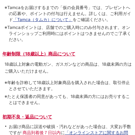
※Tamcaをお届けするまでの「仮の会員番号」では、プレゼントへ
の応募や、ポイントの付与は⾏えません。詳しくは、ご利⽤ガイ
ド
「Tamca（タムカ）について」
をご確認ください。
※Tamcaポイントは、店舗でのご購⼊時にのみ付与されます。オン
ラインショップご利用時にはポイントはつきませんのでご了承く
ださい。
年齢制限（18歳以上）商品について
18歳以上対象の電動ガン、ガスガンなどの商品は、18歳未満の方は
ご購入いただけません。
※年齢を詐称して18歳以上対象商品を購入された場合は、取引停止
とさせていただきます。
※たとえ保護者の同意があっても、18歳未満の方にはお売りするこ
とはできません。
初期不良・返品について
お届け商品に誤送や破損・汚れなどがあった場合は、大変お手数
ですが
商品到着後７日以内
に
「オンラインストアに関するお問