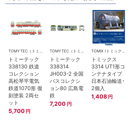
TOMYTEC（トミーテック）
TOMYTEC（トミーテック）
TOMIX (トミックス)
トミーテック
トミーテック
トミックス
338130 鉄道
338314
3314 UT1形コ
コレクション
JH003-2 全国
ンテナタイプ
高松琴平電気
バスコレクシ
日本石油輸送･
鉄道1070形 復
ョン80 広島電
2個入
刻塗装 2両セ
鉄
1,408
円
ット
7,200
円
5,700
円