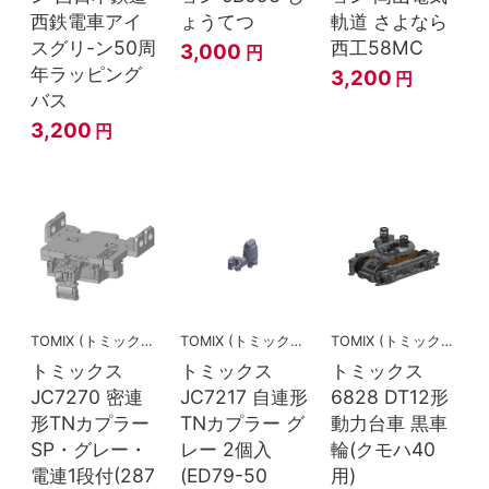
西鉄電車アイ
ょうてつ
軌道 さよなら
スグリ-ン50周
西工58MC
3,000
円
年ラッピング
3,200
円
バス
3,200
円
TOMIX (トミックス)
TOMIX (トミックス)
TOMIX (トミックス)
トミックス
トミックス
トミックス
JC7270 密連
JC7217 自連形
6828 DT12形
形TNカプラー
TNカプラー グ
動力台車 黒車
SP・グレー・
レー 2個入
輪(クモハ40
電連1段付(287
(ED79-50
用)