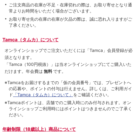
ご注文商品の在庫が不足・在庫切れの際は、お取り寄せとなり通
常よりお時間をいただく場合がございます。
お取り寄せ先の在庫の在庫が欠品の際は、誠に恐れ入りますがご
了承ください。
Tamca（タムカ）について
オンラインショップでご注⽂いただくには「Tamca」会員登録が必
須となります。
「Tamca
（100円税抜）
」は当オンラインショップにてご購⼊いた
だけます。
年会費は
無料
です。
※Tamcaをお届けするまでの「仮の会員番号」では、プレゼントへ
の応募や、ポイントの付与は⾏えません。詳しくは、ご利⽤ガイ
ド
「Tamca（タムカ）について」
をご確認ください。
※Tamcaポイントは、店舗でのご購⼊時にのみ付与されます。オン
ラインショップご利用時にはポイントはつきませんのでご了承く
ださい。
年齢制限（18歳以上）商品について