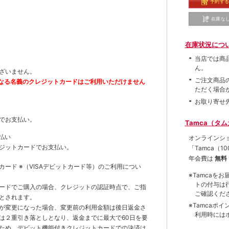
予約す
在庫な
在庫状況につ
当店では商
ん。
ざいません。
ご注文商品
なる名義のクレジットカードはご利用いただけません
ただく場合
お取り寄せ
でお支払い。
Tamca（タ
払い
オンラインシ
ジットカードでお支払い。
「Tamca
（1
年会費は
無料
トカード
※（VISAデビットカード等）
のご利用につい
※Tamca
トの付与は
ードでご購入の場合、クレジットの認証時点で、ご指
ご確認くだ
とされます。
※Tamca
が変更になった場合、変更前の利用金額は後日返金さ
利用時には
は２重引き落としとなり、返金までに最大で60日を要
ため、デビット機能付きクレジットカードでの決済は