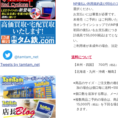
NP後払い利用規約及び同社の
選択ください。
お支払いには審査が必要です。
未発売（ご予約）はご利用いた
当オンラインショップでのNP後
初回の後払いをお支払後につき
計残高で55,000(税込)ま
い。
ご利用者が未成年の場合、法定
@tamtam_net
送料について
Tweets by tamtam_net
【本州・四国】
700円
（税込
【北海道・九州・沖縄・離島
※商品のサイズ・ご注文数の都
加の場合は個口毎に送料+550
※個口数を追加する際は、メー
※複数商品ご予約の場合は、商品合
15,000円
を下回る場
（税込）
きます。