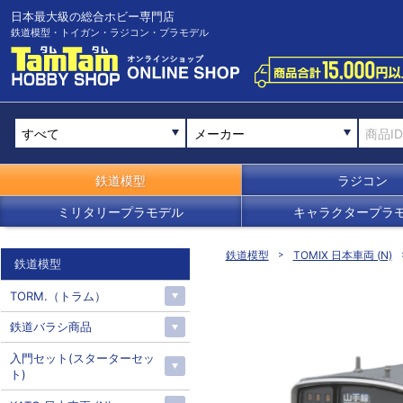
日本最大級の総合ホビー専門店
鉄道模型・トイガン・ラジコン・プラモデル
メーカー
鉄道模型
ラジコン
ミリタリープラモデル
キャラクタープラ
鉄道模型
TOMIX 日本車両 (N)
鉄道模型
TORM.（トラム）
鉄道バラシ商品
入門セット(スターターセッ
ト)