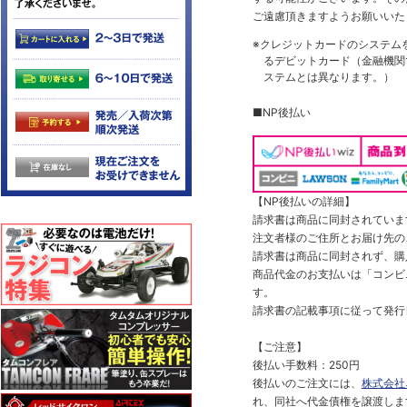
ご遠慮頂きますようお願いいた
※クレジットカードのシステム
るデビットカード（金融機関で
ステムとは異なります。）
■NP後払い
【NP後払いの詳細】
請求書は商品に同封されていま
注文者様のご住所とお届け先の
請求書は商品に同封されず、購
商品代金のお支払いは「コンビニ
す。
請求書の記載事項に従って発行
【ご注意】
後払い手数料：250円
後払いのご注文には、
株式会社
れ、同社へ代金債権を譲渡しま