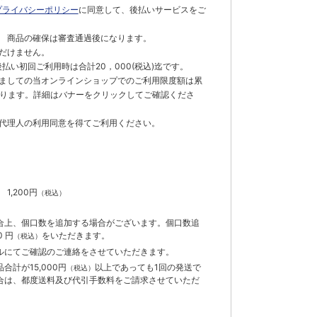
プライバシーポリシー
に同意して、後払いサービスをご
 商品の確保は審査通過後になります。
だけません。
払い初回ご利用時は合計20，000(税込)迄です。
ましての当オンラインショップでのご利用限度額は累
でとなります。詳細はバナーをクリックしてご確認くださ
代理人の利用同意を得てご利用ください。
）
】
1,200円
（税込）
合上、個口数を追加する場合がございます。個口数追
 円
をいただきます。
（税込）
ルにてご確認のご連絡をさせていただきます。
計が15,000円
以上であっても1回の発送で
（税込）
合は、都度送料及び代引手数料をご請求させていただ