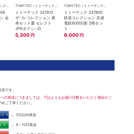
TOMYTEC（トミーテック）
TOMYTEC（トミーテック）
TOMYTEC（トミーテック）
66
トミーテック 337812
トミーテック 337805
ン 会
ザ･カ-コレクション 基
鉄道コレクション 京成
本セット選 セレクト
電鉄80000形 3両セッ
JPNタクシ- 白
ト
5,300
8,000
円
円
目安です。
島への発送につきましては、下記よりもお届け日数をいただく場合がご
予めご了承ください。
… 3日以内発送
れる
… 6～10日発送
る