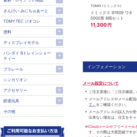
素材・レイアウト用品
TOMIX (トミックス)
さんけい みにちゅあーと
トミックス 97609 ワキ
5000形 8両セット
TOMYTEC ジオコレ
11,300
円
塗料
ディスプレイモデル
バンダイ Bトレインショー
ティー
インフォメーション
プラレール
シンカリオン
メール設定について
アクセサリー
ご注文直後に「ご注文確認」
メールアドレスやメール配信
鉄道玩具
て」
をご確認ください。
その他
メールアドレスの誤入力や受
出来ない場合は、注文をキャ
※
iCloudメールやフリーメ
す。
その際は大変恐縮ですが