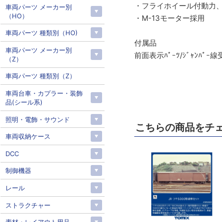
・フライホイール付動力
車両パーツ メーカー別
（HO）
・M-13モーター採用
車両パーツ 種類別（HO)
付属品
車両パーツ メーカー別
前面表示ﾊﾟｰﾂ/ｼﾞｬﾝﾊﾟｰ線
（Z）
車両パーツ 種類別（Z）
車両台車・カプラー・装飾
品(シール系)
照明・電飾・サウンド
こちらの商品をチ
車両収納ケース
DCC
制御機器
レール
ストラクチャー