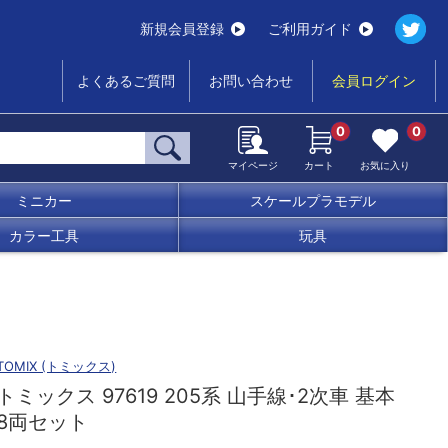
新規会員登録
ご利用ガイド
よくあるご質問
お問い合わせ
会員ログイン
0
0
マイページ
カート
お気に入り
ミニカー
スケールプラモデル
カラー工具
玩具
TOMIX (トミックス)
トミックス 97619 205系 山手線･2次車 基本
8両セット