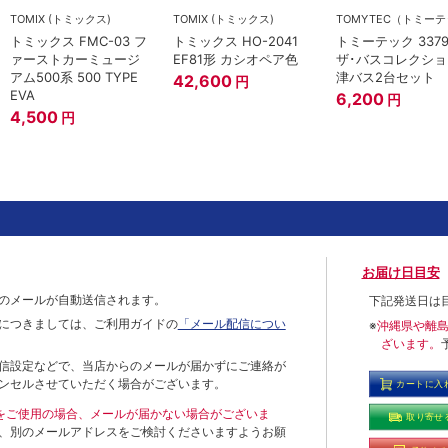
TOMIX (トミックス)
TOMIX (トミックス)
トミックス FMC-03 フ
トミックス HO-2041
トミーテック 3379
ァーストカーミュージ
EF81形 カシオペア色
ザ･バスコレクショ
アム500系 500 TYPE
津バス2台セット
42,600
円
EVA
6,200
円
4,500
円
お届け日目安
のメールが自動送信されます。
下記発送日は
につきましては、ご利用ガイドの
「メール配信につい
※
沖縄県や離
ざいます。
信設定などで、当店からのメールが届かずにご連絡が
ンセルさせていただく場合がございます。
カートに入
ールをご使用の場合、メールが届かない場合がございま
取り寄せ
、別のメールアドレスをご検討くださいますようお願