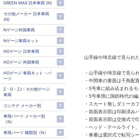
GREEN MAX 日本車両 (N)
その他メーカー 日本車両
(N)
Nゲージ外国車両
Nゲージ車両キット
HOゲージ 日本車両
山手線や埼京線で見られた
HOゲージ 外国車両
・山手線や埼京線で見られ
HOゲージ 車両キット・パ
ーツ
・中間車の妻面は千鳥配
・5号車に組み込まれるモ
Z・G・ZJ・その他ゲージ
車両
・5号車用に国鉄時代の編
・スカート無しダミーカ
コンテナ メーカー別
・前面表示部は印刷済み
車両パーツ メーカー別
・前面表示部は交換式で
（N）
・ヘッド・テールライト、
車両パーツ 種類別（N）
・車番は選択式で転写シ