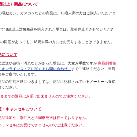
歳以上）商品について
象の電動ガン、ガスガンなどの商品は、18歳未満の方はご購入いただけま
して18歳以上対象商品を購入された場合は、取引停止とさせていただき
者の同意があっても、18歳未満の方にはお売りすることはできません。
品について
に誤送や破損・汚れなどがあった場合は、大変お手数ですが
商品到着後
「オンラインストアに関するお問い合わせ」
までご連絡ください。当店
法をご案内いたします。
商品の初期不良につきましては、商品に記載されているメーカーへ直接
せください。
いままでの返品はお受け出来ませんのでご注意ください。
更・キャンセルについて
商品追加や、別注文との同梱発送は行っておりません。
キャンセルはお受けできませんのでご注意ください。