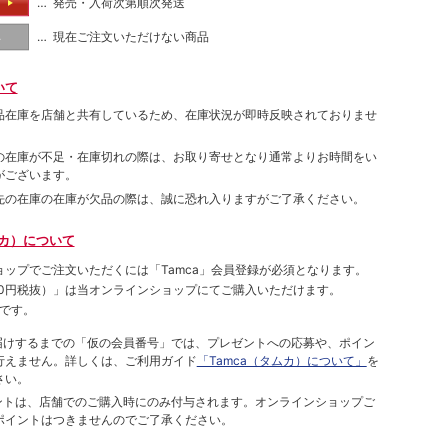
… 発売・入荷次第順次発送
る
… 現在ご注文いただけない商品
し
いて
品在庫を店舗と共有しているため、在庫状況が即時反映されておりませ
の在庫が不足・在庫切れの際は、お取り寄せとなり通常よりお時間をい
がございます。
先の在庫の在庫が欠品の際は、誠に恐れ入りますがご了承ください。
ムカ）について
ョップでご注⽂いただくには「Tamca」会員登録が必須となります。
00円税抜）
」は当オンラインショップにてご購⼊いただけます。
です。
をお届けするまでの「仮の会員番号」では、プレゼントへの応募や、ポイン
⾏えません。詳しくは、ご利⽤ガイド
「Tamca（タムカ）について」
を
さい。
ポイントは、店舗でのご購⼊時にのみ付与されます。オンラインショップご
ポイントはつきませんのでご了承ください。