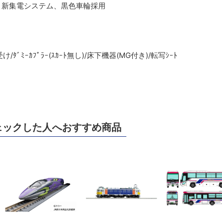
、新集電システム、黒色車輪採用
受け/ﾀﾞﾐｰｶﾌﾟﾗｰ(ｽｶｰﾄ無し)/床下機器(MG付き)/転写ｼｰﾄ
ェックした人へおすすめ商品