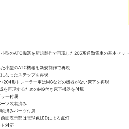
小型のATC機器を新規製作で再現した205系通勤電車の基本セッ
た小型のATC機器を新規制作で再現
置になったステップを再現
ハ204形トレーラー車はMGなどの機器がない床下を再現
成を再現するためのMG付き床下機器を付属
プラー付属
パーツ装着済み
印刷済みパーツ付属
前面表示部は電球色LEDによる点灯
ート対応