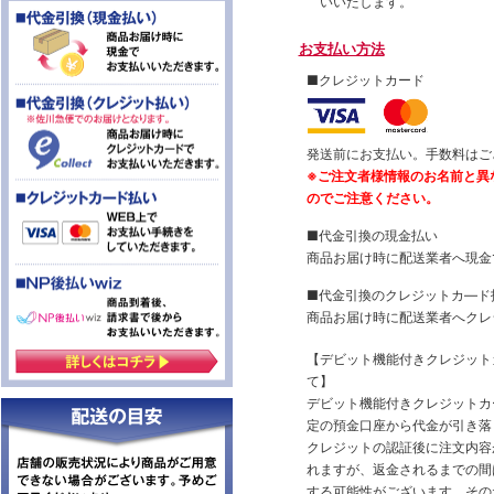
いいたします。
お支払い方法
■クレジットカード
発送前にお支払い。手数料はご
※ご注文者様情報のお名前と異
のでご注意ください。
■代金引換の現金払い
商品お届け時に配送業者へ現金
■代金引換のクレジットカ―ド
商品お届け時に配送業者へクレ
【デビット機能付きクレジッ
て】
デビット機能付きクレジットカ
定の預金口座から代金が引き落
クレジットの認証後に注文内容
れますが、返金されるまでの間
する可能性がございます。その