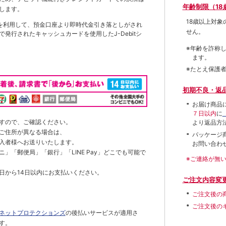
年齢制限（18
します。
18歳以上対
を利用して、預金口座より即時代金引き落としがされ
せん。
発行されたキャッシュカードを使用したJ-Debitシ
※年齢を詐称
ます。
※たとえ保護
初期不良・返
お届け商品
７日以内
に
すので、ご確認ください。
より返品方
ご住所が異なる場合は、
パッケージ
入者様へお送りいたします。
お問い合わ
」「郵便局」「銀行」「LINE Pay」どこでも可能で
※ご連絡が無
日から14日以内にお支払いください。
ご注文内容変
ご注文後の
ご注文後の
ネットプロテクションズ
の後払いサービスが適用さ
す。