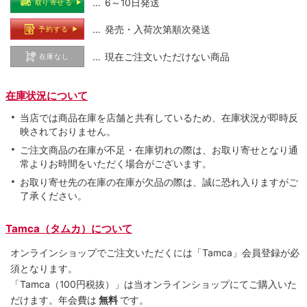
… 6～10日発送
取り寄せる
… 発売・入荷次第順次発送
予約する
… 現在ご注文いただけない商品
在庫なし
在庫状況について
当店では商品在庫を店舗と共有しているため、在庫状況が即時反
映されておりません。
ご注文商品の在庫が不足・在庫切れの際は、お取り寄せとなり通
常よりお時間をいただく場合がございます。
お取り寄せ先の在庫の在庫が欠品の際は、誠に恐れ入りますがご
了承ください。
Tamca（タムカ）について
オンラインショップでご注⽂いただくには「Tamca」会員登録が必
須となります。
「Tamca
（100円税抜）
」は当オンラインショップにてご購⼊いた
だけます。
年会費は
無料
です。