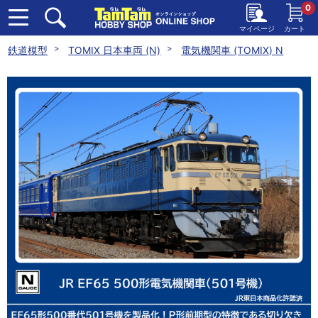
0
マイページ
カート
鉄道模型
TOMIX 日本車両 (N)
電気機関車 (TOMIX) N