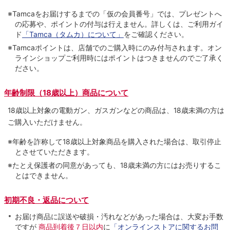
※Tamcaをお届けするまでの「仮の会員番号」では、プレゼントへ
の応募や、ポイントの付与は⾏えません。詳しくは、ご利⽤ガイ
ド
「Tamca（タムカ）について」
をご確認ください。
※Tamcaポイントは、店舗でのご購⼊時にのみ付与されます。オン
ラインショップご利用時にはポイントはつきませんのでご了承く
ださい。
年齢制限（18歳以上）商品について
18歳以上対象の電動ガン、ガスガンなどの商品は、18歳未満の方は
ご購入いただけません。
※年齢を詐称して18歳以上対象商品を購入された場合は、取引停止
とさせていただきます。
※たとえ保護者の同意があっても、18歳未満の方にはお売りするこ
とはできません。
初期不良・返品について
お届け商品に誤送や破損・汚れなどがあった場合は、大変お手数
ですが
商品到着後７日以内
に
「オンラインストアに関するお問