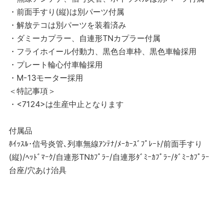
・前面手すり(縦)は別パーツ付属
・解放テコは別パーツを装着済み
・ダミーカプラー、自連形TNカプラー付属
・フライホイール付動力、黒色台車枠、黒色車輪採用
・プレート輪心付車輪採用
・M-13モーター採用
＜特記事項＞
・<7124>は生産中止となります
付属品
ﾎｲｯｽﾙ･信号炎管､列車無線ｱﾝﾃﾅ/ﾒｰｶｰｽﾞﾌﾟﾚｰﾄ/前面手すり
(縦)/ﾍｯﾄﾞﾏｰｸ/自連形TNｶﾌﾟﾗｰ/自連形ﾀﾞﾐｰｶﾌﾟﾗｰ/ﾀﾞﾐｰｶﾌﾟﾗｰ
台座/穴あけ治具