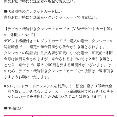
商品お届け時に配送業者へ現金でお支払い。
■代金引換のクレジットカ―ド払い
商品お届け時に配送業者へクレジットカードでお支払い。
【デビット機能付きクレジットカード
※（VISAデビットカード等）
のご利用について】
デビット機能付きクレジットカードでご購入の場合、クレジットの
認証時点で、ご指定の預金口座から代金が引き落とされます。
クレジットの認証後に注文内容が変更になった場合、変更前の利用
金額は後日返金されますが、返金されるまでの間は２重引き落とし
となり、返金までに最大で60日を要する可能性がございます。そ
のため、デビット機能付きクレジットカードでの決済はご遠慮頂き
ますようお願いいたします。
※クレジットカードのシステムを利用して、預金口座より即時代金
引き落としがされるデビットカード（金融機関で発行されたキャ
ッシュカードを使用したJ-Debitシステムとは異なります。）
■NP後払い