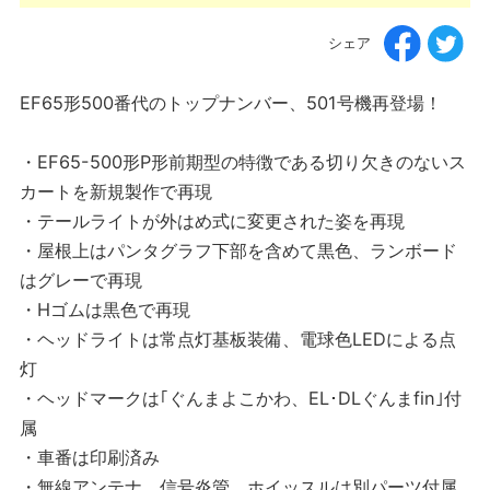
シェア
EF65形500番代のトップナンバー、501号機再登場！
・EF65-500形P形前期型の特徴である切り欠きのないス
カートを新規製作で再現
・テールライトが外はめ式に変更された姿を再現
・屋根上はパンタグラフ下部を含めて黒色、ランボード
はグレーで再現
・Hゴムは黒色で再現
・ヘッドライトは常点灯基板装備、電球色LEDによる点
灯
・ヘッドマークは｢ぐんまよこかわ、EL･DLぐんまfin｣付
属
・車番は印刷済み
・無線アンテナ、信号炎管、ホイッスルは別パーツ付属