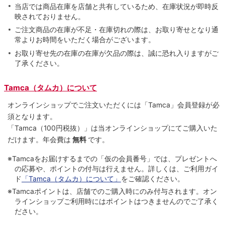
当店では商品在庫を店舗と共有しているため、在庫状況が即時反
映されておりません。
ご注文商品の在庫が不足・在庫切れの際は、お取り寄せとなり通
常よりお時間をいただく場合がございます。
お取り寄せ先の在庫の在庫が欠品の際は、誠に恐れ入りますがご
了承ください。
Tamca（タムカ）について
オンラインショップでご注⽂いただくには「Tamca」会員登録が必
須となります。
「Tamca
（100円税抜）
」は当オンラインショップにてご購⼊いた
だけます。
年会費は
無料
です。
※Tamcaをお届けするまでの「仮の会員番号」では、プレゼントへ
の応募や、ポイントの付与は⾏えません。詳しくは、ご利⽤ガイ
ド
「Tamca（タムカ）について」
をご確認ください。
※Tamcaポイントは、店舗でのご購⼊時にのみ付与されます。オン
ラインショップご利用時にはポイントはつきませんのでご了承く
ださい。