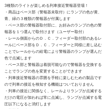
3種類のライトが楽しめる列車接近警報器登場！
・商品はベース部（警報器未取付）にランプの色が黄、
青、緑の３種類の警報器が付属します
・ベース部の警報器取付部に、お好みのランプの色の警
報器を１つ選んで取付けます（ユーザー取付）
・レール側面からのＤ．Ｃ．フィーダー取付部のあるレ
ールにベース部をＤ．Ｃ．フィーダーと同様に差し込む
ことでレールからの給電により警報器のランプが選んだ
色で点滅します
・ベース部と警報器は着脱可能なので警報器を交換する
ことでランプの色を変更することができます
・列車接近警報器の雰囲を手軽に楽しむための製品です
ので列車の接近を検知する機能はついておりません
・列車の接近に関係なく、レールよりランプが点滅する
だけの電圧が加われば常に点滅し、ランプが点滅する電
圧以下になると消灯します