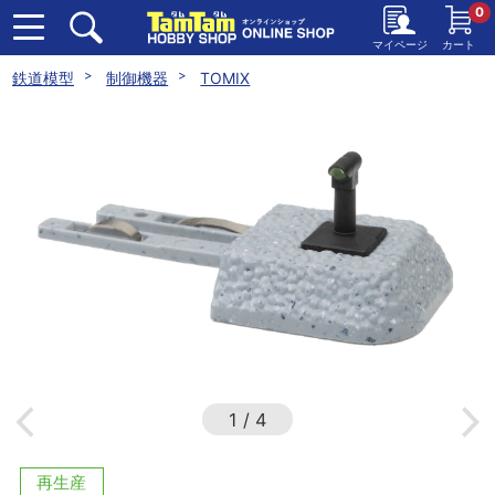
0
マイページ
カート
鉄道模型
制御機器
TOMIX
1
/
4
再生産