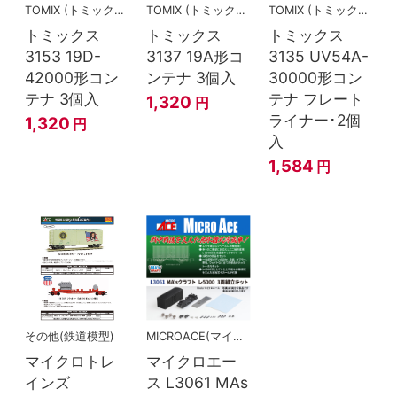
TOMIX (トミックス)
TOMIX (トミックス)
TOMIX (トミックス)
トミックス
トミックス
トミックス
3153 19D-
3137 19A形コ
3135 UV54A-
42000形コン
ンテナ 3個入
30000形コン
テナ 3個入
テナ フレート
1,320
円
ライナー･2個
1,320
円
入
1,584
円
その他(鉄道模型)
MICROACE(マイクロエース)
マイクロトレ
マイクロエー
インズ
ス L3061 MAs