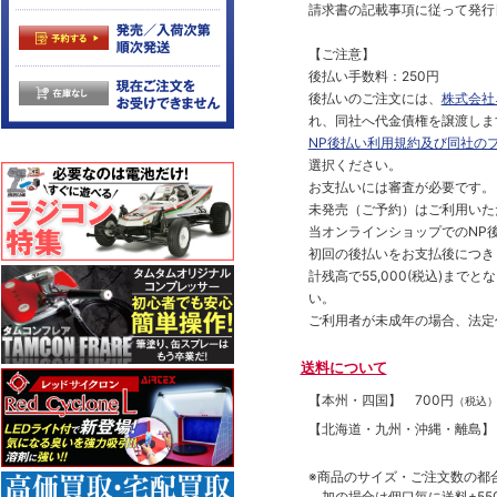
請求書の記載事項に従って発行
【ご注意】
後払い手数料：250円
後払いのご注文には、
株式会社
れ、同社へ代金債権を譲渡しま
NP後払い利用規約及び同社の
選択ください。
お支払いには審査が必要です。
未発売（ご予約）はご利用いた
当オンラインショップでのNP後
初回の後払いをお支払後につき
計残高で55,000(税込)ま
い。
ご利用者が未成年の場合、法定
送料について
【本州・四国】
700円
（税込
【北海道・九州・沖縄・離島
※商品のサイズ・ご注文数の都
加の場合は個口毎に送料+550