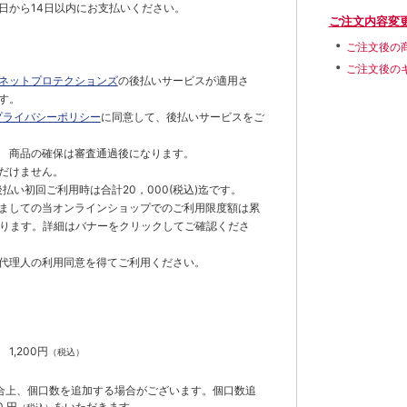
日から14日以内にお支払いください。
ご注文内容変
ご注文後の
ご注文後の
ネットプロテクションズ
の後払いサービスが適用さ
す。
プライバシーポリシー
に同意して、後払いサービスをご
 商品の確保は審査通過後になります。
だけません。
払い初回ご利用時は合計20，000(税込)迄です。
ましての当オンラインショップでのご利用限度額は累
でとなります。詳細はバナーをクリックしてご確認くださ
代理人の利用同意を得てご利用ください。
）
】
1,200円
（税込）
合上、個口数を追加する場合がございます。個口数追
 円
をいただきます。
（税込）