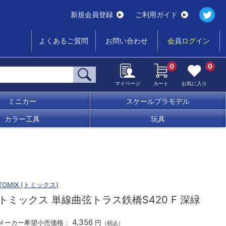
新規会員登録
ご利用ガイド
よくあるご質問
お問い合わせ
会員ログイン
0
0
マイページ
カート
お気に入り
ミニカー
スケールプラモデル
カラー工具
玩具
TOMIX (トミックス)
トミックス 単線曲弦トラス鉄橋S420 F 深緑
4,356
メーカー希望小売価格：
円
（税込）