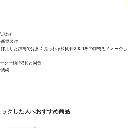
新規製作
を新規製作
採用した鉄橋では多く見られる径間長200ft級の鉄橋をイメージし、
ガーダー橋(深緑)と同色
な接続
ェックした人へおすすめ商品