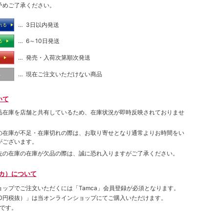
予めご了承ください。
… 3日以内発送
れる
… 6～10日発送
る
… 発売・入荷次第順次発送
る
… 現在ご注文いただけない商品
し
いて
品在庫を店舗と共有しているため、在庫状況が即時反映されておりませ
の在庫が不足・在庫切れの際は、お取り寄せとなり通常よりお時間をい
がございます。
先の在庫の在庫が欠品の際は、誠に恐れ入りますがご了承ください。
ムカ）について
ョップでご注⽂いただくには「Tamca」会員登録が必須となります。
00円税抜）
」は当オンラインショップにてご購⼊いただけます。
です。