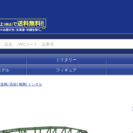
ミリタリー
モデル
フィギュア
道橋/ 高架/ 橋脚/ トンネル