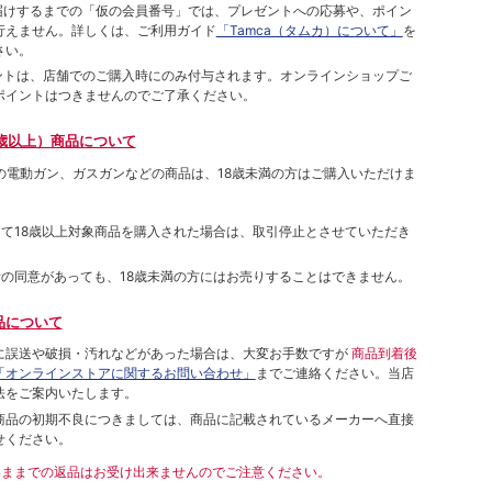
をお届けするまでの「仮の会員番号」では、プレゼントへの応募や、ポイン
⾏えません。詳しくは、ご利⽤ガイド
「Tamca（タムカ）について」
を
さい。
ポイントは、店舗でのご購⼊時にのみ付与されます。オンラインショップご
ポイントはつきませんのでご了承ください。
歳以上）商品について
象の電動ガン、ガスガンなどの商品は、18歳未満の方はご購入いただけま
して18歳以上対象商品を購入された場合は、取引停止とさせていただき
者の同意があっても、18歳未満の方にはお売りすることはできません。
品について
に誤送や破損・汚れなどがあった場合は、大変お手数ですが
商品到着後
「オンラインストアに関するお問い合わせ」
までご連絡ください。当店
法をご案内いたします。
商品の初期不良につきましては、商品に記載されているメーカーへ直接
せください。
いままでの返品はお受け出来ませんのでご注意ください。