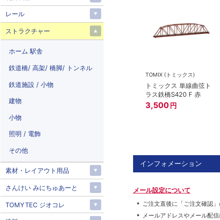
レール
ストラクチャー
ホーム 駅舎
鉄道橋/ 高架/ 橋脚/ トンネル
TOMIX (トミックス)
鉄道施設 / 小物
トミックス 単線曲弦ト
ラス鉄橋S420 F 赤
建物
3,500
円
小物
照明 / 電飾
その他
インフォメーション
素材・レイアウト用品
さんけい みにちゅあーと
メール設定について
ご注文直後に「ご注文確認」
TOMYTEC ジオコレ
メールアドレスやメール配信