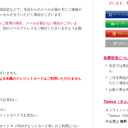
ざいます。
信設定などで、当店からのメールが届かずにご連絡が
ンセルさせていただく場合がございます。
カートに入
ールをご使用の場合、メールが届かない場合がございま
取り寄せ
、別のメールアドレスをご検討くださいますようお願
予約す
在庫な
在庫状況につ
当店では商
ん。
ざいません。
ご注文商品
なる名義のクレジットカードはご利用いただけません
ただく場合
お取り寄せ
でお支払い。
Tamca（タ
払い
オンラインシ
ジットカードでお支払い。
「Tamca
（1
年会費は
無料
トカード
※（VISAデビットカード等）
のご利用につい