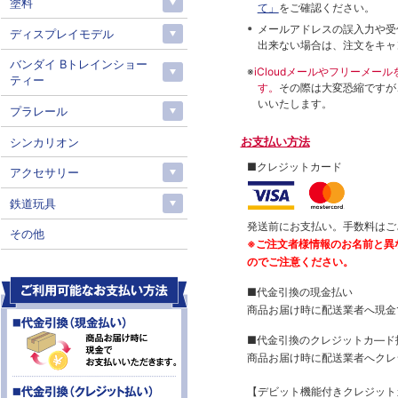
塗料
て」
をご確認ください。
メールアドレスの誤入力や受
ディスプレイモデル
出来ない場合は、注文をキャ
バンダイ Bトレインショー
※
iCloudメールやフリーメ
ティー
す。
その際は大変恐縮ですが
いいたします。
プラレール
お支払い方法
シンカリオン
■クレジットカード
アクセサリー
鉄道玩具
発送前にお支払い。手数料はご
その他
※ご注文者様情報のお名前と異
のでご注意ください。
■代金引換の現金払い
商品お届け時に配送業者へ現金
■代金引換のクレジットカ―ド
商品お届け時に配送業者へクレ
【デビット機能付きクレジッ