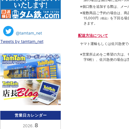
※個口数を追加する際は、メー
※複数商品ご予約の場合は、商品合
15,000円
を下回る場
（税込）
きます。
@tamtam_net
配送方法について
Tweets by tamtam_net
ヤマト運輸もしくは佐川急便で
※営業所止めをご希望の方は、
字6桁）、佐川急便の場合は
営業日カレンダー
8
2026.