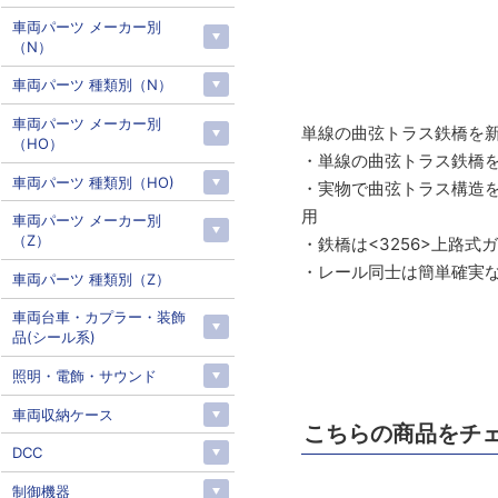
車両パーツ メーカー別
（N）
車両パーツ 種類別（N）
車両パーツ メーカー別
単線の曲弦トラス鉄橋を
（HO）
・単線の曲弦トラス鉄橋
車両パーツ 種類別（HO)
・実物で曲弦トラス構造を
用
車両パーツ メーカー別
（Z）
・鉄橋は<3256>上路式
・レール同士は簡単確実
車両パーツ 種類別（Z）
車両台車・カプラー・装飾
品(シール系)
照明・電飾・サウンド
車両収納ケース
こちらの商品をチ
DCC
制御機器