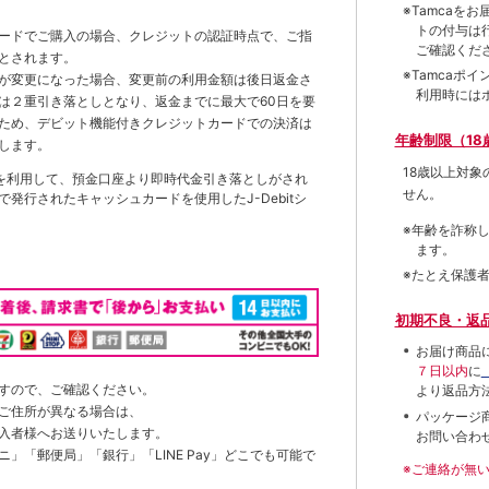
※Tamca
トの付与は
ードでご購入の場合、クレジットの認証時点で、ご指
ご確認くだ
とされます。
※Tamca
が変更になった場合、変更前の利用金額は後日返金さ
利用時には
は２重引き落としとなり、返金までに最大で60日を要
ため、デビット機能付きクレジットカードでの決済は
年齢制限（18
します。
18歳以上対
を利用して、預金口座より即時代金引き落としがされ
せん。
発行されたキャッシュカードを使用したJ-Debitシ
※年齢を詐称
ます。
※たとえ保護
初期不良・返
お届け商品
７日以内
に
すので、ご確認ください。
より返品方
ご住所が異なる場合は、
パッケージ
入者様へお送りいたします。
お問い合わ
」「郵便局」「銀行」「LINE Pay」どこでも可能で
※ご連絡が無