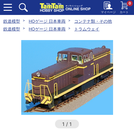
0
マイページ
カート
鉄道模型
HOゲージ 日本車両
コンテナ類・その他
鉄道模型
HOゲージ 日本車両
トラムウェイ
1
/
1