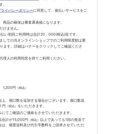
す。
プライバシーポリシー
に同意して、後払いサービスをご
 商品の確保は審査通過後になります。
だけません。
払い初回ご利用時は合計20，000(税込)迄です。
ましての当オンラインショップでのご利用限度額は累
でとなります。詳細はバナーをクリックしてご確認くださ
代理人の利用同意を得てご利用ください。
）
】
1,200円
（税込）
合上、個口数を追加する場合がございます。個口数追
 円
をいただきます。
（税込）
ルにてご確認のご連絡をさせていただきます。
計が15,000円
以上であっても1回の発送で
（税込）
合は、都度送料及び代引手数料をご請求させていただ