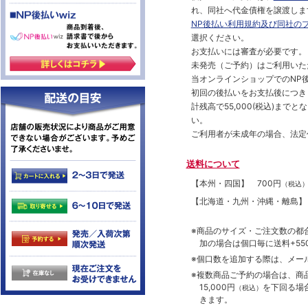
れ、同社へ代金債権を譲渡しま
NP後払い利用規約及び同社の
選択ください。
お支払いには審査が必要です。
未発売（ご予約）はご利用いた
当オンラインショップでのNP後
初回の後払いをお支払後につき
計残高で55,000(税込)ま
い。
ご利用者が未成年の場合、法定
送料について
【本州・四国】
700円
（税込
【北海道・九州・沖縄・離島
※商品のサイズ・ご注文数の都
加の場合は個口毎に送料+550
※個口数を追加する際は、メー
※複数商品ご予約の場合は、商品合
15,000円
を下回る場
（税込）
きます。