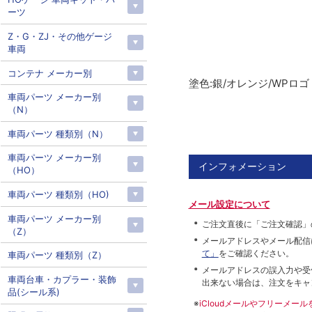
ーツ
Z・G・ZJ・その他ゲージ
車両
コンテナ メーカー別
塗色:銀/オレンジ/WPロゴ
車両パーツ メーカー別
（N）
車両パーツ 種類別（N）
車両パーツ メーカー別
インフォメーション
（HO）
車両パーツ 種類別（HO)
メール設定について
車両パーツ メーカー別
ご注文直後に「ご注文確認」
（Z）
メールアドレスやメール配信
て」
をご確認ください。
車両パーツ 種類別（Z）
メールアドレスの誤入力や受
車両台車・カプラー・装飾
出来ない場合は、注文をキャ
品(シール系)
※
iCloudメールやフリーメ