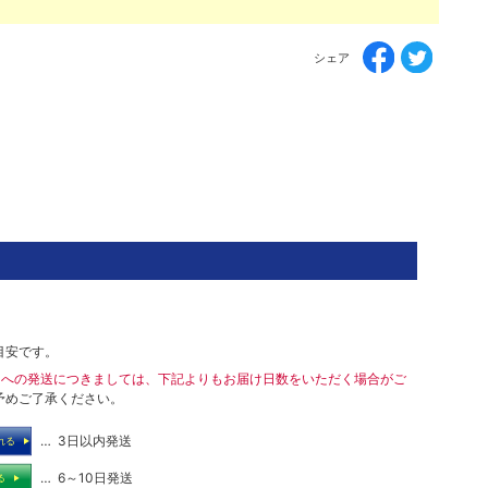
シェア
目安です。
島への発送につきましては、下記よりもお届け日数をいただく場合がご
予めご了承ください。
… 3日以内発送
れる
… 6～10日発送
る