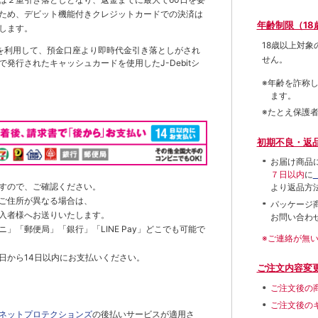
ため、デビット機能付きクレジットカードでの決済は
年齢制限（18
します。
18歳以上対
を利用して、預金口座より即時代金引き落としがされ
せん。
発行されたキャッシュカードを使用したJ-Debitシ
※年齢を詐称
ます。
※たとえ保護
初期不良・返
お届け商品
７日以内
に
すので、ご確認ください。
より返品方
ご住所が異なる場合は、
パッケージ
入者様へお送りいたします。
お問い合わ
」「郵便局」「銀行」「LINE Pay」どこでも可能で
※ご連絡が無
日から14日以内にお支払いください。
ご注文内容変
ご注文後の
ご注文後の
ネットプロテクションズ
の後払いサービスが適用さ