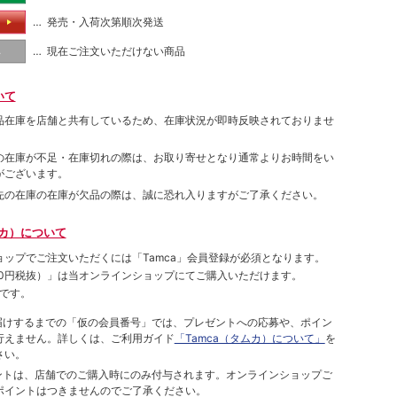
… 発売・入荷次第順次発送
る
… 現在ご注文いただけない商品
し
いて
品在庫を店舗と共有しているため、在庫状況が即時反映されておりませ
の在庫が不足・在庫切れの際は、お取り寄せとなり通常よりお時間をい
がございます。
先の在庫の在庫が欠品の際は、誠に恐れ入りますがご了承ください。
ムカ）について
ョップでご注⽂いただくには「Tamca」会員登録が必須となります。
00円税抜）
」は当オンラインショップにてご購⼊いただけます。
です。
をお届けするまでの「仮の会員番号」では、プレゼントへの応募や、ポイン
⾏えません。詳しくは、ご利⽤ガイド
「Tamca（タムカ）について」
を
さい。
ポイントは、店舗でのご購⼊時にのみ付与されます。オンラインショップご
ポイントはつきませんのでご了承ください。