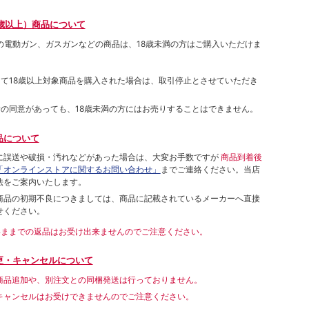
歳以上）商品について
象の電動ガン、ガスガンなどの商品は、18歳未満の方はご購入いただけま
して18歳以上対象商品を購入された場合は、取引停止とさせていただき
者の同意があっても、18歳未満の方にはお売りすることはできません。
品について
に誤送や破損・汚れなどがあった場合は、大変お手数ですが
商品到着後
「オンラインストアに関するお問い合わせ」
までご連絡ください。当店
法をご案内いたします。
商品の初期不良につきましては、商品に記載されているメーカーへ直接
せください。
いままでの返品はお受け出来ませんのでご注意ください。
更・キャンセルについて
商品追加や、別注文との同梱発送は行っておりません。
キャンセルはお受けできませんのでご注意ください。