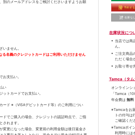
、別のメールアドレスをご検討くださいますようお願
予約す
在庫な
在庫状況につ
当店では商
ん。
ざいません。
ご注文商品
なる名義のクレジットカードはご利用いただけません
ただく場合
お取り寄せ
でお支払い。
Tamca（タ
払い
オンラインシ
ジットカードでお支払い。
「Tamca
（1
年会費は
無料
トカード
※（VISAデビットカード等）
のご利用につい
※Tamca
トの付与は
ードでご購入の場合、クレジットの認証時点で、ご指
ご確認くだ
とされます。
※Tamca
が変更になった場合、変更前の利用金額は後日返金さ
利用時には
は２重引き落としとなり、返金までに最大で60日を要