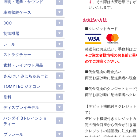
照明・電飾・サウンド
す。
その際は大変恐縮ですが
いいたします。
車両収納ケース
お支払い方法
DCC
■クレジットカード
制御機器
レール
発送前にお支払い。手数料はご
ストラクチャー
※ご注文者様情報のお名前と異
のでご注意ください。
素材・レイアウト用品
■代金引換の現金払い
さんけい みにちゅあーと
商品お届け時に配送業者へ現金
TOMYTEC ジオコレ
■代金引換のクレジットカ―ド
商品お届け時に配送業者へクレ
塗料
【デビット機能付きクレジッ
ディスプレイモデル
て】
バンダイ Bトレインショー
デビット機能付きクレジットカ
ティー
定の預金口座から代金が引き落
クレジットの認証後に注文内容
プラレール
れますが、返金されるまでの間