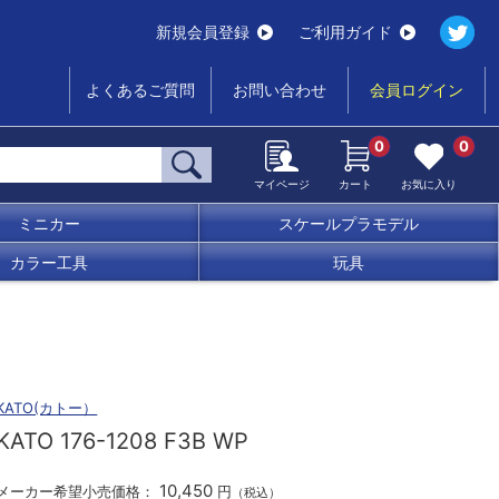
新規会員登録
ご利用ガイド
よくあるご質問
お問い合わせ
会員ログイン
0
0
マイページ
カート
お気に入り
ミニカー
スケールプラモデル
カラー工具
玩具
KATO(カトー）
KATO 176-1208 F3B WP
10,450
メーカー希望小売価格：
円
（税込）