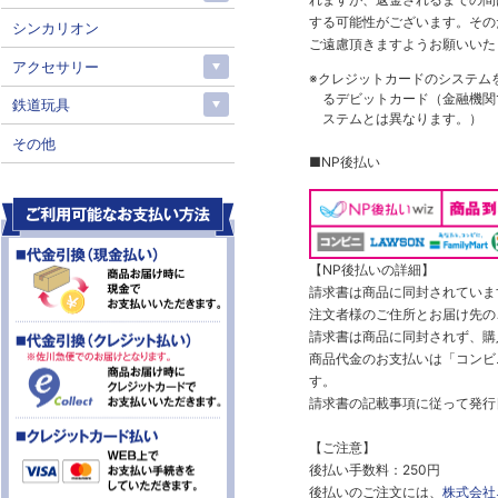
する可能性がございます。その
シンカリオン
ご遠慮頂きますようお願いいた
アクセサリー
※クレジットカードのシステム
るデビットカード（金融機関で
鉄道玩具
ステムとは異なります。）
その他
■NP後払い
【NP後払いの詳細】
請求書は商品に同封されていま
注文者様のご住所とお届け先の
請求書は商品に同封されず、購
商品代金のお支払いは「コンビニ
す。
請求書の記載事項に従って発行
【ご注意】
後払い手数料：250円
後払いのご注文には、
株式会社