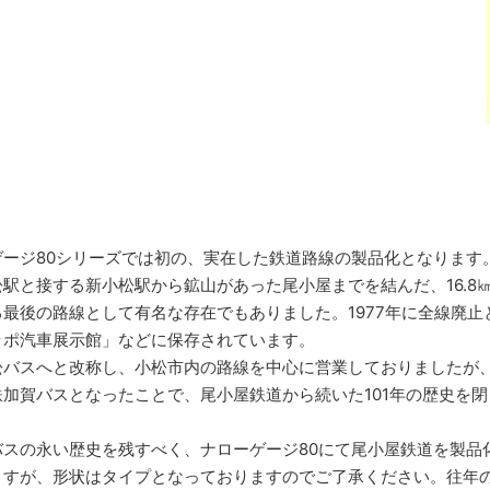
ージ80シリーズでは初の、実在した鉄道路線の製品化となります
駅と接する新小松駅から鉱山があった尾小屋までを結んだ、16.8㎞
最後の路線として有名な存在でもありました。1977年に全線廃
ッポ汽車展示館」などに保存されています。
松バスへと改称し、小松市内の路線を中心に営業しておりましたが
加賀バスとなったことで、尾小屋鉄道から続いた101年の歴史を閉
バスの永い歴史を残すべく、ナローゲージ80にて尾小屋鉄道を製品
ますが、形状はタイプとなっておりますのでご了承ください。往年