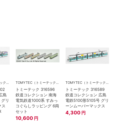
TOMYTEC（トミーテック）
TOMYTEC（トミーテック）
TOMYTEC（トミーテック）
02
トミーテック 316596
トミーテック 316589
広島
鉄道コレクション 南海
鉄道コレクション 広島
号 グリ
電気鉄道1000系 すみっ
電鉄5100形5105号 グリ
クス
コぐらしラッピング 6両
ーンムーバーマックス
車
セット
4,300
円
10,600
円