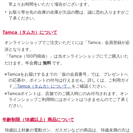
常よりお時間をいただく場合がございます。
お取り寄せ先の在庫の在庫が欠品の際は、誠に恐れ入りますがご
了承ください。
Tamca（タムカ）について
オンラインショップでご注⽂いただくには「Tamca」会員登録が必
須となります。
「Tamca
（100円税抜）
」は当オンラインショップにてご購⼊いた
だけます。
年会費は
無料
です。
※Tamcaをお届けするまでの「仮の会員番号」では、プレゼントへ
の応募や、ポイントの付与は⾏えません。詳しくは、ご利⽤ガイ
ド
「Tamca（タムカ）について」
をご確認ください。
※Tamcaポイントは、店舗でのご購⼊時にのみ付与されます。オン
ラインショップご利用時にはポイントはつきませんのでご了承く
ださい。
年齢制限（18歳以上）商品について
18歳以上対象の電動ガン、ガスガンなどの商品は、18歳未満の方は