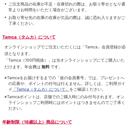
ご注文商品の在庫が不足・在庫切れの際は、お取り寄せとなり通
常よりお時間をいただく場合がございます。
お取り寄せ先の在庫の在庫が欠品の際は、誠に恐れ入りますがご
了承ください。
Tamca（タムカ）について
オンラインショップでご注⽂いただくには「Tamca」会員登録が必
須となります。
「Tamca
（100円税抜）
」は当オンラインショップにてご購⼊いた
だけます。
年会費は
無料
です。
※Tamcaをお届けするまでの「仮の会員番号」では、プレゼントへ
の応募や、ポイントの付与は⾏えません。詳しくは、ご利⽤ガイ
ド
「Tamca（タムカ）について」
をご確認ください。
※Tamcaポイントは、店舗でのご購⼊時にのみ付与されます。オン
ラインショップご利用時にはポイントはつきませんのでご了承く
ださい。
年齢制限（18歳以上）商品について