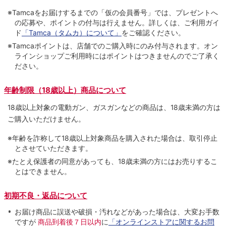
※Tamcaをお届けするまでの「仮の会員番号」では、プレゼントへ
の応募や、ポイントの付与は⾏えません。詳しくは、ご利⽤ガイ
ド
「Tamca（タムカ）について」
をご確認ください。
※Tamcaポイントは、店舗でのご購⼊時にのみ付与されます。オン
ラインショップご利用時にはポイントはつきませんのでご了承く
ださい。
年齢制限（18歳以上）商品について
18歳以上対象の電動ガン、ガスガンなどの商品は、18歳未満の方は
ご購入いただけません。
※年齢を詐称して18歳以上対象商品を購入された場合は、取引停止
とさせていただきます。
※たとえ保護者の同意があっても、18歳未満の方にはお売りするこ
とはできません。
初期不良・返品について
お届け商品に誤送や破損・汚れなどがあった場合は、大変お手数
ですが
商品到着後７日以内
に
「オンラインストアに関するお問