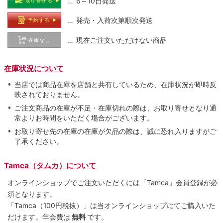
… 6～10日発送
取り寄せる
… 発売・入荷次第順次発送
予約する
… 現在ご注文いただけない商品
在庫なし
在庫状況について
当店では商品在庫を店舗と共有しているため、在庫状況が即時反
映されておりません。
ご注文商品の在庫が不足・在庫切れの際は、お取り寄せとなり通
常よりお時間をいただく場合がございます。
お取り寄せ先の在庫の在庫が欠品の際は、誠に恐れ入りますがご
了承ください。
Tamca（タムカ）について
オンラインショップでご注⽂いただくには「Tamca」会員登録が必
須となります。
「Tamca
（100円税抜）
」は当オンラインショップにてご購⼊いた
だけます。
年会費は
無料
です。